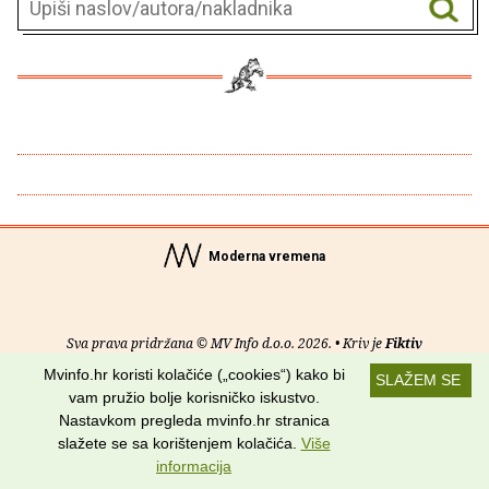
Moderna vremena
Sva prava pridržana © MV Info d.o.o. 2026. • Kriv je
Fiktiv
Mvinfo.hr koristi kolačiće („cookies“) kako bi
SLAŽEM SE
O nama
•
Pomoć
•
Uvjeti korištenja
•
RSS kanali
vam pružio bolje korisničko iskustvo.
Nastavkom pregleda mvinfo.hr stranica
Potraži nas na:
slažete se sa korištenjem kolačića.
Više
informacija