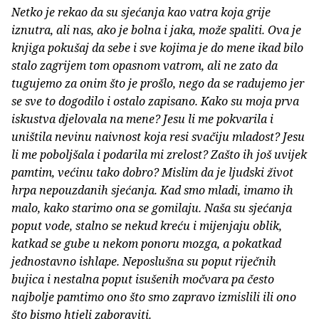
Netko je rekao da su sjećanja kao vatra koja grije
iznutra, ali nas, ako je bolna i jaka, može spaliti. Ova je
knjiga pokušaj da sebe i sve kojima je do mene ikad bilo
stalo zagrijem tom opasnom vatrom, ali ne zato da
tugujemo za onim što je prošlo, nego da se radujemo jer
se sve to dogodilo i ostalo zapisano. Kako su moja prva
iskustva djelovala na mene? Jesu li me pokvarila i
uništila nevinu naivnost koja resi svačiju mladost? Jesu
li me poboljšala i podarila mi zrelost? Zašto ih još uvijek
pamtim, većinu tako dobro? Mislim da je ljudski život
hrpa nepouzdanih sjećanja. Kad smo mladi, imamo ih
malo, kako starimo ona se gomilaju. Naša su sjećanja
poput vode, stalno se nekud kreću i mijenjaju oblik,
katkad se gube u nekom ponoru mozga, a pokatkad
jednostavno ishlape. Neposlušna su poput riječnih
bujica i nestalna poput isušenih močvara pa često
najbolje pamtimo ono što smo zapravo izmislili ili ono
što bismo htjeli zaboraviti.