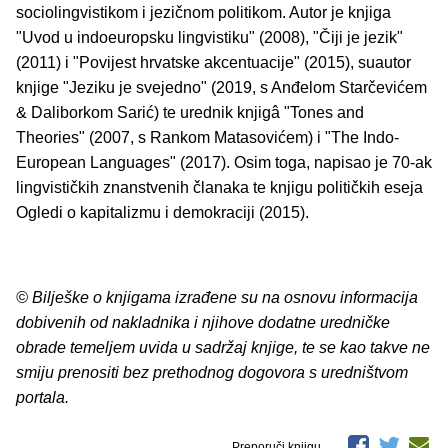
sociolingvistikom i jezičnom politikom. Autor je knjiga
"Uvod u indoeuropsku lingvistiku" (2008), "Čiji je jezik"
(2011) i "Povijest hrvatske akcentuacije" (2015), suautor
knjige "Jeziku je svejedno" (2019, s Anđelom Starčevićem
& Daliborkom Sarić) te urednik knjigâ "Tones and
Theories" (2007, s Rankom Matasovićem) i "The Indo-
European Languages" (2017). Osim toga, napisao je 70-ak
lingvističkih znanstvenih članaka te knjigu političkih eseja
Ogledi o kapitalizmu i demokraciji (2015).
© Bilješke o knjigama izrađene su na osnovu informacija
dobivenih od nakladnika i njihove dodatne uredničke
obrade temeljem uvida u sadržaj knjige, te se kao takve ne
smiju prenositi bez prethodnog dogovora s uredništvom
portala.
Preporuči knjigu