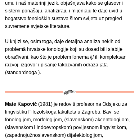
umu i naš materinji jezik, objašnjava kako se glasovni
sistemi ponašaju, analiziraju i mijenjaju te daje uvid u
bogatstvo fonoloških sustava širom svijeta uz pregled
suvremene svjetske literature.
U knjizi se, osim toga, daje detaljna analiza nekih od
problemâ hrvatske fonologije koji su dosad bili slabije
obrađivani, kao što je problem fonema /j/ ili kompleksan
razvoj, izgovor i pisanje takozvanih odraza jata
(standardnoga ).
Mate Kapović
(1981) je redoviti profesor na Odsjeku za
lingvistiku Filozofskoga fakulteta u Zagrebu. Bavi se
fonologijom, morfologijom, (slavenskom) akcentologijom,
(slavenskom i indoevropskom) povijesnom lingvistikom,
(zapadnojužnoslavenskom) dijalektologijom,