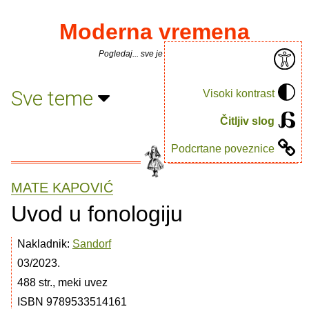
Moderna vremena
Pogledaj... sve je puno knjiga.
Sve teme
Visoki kontrast
Čitljiv slog
Podcrtane poveznice
MATE KAPOVIĆ
Uvod u fonologiju
Nakladnik:
Sandorf
03/2023.
488 str., meki uvez
ISBN 9789533514161