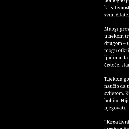
pomogao je
kreativnost
svim čitate
Mnogi prosl
u nekom tre
drugom – st
mogu otkri
ljudima da
čistoće, st
Tijekom god
naučio da u
svijetom. K
boljim. Nij
njegovati.
"Kreativni
i treba sli