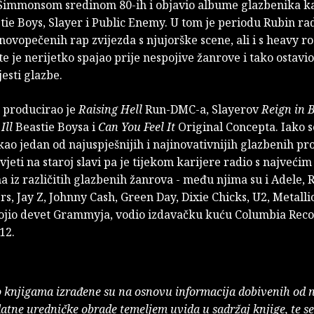
Simmonsom sredinom 80-ih i objavio albume glazbenika ka
stie Boys, Slayer i Public Enemy. U tom je periodu Rubin ra
ovopečenih rap zvijezda s njujorške scene, ali i s heavy r
te je nerijetko spajao prije nespojive žanrove i tako ostavi
jesti glazbe.
 producirao je
Raising Hell
Run-DMC-a, Slayerov
Reign in 
Ill
Beastie Boysa i
Can You Feel It
Original Concepta. Iako s
ao jedan od najuspješnijih i najinovativnijih glazbenih pr
živjeti na staroj slavi pa je tijekom karijere radio s najveći
 iz različitih glazbenih žanrova - među njima su i Adele, 
rs, Jay Z, Johnny Cash, Green Day, Dixie Chicks, U2, Metalli
vojio devet Grammyja, vodio izdavačku kuću Columbia Reco
12.
o knjigama izrađene su na osnovu informacija dobivenih od 
atne uredničke obrade temeljem uvida u sadržaj knjige, te s