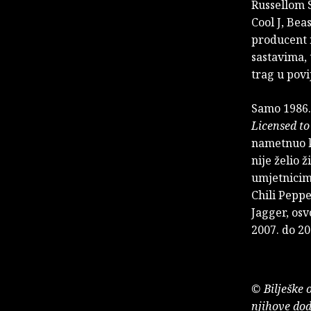
Russellom 
Cool J, Bea
producent n
sastavima, 
trag u povi
Samo 1986.
Licensed to 
nametnuo k
nije želio 
umjetnicima
Chili Peppe
Jagger, os
2007. do 20
© Bilješke 
njihove dod