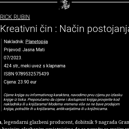
RICK RUBIN
Kreativni čin : Način postojanj
Nakladnik:
Planetopija
Prijevod: Jasna Mati
07/2023.
424 str., meki uvez s klapnama
ISBN 9789532575439
Cijena: 23.90 eur
Cijene knjiga su informativnog karaktera, navodimo prvu cijenu po izlasku
knjige iz tiska. Preporučamo da cijene i dostupnost knjiga provjerite kod
nakladnika ili u knjižarama! Moderna vremena više se ne bave prodajom
knjiga, potražite ih u knjižarama, antikvarijatima ili u knjižnicama.
n
, legendarni glazbeni producent, dobitnik 9 nagrada Gr