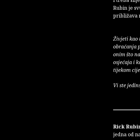
Rubin je sv
približava 
Živjeti kao
obraćanja p
onim što na
osjećaja i 
tijekom cij
Vi ste jedi
Rick Rubi
jedna od na