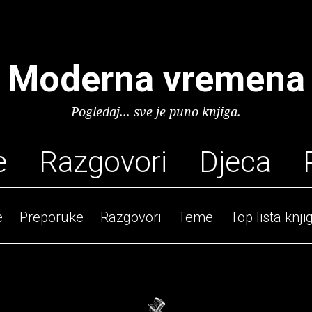
Moderna vremena
Pogledaj... sve je puno knjiga.
e
Razgovori
Djeca
e
Preporuke
Razgovori
Teme
Top lista knji