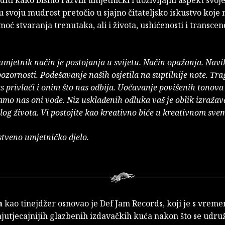
u svoju mudrost pretočio u sjajno čitateljsko iskustvo koje
moć stvaranja trenutaka, ali i života, ushićenosti i transcen
 umjetnik način je postojanja u svijetu. Način opažanja. Navi
ozornosti. Podešavanje naših osjetila na suptilnije note. Tra
s privlači i onim što nas odbija. Uočavanje povišenih tonova
kamo nas oni vode. Niz usklađenih odluka vaš je oblik izraža
elog života. Vi postojite kao kreativno biće u kreativnom sve
nstveno umjetničko djelo.
n
kao tinejdžer osnovao je Def Jam Records, koji je s vrem
jutjecajnijih glazbenih izdavačkih kuća nakon što se udruž