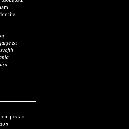
 nam
dencije.
ka
ganje za
 svojih
vanja
miru.
enom postao
io s