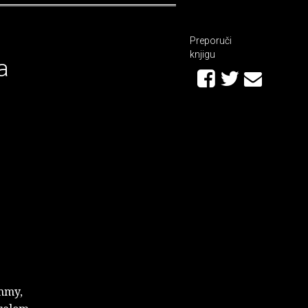
Preporuči
knjigu
a
ammy,