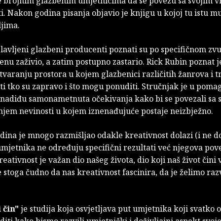
 brojnim glazbenim umjetnicima da se povežu sa svojim 
i. Nakon godina pisanja objavio je knjigu u kojoj tu istu mu
ljima.
avljeni glazbeni producenti poznati su po specifičnom zvu
nu zaživio, a zatim postupno zastario. Rick Rubin poznat 
varanju prostora u kojem glazbenici različitih žanrova i tr
ti tko su zapravo i što mogu ponuditi. Stručnjak je u poma
 nadiđu samonametnuta očekivanja kako bi se povezali sa 
anjem nevinosti u kojem iznenađujuće postaje neizbježno.
ina je mnogo razmišljao odakle kreativnost dolazi (i ne dol
mjetnika ne određuju specifični rezultati već njegova pov
reativnost je važan dio našeg života, dio koji naš život čini 
e stoga čudno da nas kreativnost fascinira, da je želimo razv
 čin"
je studija koja osvjetljava put umjetnika koji svatko
jediti kako bismo razvili umjetnički i doživljajni aspekt svoj