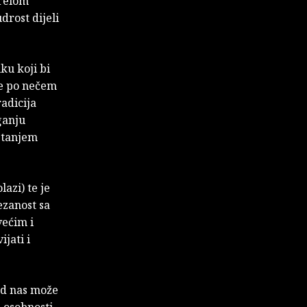
vrelom
drost dijeli
ku koji bi
je po nečem
adicija
ganju
stanjem
azi) te je
ezanost sa
većim i
ijati i
 od nas može
e osobnosti.