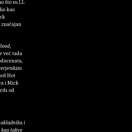
o što su LL
dio kao
ock
o značajan
Blood
,
e već tada
oducenata,
m svjetskim
Red Hot
ca i Mick
rds od
nakladnika i
e kao takve