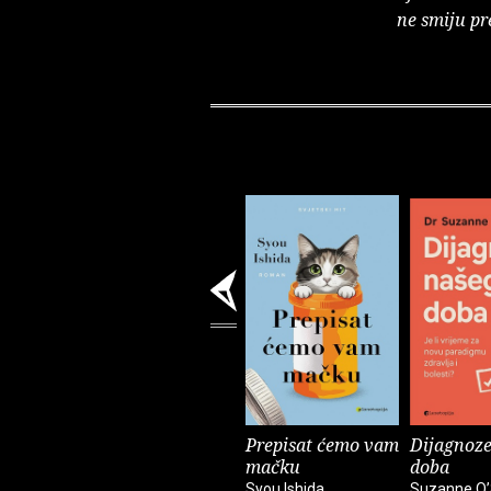
ne smiju pr
Prepisat ćemo vam
Dijagnoze
mačku
doba
Syou Ishida
Suzanne O’