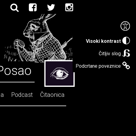
Visoki kontrast
Čitljiv slog
Posao
Podcrtane poveznice
ga
Podcast
Čitaonica