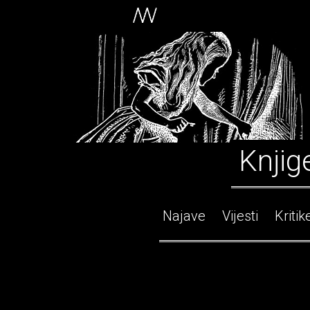
Knjig
Najave
Vijesti
Kritik