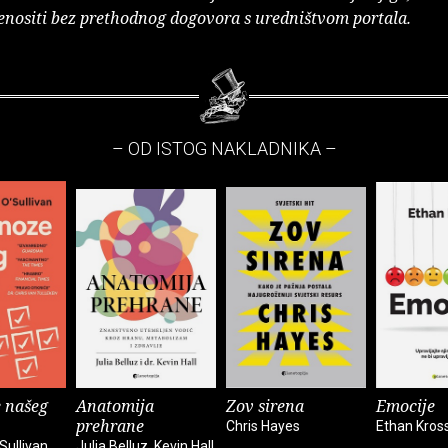
enositi bez prethodnog dogovora s uredništvom portala.
– OD ISTOG NAKLADNIKA –
 našeg
Anatomija
Zov sirena
Emocije
prehrane
Chris Hayes
Ethan Kros
Sullivan
Julia Belluz, Kevin Hall