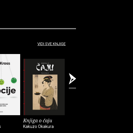
VIDI SVE KNJIGE
Knjiga o čaju
Mali eksperimenti
Alkemija 
s
Kakuzo Okakura
Anne-Laure Le Cunff
Suleika Ja