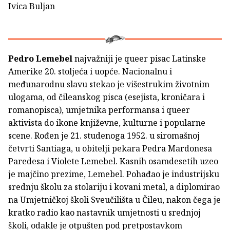
Ivica Buljan
Pedro Lemebel
najvažniji je queer pisac Latinske
Amerike 20. stoljeća i uopće. Nacionalnu i
međunarodnu slavu stekao je višestrukim životnim
ulogama, od čileanskog pisca (esejista, kroničara i
romanopisca), umjetnika performansa i queer
aktivista do ikone književne, kulturne i popularne
scene. Rođen je 21. studenoga 1952. u siromašnoj
četvrti Santiaga, u obitelji pekara Pedra Mardonesa
Paredesa i Violete Lemebel. Kasnih osamdesetih uzeo
je majčino prezime, Lemebel. Pohađao je industrijsku
srednju školu za stolariju i kovani metal, a diplomirao
na Umjetničkoj školi Sveučilišta u Čileu, nakon čega je
kratko radio kao nastavnik umjetnosti u srednjoj
školi, odakle je otpušten pod pretpostavkom