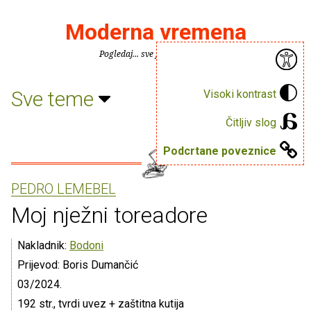
Moderna vremena
Pogledaj... sve je puno knjiga.
Sve teme
Visoki kontrast
Čitljiv slog
Podcrtane poveznice
PEDRO LEMEBEL
Moj nježni toreadore
Nakladnik:
Bodoni
Prijevod: Boris Dumančić
03/2024.
192 str., tvrdi uvez + zaštitna kutija