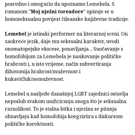
posredno i omogućio da upoznamo Lemebela. S
romanom "
Moj nježni toreadore
" upisuje se u
homoseksualnu povijest čileanske književne tradicije.
Lemebel
je istinski performer na literarnoj sceni. On
zaokreće jezik, daje mu seksualni karakter, uvodi
onomatopejske ekscese, ponavljanja... Suočavanje s
homofobijom za Lemebela je naukovanje političke
hrabrosti i, u isto vrijeme, način subvertiranja
dihotomija hrabrost/muževnost i
kukavičluk/nemuževnost.
Lemebel u nasljeđe današnjoj LGBT zajednici ostavlja
neposluh svakom unificiranju onoga što je seksualna
raznolikost. To je stalna bitka i njezina se pitanja
obnavljaju kad homofobija koegzistira s diskursom
političke korektnosti.