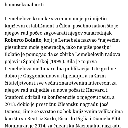
homoseksualnosti.
Lemebelove kronike s vremenom je primijetio
književni establišment u Čileu, posebno nakon što je
njegov rad počeo zagovarati njegov sunarodnjak
Roberto Bolaño
, koji je Lemebela nazvao “najvećim
pjesnikom moje generacije, iako ne piše poeziju”.
Bolaño je pomogao da se zbirka Lemebelovih radova
pojavi u Španjolskoj (1999.). Bila je to prva
Lemebelova međunarodna publikacija. Iste godine
dobio je Guggenheimovu stipendiju, a sa širim
čitateljstvom i sve većim znanstvenim interesom za
njegov rad uslijedile su nove počasti: Harvard i
Stanford održali su konferencije o njegovu radu, a
2013. dobio je prestižnu čileansku nagradu José
Donoso, čime se svrstao uz bok književnim velikanima
kao što su Beatriz Sarlo, Ricardo Piglia i Diamela Eltit.
Nominiran je 2014. za čileansku Nacionalnu nagradu