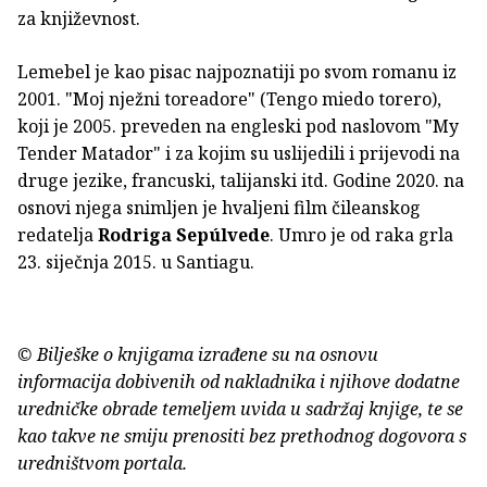
za književnost.
Lemebel je kao pisac najpoznatiji po svom romanu iz
2001. "Moj nježni toreadore" (Tengo miedo torero),
koji je 2005. preveden na engleski pod naslovom "My
Tender Matador" i za kojim su uslijedili i prijevodi na
druge jezike, francuski, talijanski itd. Godine 2020. na
osnovi njega snimljen je hvaljeni film čileanskog
redatelja
Rodriga Sepúlvede
. Umro je od raka grla
23. siječnja 2015. u Santiagu.
© Bilješke o knjigama izrađene su na osnovu
informacija dobivenih od nakladnika i njihove dodatne
uredničke obrade temeljem uvida u sadržaj knjige, te se
kao takve ne smiju prenositi bez prethodnog dogovora s
uredništvom portala.