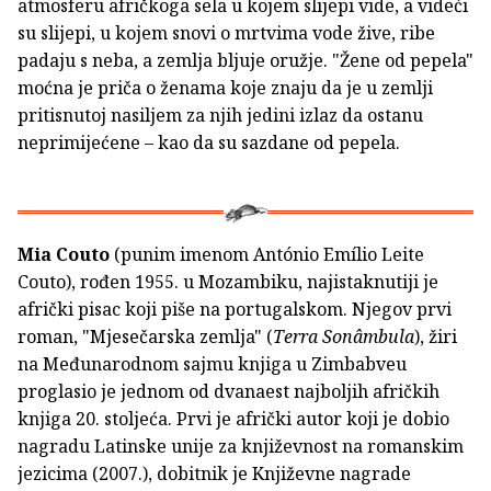
atmosferu afričkoga sela u kojem slijepi vide, a videći
su slijepi, u kojem snovi o mrtvima vode žive, ribe
padaju s neba, a zemlja bljuje oružje. "Žene od pepela"
moćna je priča o ženama koje znaju da je u zemlji
pritisnutoj nasiljem za njih jedini izlaz da ostanu
neprimijećene – kao da su sazdane od pepela.
Mia Couto
(punim imenom António Emílio Leite
Couto), rođen 1955. u Mozambiku, najistaknutiji je
afrički pisac koji piše na portugalskom. Njegov prvi
roman, "Mjesečarska zemlja" (
Terra Sonâmbula
), žiri
na Međunarodnom sajmu knjiga u Zimbabveu
proglasio je jednom od dvanaest najboljih afričkih
knjiga 20. stoljeća. Prvi je afrički autor koji je dobio
nagradu Latinske unije za književnost na romanskim
jezicima (2007.), dobitnik je Književne nagrade