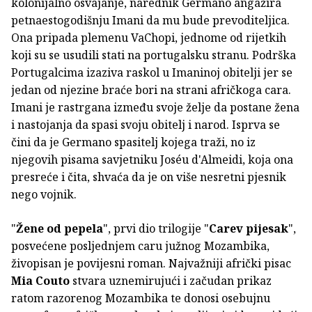
kolonijalno osvajanje, narednik Germano angažira
petnaestogodišnju Imani da mu bude prevoditeljica.
Ona pripada plemenu VaChopi, jednome od rijetkih
koji su se usudili stati na portugalsku stranu. Podrška
Portugalcima izaziva raskol u Imaninoj obitelji jer se
jedan od njezine braće bori na strani afričkoga cara.
Imani je rastrgana između svoje želje da postane žena
i nastojanja da spasi svoju obitelj i narod. Isprva se
čini da je Germano spasitelj kojega traži, no iz
njegovih pisama savjetniku Joséu d'Almeidi, koja ona
presreće i čita, shvaća da je on više nesretni pjesnik
nego vojnik.
"
Žene od pepela
", prvi dio trilogije "
Carev pijesak
",
posvećene posljednjem caru južnog Mozambika,
živopisan je povijesni roman. Najvažniji afrički pisac
Mia Couto
stvara uznemirujući i začudan prikaz
ratom razorenog Mozambika te donosi osebujnu