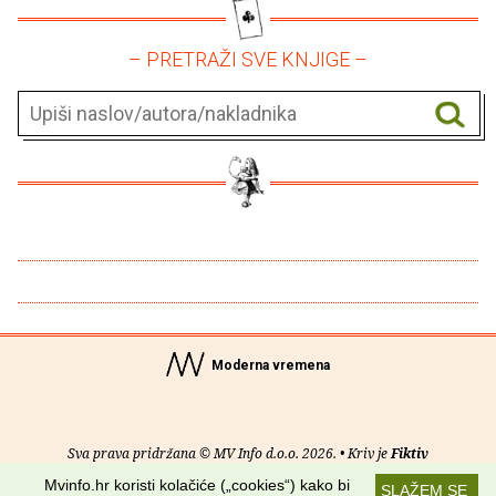
– PRETRAŽI SVE KNJIGE –
Moderna vremena
Sva prava pridržana © MV Info d.o.o. 2026. • Kriv je
Fiktiv
Mvinfo.hr koristi kolačiće („cookies“) kako bi
SLAŽEM SE