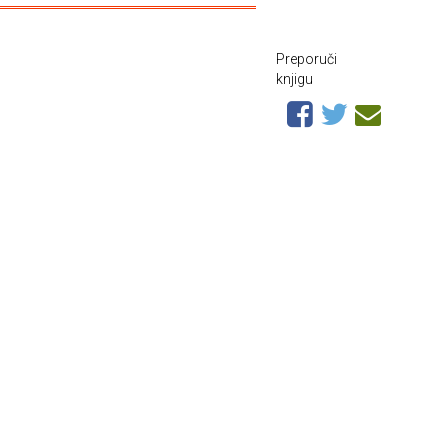
Preporuči
knjigu