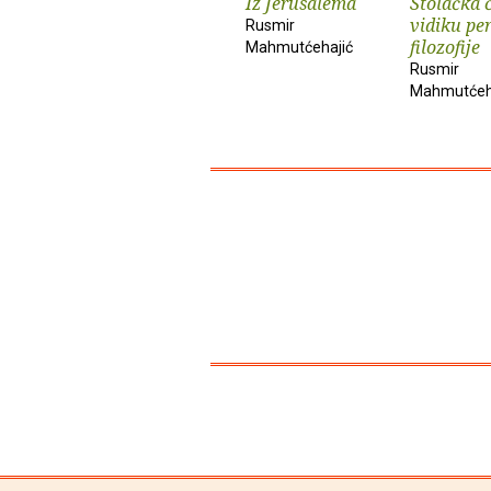
Iz Jerusalema
Stolačka č
vidiku pe
Rusmir
filozofije
Mahmutćehajić
Rusmir
Mahmutćeh