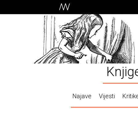
Knjig
Najave
Vijesti
Kritik