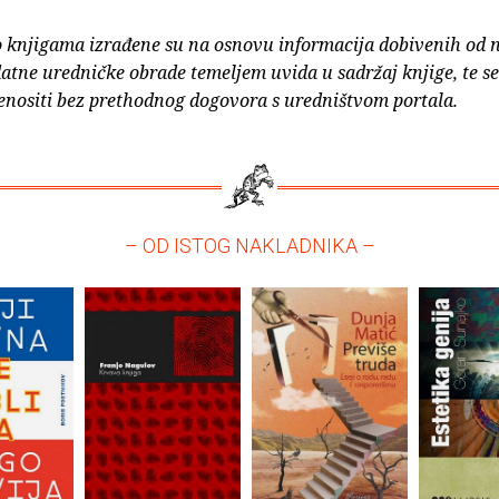
o knjigama izrađene su na osnovu informacija dobivenih od 
atne uredničke obrade temeljem uvida u sadržaj knjige, te s
enositi bez prethodnog dogovora s uredništvom portala.
– OD ISTOG NAKLADNIKA –