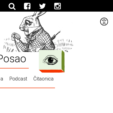
Posao
ga
Podcast
Čitaonica