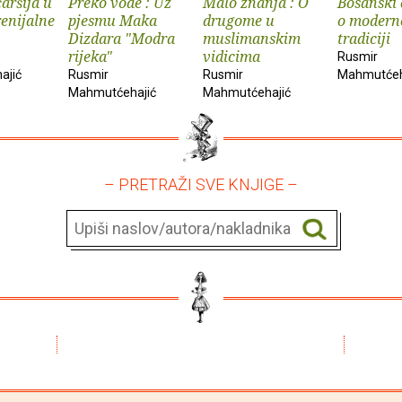
aršija u
Preko vode : Uz
Malo znanja : O
Bosanski 
renijalne
pjesmu Maka
drugome u
o moderno
Dizdara "Modra
muslimanskim
tradiciji
rijeka"
vidicima
Rusmir
ajić
Rusmir
Rusmir
Mahmutćeh
Mahmutćehajić
Mahmutćehajić
– PRETRAŽI SVE KNJIGE –