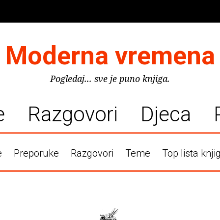
Moderna vremena
Pogledaj... sve je puno knjiga.
e
Razgovori
Djeca
e
Preporuke
Razgovori
Teme
Top lista knji