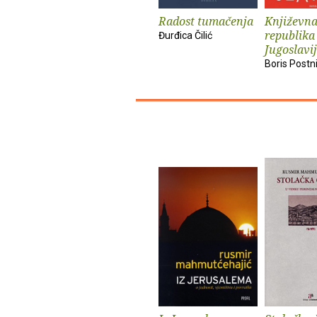
Radost tumačenja
Književn
republika
Đurđica Čilić
Jugoslavi
Boris Postn