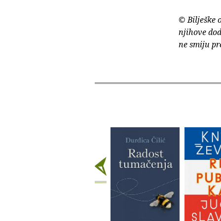
© Bilješke 
njihove dod
ne smiju pr