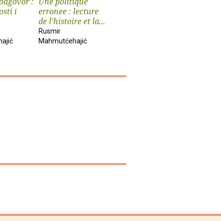
odgovor :
Une politique
sti i
erronee : lecture
de l'histoire et la...
Rusmir
ajić
Mahmutćehajić