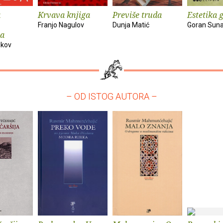
a
Krvava knjiga
Previše truda
Estetika 
Franjo Nagulov
Dunja Matić
Goran Suna
ja
ikov
– OD ISTOG AUTORA –