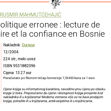
RUSMIR MAHMUTĆEHAJIĆ
olitique erronee : lecture de
oire et la confiance en Bosnie
Nakladnik:
Durieux
12/2004.
224 str., meki uvez
ISBN 9531882096
Cijena: 13.27 eur
Preračunato po fiksnom tečaju konverzije 7,53450 kuna za 1 euro
Cijene knjiga su informativnog karaktera, navodimo prvu cijenu po izlasku
knjige iz tiska. Preporučamo da cijene i dostupnost knjiga provjerite kod
nakladnika ili u knjižarama! Moderna vremena više se ne bave prodajom
knjiga, potražite ih u knjižarama, antikvarijatima ili u knjižnicama.