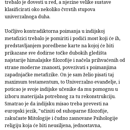
trebalo je dovesti u red, a njezine velike sustave
klasificirati oko nekoliko čvrstih stupova
univerzalnoga duha.
Uočljivo kontradiktorna poimanja u indijskoj
metafizici trebalo je pomiriti i podići most koji će ih,
predstavljanjem poredbene karte na kojoj će biti
prikazane sve dodirne točke dubokih gledišta
najstarije himalajske filozofije i načela prihvaćenih od
strane moderne znanosti, povezivati s poimanjima
zapadnjačke metafizike. On je sam želio pisati taj
maximum testamentum, to Univerzalno evanđelje, i
poticao je svoje indijske učenike da mu pomognu u
izboru materijala potrebnog za tu rekonstrukciju.
Smatrao je da indijsku misao treba prevesti na
europski jezik, "učiniti od suhoparne filozofije,
zakučaste Mitologije i čudno zasnovane Psihologije
religiju koja će biti neusiljena, jednostavna,