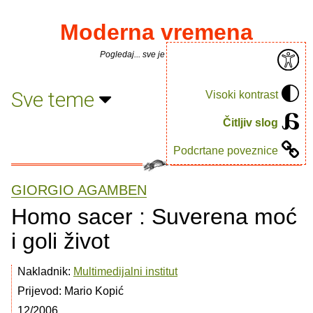
Moderna vremena
Pogledaj... sve je puno knjiga.
Sve teme
Visoki kontrast
Čitljiv slog
Podcrtane poveznice
GIORGIO AGAMBEN
Homo sacer : Suverena moć
i goli život
Nakladnik:
Multimedijalni institut
Prijevod: Mario Kopić
12/2006.