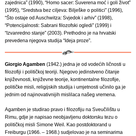
zajednica” (1990), “Homo sacer: Suverena moć i goli život”
(1995), “Sredstva bez ciljeva: Bilješke o politici” (1996),
“Što ostaje od Auschwitza: Svjedok i arhiv” (1998),
“Potencijalnosti: Sabrani filozofski ogledi” (1999) i
“Izvanredno stanje” (2003). Prethodno je na hrvatski
prevedena njegova studija “Ideja proze”.
Giorgio Agamben
(1942.) jedna je od vodećih ličnosti u
filozofiji i političkoj teoriji. Njegovo jedinstveno čitanje
književnosti, književne teorije, kontinentalne filozofije,
političke misli, religijskih studija i umjetnosti učinilo ga je
jednim od najinovativnijih mislilaca našeg vremena.
Agamben je studirao pravo i filozofiju na Sveučilištu u
Rimu, gdje je napisao neobjavljenu doktorsku tezu o
političkoj misli Simone Weil. Kao postdoktorand u
Freiburgu (1966. – 1968.) sudjelovao je na seminarima