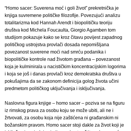
“Homo sacer: Suverena moć i goli život” prekretnička je
knjiga suvremene političke filozofije. Povezujući analizu
totalitarizma kod Hannah Arendt i biopolitičku teoriju
društva kod Michela Foucaulta, Giorgio Agamben tom
studijom pokazuje kako se kroz čitavu povijest zapadnog
političkog ustrojstva provlači dosada nepomišljana
povezanost suverene moći nad smrću podanika i
biopolitičke kontrole nad životom građana – povezanost
koja je kulminirala u nacističkim koncentracijskim logorima
i koja se još i danas provlači kroz demokratska društva u
pokušajima da se zakonom definicija golog života učini
predmetom političkog uključivanja i isključivanja.
Naslovna figura knjige – homo sacer – poziva se na figuru
iz rimskog prava za osobu koju se može ubiti, ali ne i
žrtvovati, za osobu koja nije zaštićena ni građanskim ni
božanskim pravom. Homo sacer stoji dakle za život koji je