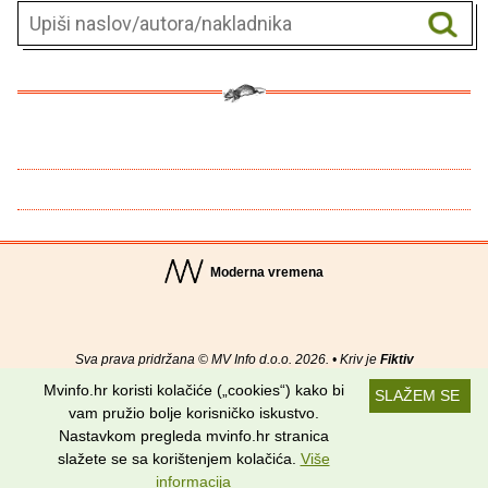
Moderna vremena
Sva prava pridržana © MV Info d.o.o. 2026. • Kriv je
Fiktiv
Mvinfo.hr koristi kolačiće („cookies“) kako bi
SLAŽEM SE
O nama
•
Pomoć
•
Uvjeti korištenja
•
RSS kanali
vam pružio bolje korisničko iskustvo.
Nastavkom pregleda mvinfo.hr stranica
Potraži nas na:
slažete se sa korištenjem kolačića.
Više
informacija