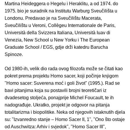
Martina Heideggera o Hegelu i Heraklitu, a od 1974. do
1975. bio je suradnik na Institutu Warburg Sveučilišta u
Londonu. Predavao je na Sveučilištu Macerata,
Sveučilištu u Veroni, Collègeu Internationale de Paris,
Università della Svizzera Italiana, Università Iuav di
Venezia, New School u New Yorku i The European
Graduate School / EGS, gdje drži katedru Barucha
Spinoze.
Od 1980-ih, velik dio rada ovog filozofa može se čitati kao
pokret prema projektu Homo sacer, koji počinje knjigom
"Homo sacer: Suverena moć i goli život" (1995.). Rad se
bavi pitanjima koja su postavili brojni teoretičari iz
dvadesetog stoljeća, ponajprije Michel Foucault, te ih
nadograđuje. Ukratko, projekt je odgovor na pitanja
totalitarizma i biopolitike. Neka od njegovih istaknutih djela
su: "Izvanredno stanje – Homo Sacer II, 1", "Ono što ostaje
od Auschwitza: Arhiv i svjedok", "Homo Sacer III",