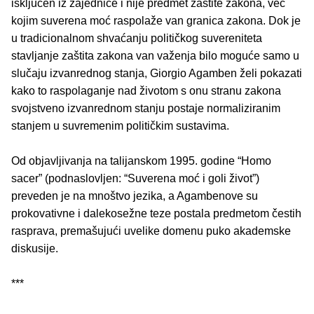
isključen iz zajednice i nije predmet zaštite zakona, već
kojim suverena moć raspolaže van granica zakona. Dok je
u tradicionalnom shvaćanju političkog suvereniteta
stavljanje zaštita zakona van važenja bilo moguće samo u
slučaju izvanrednog stanja, Giorgio Agamben želi pokazati
kako to raspolaganje nad životom s onu stranu zakona
svojstveno izvanrednom stanju postaje normaliziranim
stanjem u suvremenim političkim sustavima.
Od objavljivanja na talijanskom 1995. godine “Homo
sacer” (podnaslovljen: “Suverena moć i goli život”)
preveden je na mnoštvo jezika, a Agambenove su
prokovativne i dalekosežne teze postala predmetom čestih
rasprava, premašujući uvelike domenu puko akademske
diskusije.
***