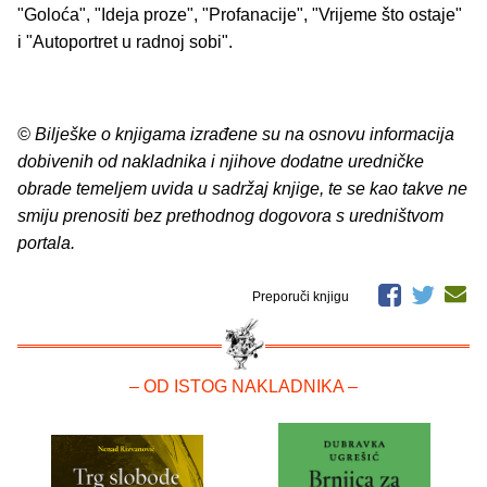
"Goloća", "Ideja proze", "Profanacije", "Vrijeme što ostaje"
i "Autoportret u radnoj sobi".
© Bilješke o knjigama izrađene su na osnovu informacija
dobivenih od nakladnika i njihove dodatne uredničke
obrade temeljem uvida u sadržaj knjige, te se kao takve ne
smiju prenositi bez prethodnog dogovora s uredništvom
portala.
Preporuči knjigu
– OD ISTOG NAKLADNIKA –