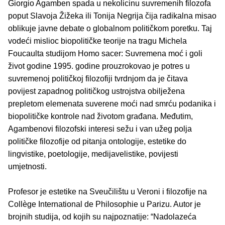
Giorgio Agamben spada u nekolicinu suvremenih filozofa
poput Slavoja Žižeka ili Tonija Negrija čija radikalna misao
oblikuje javne debate o globalnom političkom poretku. Taj
vodeći mislioc biopolitičke teorije na tragu Michela
Foucaulta studijom Homo sacer: Suvremena moć i goli
život godine 1995. godine prouzrokovao je potres u
suvremenoj političkoj filozofiji tvrdnjom da je čitava
povijest zapadnog političkog ustrojstva obilježena
prepletom elemenata suverene moći nad smrću podanika i
biopolitičke kontrole nad životom građana. Međutim,
Agambenovi filozofski interesi sežu i van užeg polja
političke filozofije od pitanja ontologije, estetike do
lingvistike, poetologije, medijavelistike, povijesti
umjetnosti.
Profesor je estetike na Sveučilištu u Veroni i filozofije na
Collège International de Philosophie u Parizu. Autor je
brojnih studija, od kojih su najpoznatije: “Nadolazeća