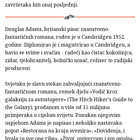
završetaka biti onaj posljednji.
Douglas Adams, britanski pisac znanstveno-
fantastičnih romana, rođen je u Cambridgeu 1952.
godine. Diplomirao je i magistrirao u Cambridgeu, a
bavio se svime i svačim - radeći kao čistac kokošinjca,
zidar, tjelohranitelj, bolnički nosač, režiser te radijski
producent.
Svjetsku je slavu stekao zahvaljujući znanstveno-
fantastičnom romanu, remek djelu «Vodič kroz
galaksiju za autostopere» (The Hitch Hiker's Guide to
the Galaxy), prodanom u više od 15 milijuna
primjeraka u cijelom svijetu. Ponukan njegovim
uspjehom Adams je napisao i nekoliko nastavaka
poput «Restorana na kraju svemira», «Doviđenja, i
hvala za sve one ribe», «Život, univerzum i sve ostalo»,