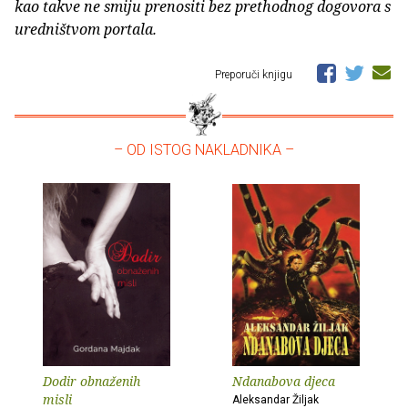
kao takve ne smiju prenositi bez prethodnog dogovora s
uredništvom portala.
Preporuči knjigu
– OD ISTOG NAKLADNIKA –
Dodir obnaženih
Ndanabova djeca
misli
Aleksandar Žiljak