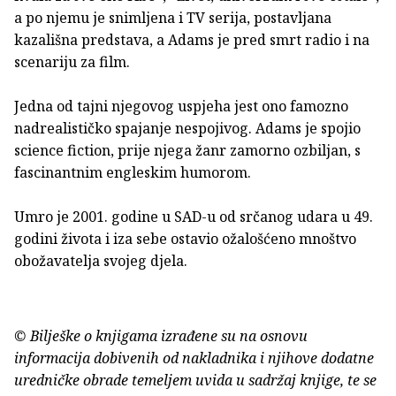
a po njemu je snimljena i TV serija, postavljana
kazališna predstava, a Adams je pred smrt radio i na
scenariju za film.
Jedna od tajni njegovog uspjeha jest ono famozno
nadrealističko spajanje nespojivog. Adams je spojio
science fiction, prije njega žanr zamorno ozbiljan, s
fascinantnim engleskim humorom.
Umro je 2001. godine u SAD-u od srčanog udara u 49.
godini života i iza sebe ostavio ožalošćeno mnoštvo
obožavatelja svojeg djela.
© Bilješke o knjigama izrađene su na osnovu
informacija dobivenih od nakladnika i njihove dodatne
uredničke obrade temeljem uvida u sadržaj knjige, te se