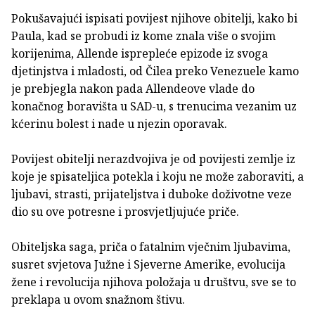
Pokušavajući ispisati povijest njihove obitelji, kako bi
Paula, kad se probudi iz kome znala više o svojim
korijenima, Allende isprepleće epizode iz svoga
djetinjstva i mladosti, od Čilea preko Venezuele kamo
je prebjegla nakon pada Allendeove vlade do
konačnog boravišta u SAD-u, s trenucima vezanim uz
kćerinu bolest i nade u njezin oporavak.
Povijest obitelji nerazdvojiva je od povijesti zemlje iz
koje je spisateljica potekla i koju ne može zaboraviti, a
ljubavi, strasti, prijateljstva i duboke doživotne veze
dio su ove potresne i prosvjetljujuće priče.
Obiteljska saga, priča o fatalnim vječnim ljubavima,
susret svjetova Južne i Sjeverne Amerike, evolucija
žene i revolucija njihova položaja u društvu, sve se to
preklapa u ovom snažnom štivu.