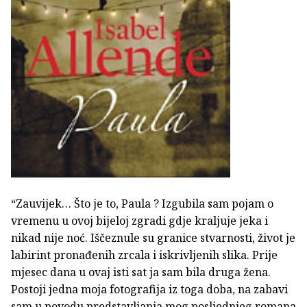
“Zauvijek… Što je to, Paula ? Izgubila sam pojam o
vremenu u ovoj bijeloj zgradi gdje kraljuje jeka i
nikad nije noć. Iščeznule su granice stvarnosti, život je
labirint pronađenih zrcala i iskrivljenih slika. Prije
mjesec dana u ovaj isti sat ja sam bila druga žena.
Postoji jedna moja fotografija iz toga doba, na zabavi
sam u povodu predstavljanja mog posljednjeg romana