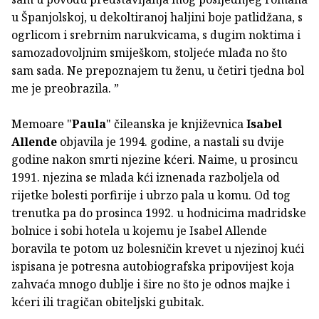
u Španjolskoj, u dekoltiranoj haljini boje patlidžana, s
ogrlicom i srebrnim narukvicama, s dugim noktima i
samozadovoljnim smiješkom, stoljeće mlađa no što
sam sada. Ne prepoznajem tu ženu, u četiri tjedna bol
me je preobrazila. ”
Memoare "
Paula
" čileanska je književnica
Isabel
Allende
objavila je 1994. godine, a nastali su dvije
godine nakon smrti njezine kćeri. Naime, u prosincu
1991. njezina se mlada kći iznenada razboljela od
rijetke bolesti porfirije i ubrzo pala u komu. Od tog
trenutka pa do prosinca 1992. u hodnicima madridske
bolnice i sobi hotela u kojemu je Isabel Allende
boravila te potom uz bolesničin krevet u njezinoj kući
ispisana je potresna autobiografska pripovijest koja
zahvaća mnogo dublje i šire no što je odnos majke i
kćeri ili tragičan obiteljski gubitak.