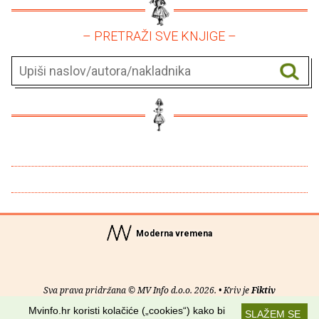
– PRETRAŽI SVE KNJIGE –
Moderna vremena
Sva prava pridržana © MV Info d.o.o. 2026. • Kriv je
Fiktiv
Mvinfo.hr koristi kolačiće („cookies“) kako bi
SLAŽEM SE
O nama
•
Pomoć
•
Uvjeti korištenja
•
RSS kanali