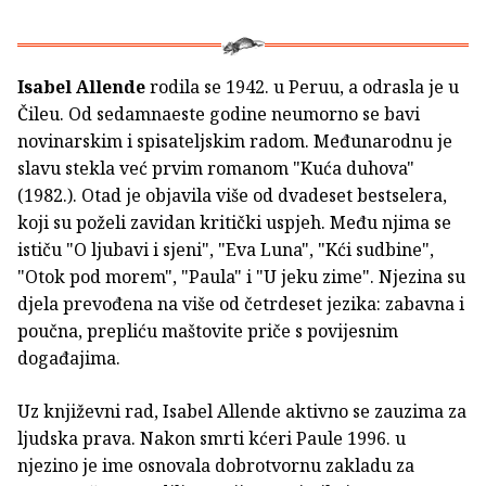
Isabel Allende
rodila se 1942. u Peruu, a odrasla je u
Čileu. Od sedamnaeste godine neumorno se bavi
novinarskim i spisateljskim radom. Međunarodnu je
slavu stekla već prvim romanom "Kuća duhova"
(1982.). Otad je objavila više od dvadeset bestselera,
koji su poželi zavidan kritički uspjeh. Među njima se
ističu "O ljubavi i sjeni", "Eva Luna", "Kći sudbine",
"Otok pod morem", "Paula" i "U jeku zime". Njezina su
djela prevođena na više od četrdeset jezika: zabavna i
poučna, prepliću maštovite priče s povijesnim
događajima.
Uz književni rad, Isabel Allende aktivno se zauzima za
ljudska prava. Nakon smrti kćeri Paule 1996. u
njezino je ime osnovala dobrotvornu zakladu za