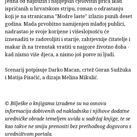
Jedna od najdužih i najljepših cjelovitih priča ikad
ispričanih u hrvatskom stripu, roman o odrastanju
koji je na stranicama "Modre laste" izlazio punih deset
godina. Mada prvobitno namijenjen mlađoj publici,
nadrastao je svoje korijene i višeslojnošću će
iznenaditi te zadovoljiti i starije, zahtjevnije čitatelje i
makar ih na trenutak vratiti u najgore životno doba -
kad nismo više djeca, a nismo još posve ni ljudi.
Scenarij potpisuje Darko Macan, crtež Goran Sudžuka
i Matija Pisačić, a dizajn Melina Mikulić.
© Bilješke o knjigama izrađene su na osnovu
informacija dobivenih od nakladnika i njihove dodatne
uredničke obrade temeljem uvida u sadržaj knjige, te se
kao takve ne smiju prenositi bez prethodnog dogovora s
uredništvom portala.