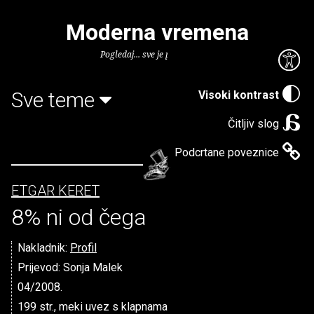
Moderna vremena
Pogledaj... sve je puno knjiga.
Sve teme
Visoki kontrast
Čitljiv slog
Podcrtane poveznice
ETGAR KERET
8% ni od čega
Nakladnik:
Profil
Prijevod: Sonja Malek
04/2008.
199 str., meki uvez s klapnama