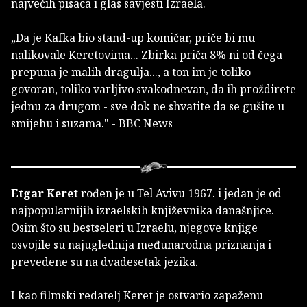
najvećih pisaca i glas savjesti Izraela.
„Da je Kafka bio stand-up komičar, priče bi mu
nalikovale Keretovima... Zbirka priča 8% ni od čega
prepuna je malih dragulja..., a ton im je toliko
govoran, toliko varljivo svakodnevan, da ih proždirete
jednu za drugom - sve dok ne shvatite da se gušite u
smijehu i suzama." - BBC News
Etgar Keret
rođen je u Tel Avivu 1967. i jedan je od
najpopularnijih izraelskih književnika današnjice.
Osim što su bestseleri u Izraelu, njegove knjige
osvojile su najuglednija međunarodna priznanja i
prevedene su na dvadesetak jezika.
I kao filmski redatelj Keret je ostvario zapaženu