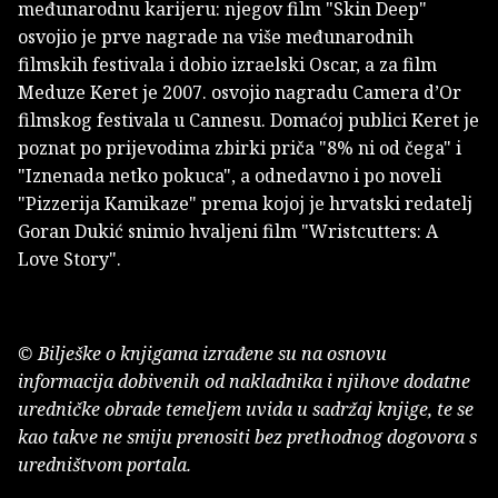
međunarodnu karijeru: njegov film "Skin Deep"
osvojio je prve nagrade na više međunarodnih
filmskih festivala i dobio izraelski Oscar, a za film
Meduze Keret je 2007. osvojio nagradu Camera d’Or
filmskog festivala u Cannesu. Domaćoj publici Keret je
poznat po prijevodima zbirki priča "8% ni od čega" i
"Iznenada netko pokuca", a odnedavno i po noveli
"Pizzerija Kamikaze" prema kojoj je hrvatski redatelj
Goran Dukić snimio hvaljeni film "Wristcutters: A
Love Story".
© Bilješke o knjigama izrađene su na osnovu
informacija dobivenih od nakladnika i njihove dodatne
uredničke obrade temeljem uvida u sadržaj knjige, te se
kao takve ne smiju prenositi bez prethodnog dogovora s
uredništvom portala.