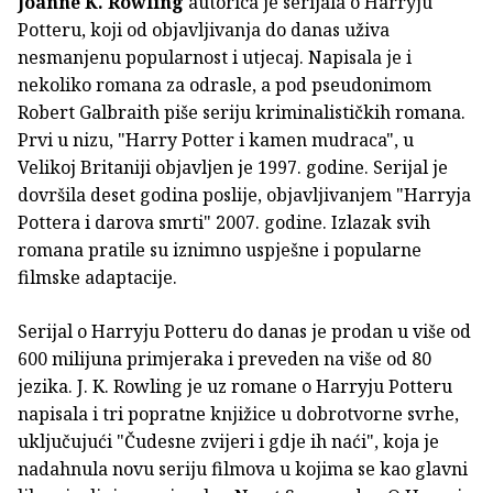
Joanne K. Rowling
autorica je serijala o Harryju
Potteru, koji od objavljivanja do danas uživa
nesmanjenu popularnost i utjecaj. Napisala je i
nekoliko romana za odrasle, a pod pseudonimom
Robert Galbraith piše seriju kriminalističkih romana.
Prvi u nizu, "Harry Potter i kamen mudraca", u
Velikoj Britaniji objavljen je 1997. godine. Serijal je
dovršila deset godina poslije, objavljivanjem "Harryja
Pottera i darova smrti" 2007. godine. Izlazak svih
romana pratile su iznimno uspješne i popularne
filmske adaptacije.
Serijal o Harryju Potteru do danas je prodan u više od
600 milijuna primjeraka i preveden na više od 80
jezika. J. K. Rowling je uz romane o Harryju Potteru
napisala i tri popratne knjižice u dobrotvorne svrhe,
uključujući "Čudesne zvijeri i gdje ih naći", koja je
nadahnula novu seriju filmova u kojima se kao glavni