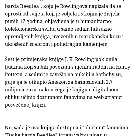
barda Beedlea", koju je Rowlingova napisala da se
oprosti od svijeta koji je voljela i s kojim je živjela
punih 17 godina, objavljena je u humanitarno-
kolekcionarsku svrhu u samo sedam luksuzno
opremljenih knjiga, uvezenih u marokansku kožu i
ukrašenih srebrom i poludragim kamenjem.
Šest je primjeraka knjige J. K. Rowling poklonila
ljudima koji su bili povezani s njenim radom na Harry
Potteru, a sedmi je završio na aukciji u Sotheby'su,
gdje ga je otkupio Amazon za basnoslovnih 2,7
milijuna eura, nakon čega je knjigu u digitalnom
obliku učinio dostupnom fanovima na web stranici
posvećenoj knjizi.
No, sada je ova knjiga dostupna i "običnim" fanovima.
"Bajke barda Beedlea" igraju važnu ulogu u