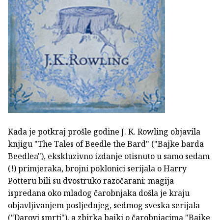
Kada je potkraj prošle godine J. K. Rowling objavila
knjigu "The Tales of Beedle the Bard" ("Bajke barda
Beedlea"), ekskluzivno izdanje otisnuto u samo sedam
(!) primjeraka, brojni poklonici serijala o Harry
Potteru bili su dvostruko razočarani: magija
ispredana oko mladog čarobnjaka došla je kraju
objavljivanjem posljednjeg, sedmog sveska serijala
("Darovi smrti"), a zbirka bajki o čarobnjacima "Bajke