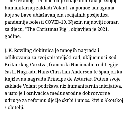
"The Ickabog". Prihod od prodaje donirala je svojoj
humanitarnoj zakladi Volant, za pomoć udrugama
koje se bave ublažavanjem socijalnih posljedica
pandemije bolesti COVID-19. Njezin najnoviji roman
za djecu, "The Christmas Pig", objavljen je 2021.
godine.
J. K. Rowling dobitnica je mnogih nagrada i
odlikovanja za svoj spisateljski rad, uključujući Red
Britanskog Carstva, francuski Nacionalni red Legije
časti, Nagradu Hans Christian Andersen te španjolsku
književnu nagradu Principe de Asturias. Putem svoje
zaklade Volant podržava niz humanitarnih inicijativa,
a usto je i osnivačica međunarodne dobrotvorne
udruge za reformu dječje skrbi Lumos. Živi u Škotskoj
s obitelji.