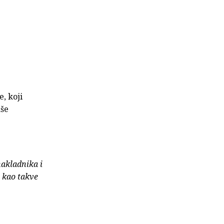
, koji
aše
nakladnika i
e kao takve