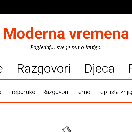
Moderna vremena
Pogledaj... sve je puno knjiga.
e
Razgovori
Djeca
e
Preporuke
Razgovori
Teme
Top lista knji