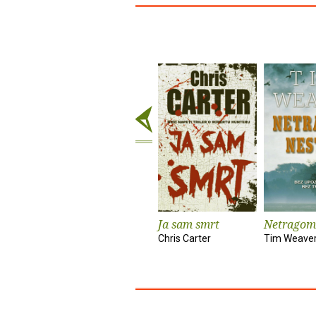
Ja sam smrt
Netragom
Chris Carter
Tim Weave