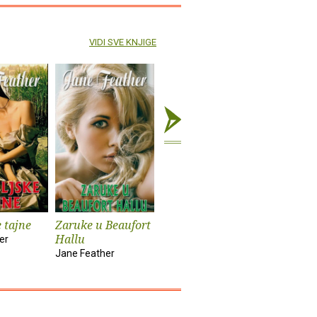
VIDI SVE KNJIGE
e tajne
Zaruke u Beaufort
Nabujak
Sveci
Hallu
er
Asli Perker
Eduardo P
Jane Feather