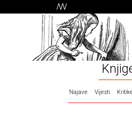
Knjig
Najave
Vijesti
Kritik