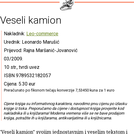
Veseli kamion
Nakladnik:
Leo-commerce
Urednik: Leonardo Marušić
Prijevod: Rajna Maršanić-Jovanović
03/2009.
10 str., tvrdi uvez
ISBN 9789532182057
Cijena: 5.30 eur
Preračunato po fiksnom tečaju konverzije 7,53450 kuna za 1 euro
Cijene knjiga su informativnog karaktera, navodimo prvu cijenu po izlasku
knjige iz tiska. Preporučamo da cijene i dostupnost knjiga provjerite kod
nakladnika ili u knjižarama! Moderna vremena više se ne bave prodajom
knjiga, potražite ih u knjižarama, antikvarijatima ili u knjižnicama.
"Veseli kamion" svojim jednostavnim i veselim tekstom i