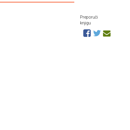
Preporuči
knjigu