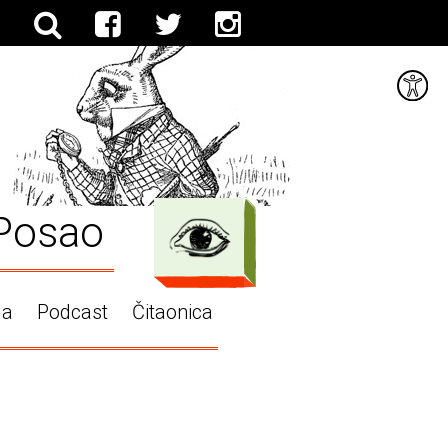
Posao
ga
Podcast
Čitaonica