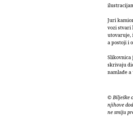
ilustracij
Juri kamio
vozi stvari
utovaruje, 
a postoji i 
Slikovnica 
skrivaju dio
namlađe a u
© Bilješke 
njihove dod
ne smiju pr