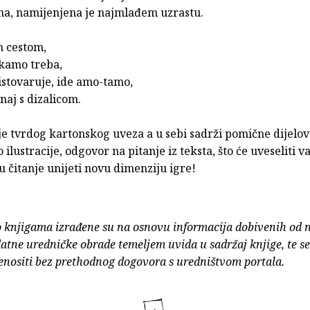
ama, namijenjena je najmlađem uzrastu.
n cestom,
 kamo treba,
istovaruje, ide amo-tamo,
onaj s dizalicom.
je tvrdog kartonskog uveza a u sebi sadrži pomične dijelove
 ilustracije, odgovor na pitanje iz teksta, što će uveseliti v
 čitanje unijeti novu dimenziju igre!
o knjigama izrađene su na osnovu informacija dobivenih od 
atne uredničke obrade temeljem uvida u sadržaj knjige, te s
enositi bez prethodnog dogovora s uredništvom portala.