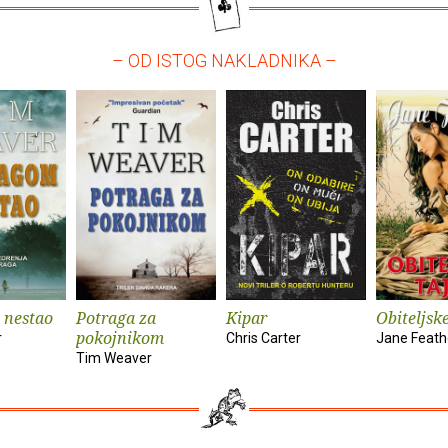
– OD ISTOG NAKLADNIKA –
 nestao
Potraga za
Kipar
Obiteljsk
pokojnikom
r
Chris Carter
Jane Feath
Tim Weaver