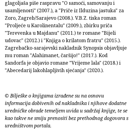
glagoljaša piše raspravu "O samoći, samovanju i
usamljenosti" (2007.), a "Priče iz Ilduzina jastuka" za
Zoro, Zagreb/Sarajevo (2008.). V.B.Z. tiska roman
"Proljeće u Karolinentalu" (2009.), zbirku priča
"Terevenka u Majdanu" (2011.) te romane "Bijeli
udovac" (2012.) i "Knjiga o krilatom fratru" (2015.).
Zagrebačko-sarajevski nakladnik Synopsis objavljuje
mu roman "Alahimanet, čaršijo!" (2017.). Kod
Sandorfa je objavio romane "Vrijeme lala" (2018.) i
"Abecedarij lakohlapljivih sjećanja" (2020.).
© Bilješke o knjigama izrađene su na osnovu
informacija dobivenih od nakladnika i njihove dodatne
uredničke obrade temeljem uvida u sadržaj knjige, te se
kao takve ne smiju prenositi bez prethodnog dogovora s
uredništvom portala.