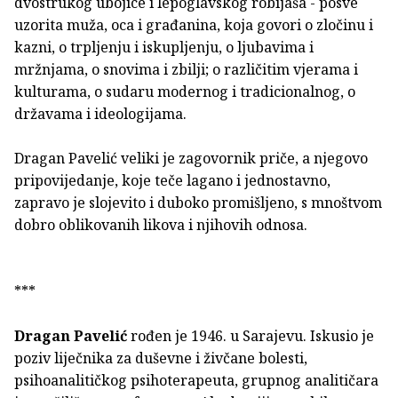
dvostrukog ubojice i lepoglavskog robijaša - posve
uzorita muža, oca i građanina, koja govori o zločinu i
kazni, o trpljenju i iskupljenju, o ljubavima i
mržnjama, o snovima i zbilji; o različitim vjerama i
kulturama, o sudaru modernog i tradicionalnog, o
državama i ideologijama.
Dragan Pavelić veliki je zagovornik priče, a njegovo
pripovijedanje, koje teče lagano i jednostavno,
zapravo je slojevito i duboko promišljeno, s mnoštvom
dobro oblikovanih likova i njihovih odnosa.
***
Dragan Pavelić
rođen je 1946. u Sarajevu. Iskusio je
poziv liječnika za duševne i živčane bolesti,
psihoanalitičkog psihoterapeuta, grupnog analitičara