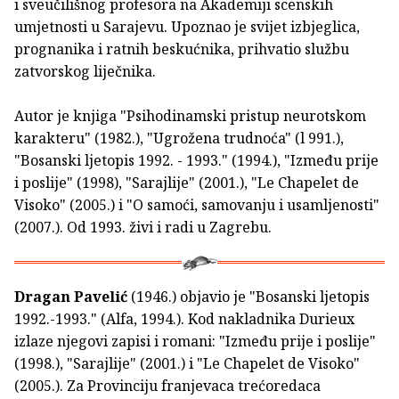
i sveučilišnog profesora na Akademiji scenskih
umjetnosti u Sarajevu. Upoznao je svijet izbjeglica,
prognanika i ratnih beskućnika, prihvatio službu
zatvorskog liječnika.
Autor je knjiga "Psihodinamski pristup neurotskom
karakteru" (1982.), "Ugrožena trudnoća" (l 991.),
"Bosanski ljetopis 1992. - 1993." (1994.), "Između prije
i poslije" (1998), "Sarajlije" (2001.), "Le Chapelet de
Visoko" (2005.) i "O samoći, samovanju i usamljenosti"
(2007.). Od 1993. živi i radi u Zagrebu.
Dragan Pavelić
(1946.) objavio je "Bosanski ljetopis
1992.-1993." (Alfa, 1994.). Kod nakladnika Durieux
izlaze njegovi zapisi i romani: "Između prije i poslije"
(1998.), "Sarajlije" (2001.) i "Le Chapelet de Visoko"
(2005.). Za Provinciju franjevaca trećoredaca