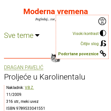
Moderna vremena
Pogledaj... sve je puno knjiga.
Sve teme
Visoki kontrast
Čitljiv slog
Podcrtane poveznice
DRAGAN PAVELIĆ
Proljeće u Karolinentalu
Nakladnik:
V.B.Z.
11/2009.
316 str., meki uvez
ISBN 9789533041551