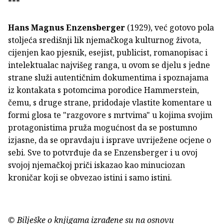
***
Hans Magnus Enzensberger
(1929), već gotovo pola
stoljeća središnji lik njemačkoga kulturnog života,
cijenjen kao pjesnik, esejist, publicist, romanopisac i
intelektualac najvišeg ranga, u ovom se djelu s jedne
strane služi autentičnim dokumentima i spoznajama
iz kontakata s potomcima porodice Hammerstein,
čemu, s druge strane, pridodaje vlastite komentare u
formi glosa te "razgovore s mrtvima" u kojima svojim
protagonistima pruža mogućnost da se postumno
izjasne, da se opravdaju i isprave uvriježene ocjene o
sebi. Sve to potvrđuje da se Enzensberger i u ovoj
svojoj njemačkoj priči iskazao kao minuciozan
kroničar koji se obvezao istini i samo istini.
© Bilješke o knjigama izrađene su na osnovu