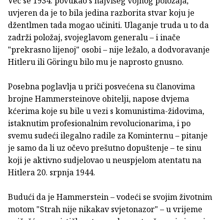
Već se 1934. povukao s najvišeg vojnog položaja,
uvjeren da je to bila jedina razborita stvar koju je
džentlmen tada mogao učiniti. Ulaganje truda u to da
zadrži položaj, svojeglavom generalu – i inače
"prekrasno lijenoj" osobi – nije ležalo, a dodvoravanje
Hitleru ili Göringu bilo mu je naprosto gnusno.
Posebna poglavlja u priči posvećena su članovima
brojne Hammersteinove obitelji, napose dvjema
kćerima koje su bile u vezi s komunistima-židovima,
istaknutim profesionalnim revolucionarima, i po
svemu sudeći ilegalno radile za Kominternu – pitanje
je samo da li uz očevo prešutno dopuštenje – te sinu
koji je aktivno sudjelovao u neuspjelom atentatu na
Hitlera 20. srpnja 1944.
Budući da je Hammerstein – vodeći se svojim životnim
motom "Strah nije nikakav svjetonazor" – u vrijeme