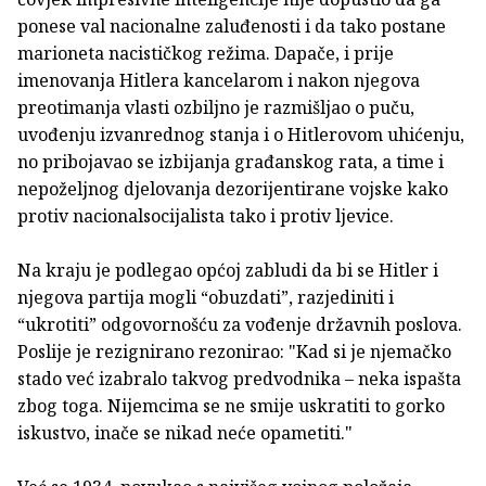
ponese val nacionalne zaluđenosti i da tako postane
marioneta nacističkog režima. Dapače, i prije
imenovanja Hitlera kancelarom i nakon njegova
preotimanja vlasti ozbiljno je razmišljao o puču,
uvođenju izvanrednog stanja i o Hitlerovom uhićenju,
no pribojavao se izbijanja građanskog rata, a time i
nepoželjnog djelovanja dezorijentirane vojske kako
protiv nacionalsocijalista tako i protiv ljevice.
Na kraju je podlegao općoj zabludi da bi se Hitler i
njegova partija mogli “obuzdati”, razjediniti i
“ukrotiti” odgovornošću za vođenje državnih poslova.
Poslije je rezignirano rezonirao: "Kad si je njemačko
stado već izabralo takvog predvodnika – neka ispašta
zbog toga. Nijemcima se ne smije uskratiti to gorko
iskustvo, inače se nikad neće opametiti."