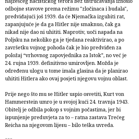
najžešćeg nacističkog terora bez ustručavanja iznosio
odbojne stavove prema režimu "zločinaca i budala",
predviđajući još 1939. da će Njemačka izgubiti rat,
zapanjujuće je da ga Hitler nije smaknuo, čak ga
nikad nije dao ni uhititi. Naprotiv, uoči napada na
Poljsku na nekoliko ga je tjedana reaktivirao, a po
završetku vojnog pohoda čak je bio predviđen za
položaj “vrhovnog zapovjednika za Istok”, no već je
24. rujna 1939. definitivno umirovljen. Možda je
određenu ulogu u tome imala glasina da je planirao
uhititi Hitlera ako ovaj posjeti njegovu vojnu oblast.
Prije nego što mu se Hitler uspio osvetiti, Kurt von
Hammerstein umro je u svojoj kući 24. travnja 1943.
Obitelj je odbila pokop s vojnim počastima, jer bi
ispunjenje preduvjeta za to – ratna zastava Trećeg
Reicha na njegovom lijesu – bilo teška uvreda.