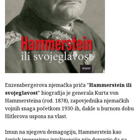
Enzensbergerova njemačka priča "
Hammerstein ili
svojeglavost
" biografija je generala Kurta von
Hammersteina (rođ. 1878), zapovjednika njemačkih
vojnih snaga početkom 1930-ih, dakle u burnom dobu
Hitlerova uspona na vlast.
Imun na njegovu demagogiju, Hammerstein kao
čovjek impresivne inteligencije nije dopustio da ga