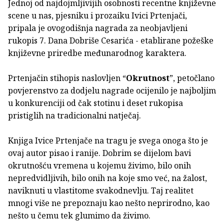
Jednoj od najdojmljivijih osobnosti recentne književne
scene u nas, pjesniku i prozaiku Ivici Prtenjači,
pripala je ovogodišnja nagrada za neobjavljeni
rukopis 7. Dana Dobriše Cesarića - etablirane požeške
književne priredbe međunarodnog karaktera.
Prtenjačin stihopis naslovljen “
Okrutnost
”, petočlano
povjerenstvo za dodjelu nagrade ocijenilo je najboljim
u konkurenciji od čak stotinu i deset rukopisa
pristiglih na tradicionalni natječaj.
Knjiga Ivice Prtenjače na tragu je svega onoga što je
ovaj autor pisao i ranije. Dobrim se dijelom bavi
okrutnošću vremena u kojemu živimo, bilo onih
nepredvidljivih, bilo onih na koje smo već, na žalost,
naviknuti u vlastitome svakodnevlju. Taj realitet
mnogi više ne prepoznaju kao nešto neprirodno, kao
nešto u čemu tek glumimo da živimo.