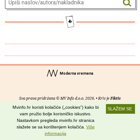
Moderna vremena
Sva prava pridržana © MV Info d.o.o. 2026. • Kriv je
Fiktiv
Mvinfo.hr koristi kolačiće („cookies“) kako bi
SLAŽEM SE
O nama
•
Pomoć
•
Uvjeti korištenja
•
RSS kanali
vam pružio bolje korisničko iskustvo.
Nastavkom pregleda mvinfo.hr stranica
Potraži nas na:
slažete se sa korištenjem kolačića.
Više
informacija