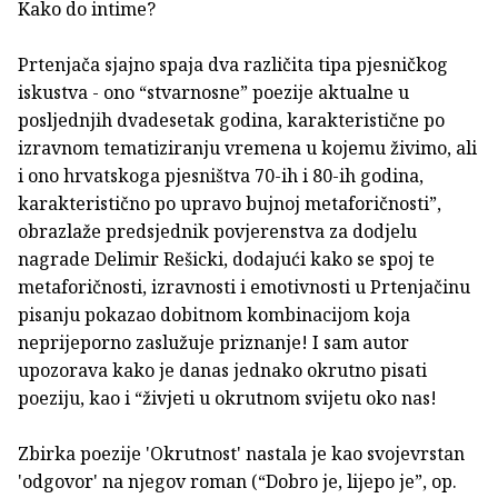
Kako do intime?
Prtenjača sjajno spaja dva različita tipa pjesničkog
iskustva - ono “stvarnosne” poezije aktualne u
posljednjih dvadesetak godina, karakteristične po
izravnom tematiziranju vremena u kojemu živimo, ali
i ono hrvatskoga pjesništva 70-ih i 80-ih godina,
karakteristično po upravo bujnoj metaforičnosti”,
obrazlaže predsjednik povjerenstva za dodjelu
nagrade Delimir Rešicki, dodajući kako se spoj te
metaforičnosti, izravnosti i emotivnosti u Prtenjačinu
pisanju pokazao dobitnom kombinacijom koja
neprijeporno zaslužuje priznanje! I sam autor
upozorava kako je danas jednako okrutno pisati
poeziju, kao i “živjeti u okrutnom svijetu oko nas!
Zbirka poezije 'Okrutnost' nastala je kao svojevrstan
'odgovor' na njegov roman (“Dobro je, lijepo je”, op.