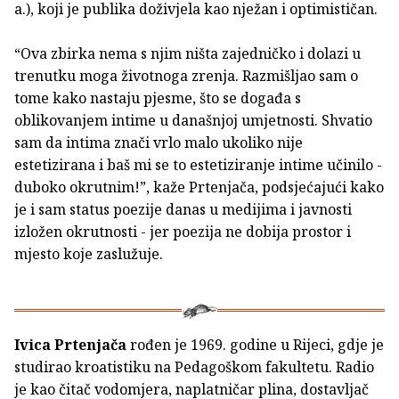
a.), koji je publika doživjela kao nježan i optimističan.
“Ova zbirka nema s njim ništa zajedničko i dolazi u
trenutku moga životnoga zrenja. Razmišljao sam o
tome kako nastaju pjesme, što se događa s
oblikovanjem intime u današnjoj umjetnosti. Shvatio
sam da intima znači vrlo malo ukoliko nije
estetizirana i baš mi se to estetiziranje intime učinilo -
duboko okrutnim!”, kaže Prtenjača, podsjećajući kako
je i sam status poezije danas u medijima i javnosti
izložen okrutnosti - jer poezija ne dobija prostor i
mjesto koje zaslužuje.
Ivica Prtenjača
rođen je 1969. godine u Rijeci, gdje je
studirao kroatistiku na Pedagoškom fakultetu. Radio
je kao čitač vodomjera, naplatničar plina, dostavljač