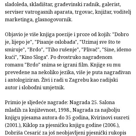
sladoleda, skladištar, građevinski radnik, galerist,
serviser vatrogasnih aparata, trgovac, knjižar, voditelj
marketinga, glasnogovornik.
Objavio je više knjiga poezije i proze od kojih: "Dobro
je, lijepo je", "Pisanje oslobađa", "Uzimaj sve što te
smiruje", "Brdo", "Tiho rušenje", "Plivač", "Sine, idemo
kući", "Kino Sloga". Po dvostruko nagrađenom
romanu "Brdo" snima se igrani film. Knjige su mu
prevedene na nekoliko jezika, više je puta nagrađivan
i antologiziran. Živi i radi u Zagrebu kao radijski
autor i slobodni umjetnik.
Primio je sljedeće nagrade: Nagrada 25. Salona
mladih za književnost, 1998., Nagrada za najbolju
knjigu pjesama autora do 35 godina, Kvirinovi susreti
(2001.), Kiklop za pjesničku knjigu godine (2006.),
Dobriša Cesarić za još neobjavljeni pjesnički rukopis