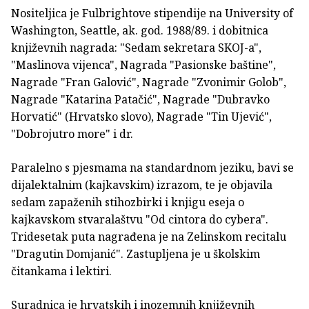
Nositeljica je Fulbrightove stipendije na University of
Washington, Seattle, ak. god. 1988/89. i dobitnica
književnih nagrada: "Sedam sekretara SKOJ-a",
"Maslinova vijenca", Nagrada "Pasionske baštine",
Nagrade "Fran Galović", Nagrade "Zvonimir Golob",
Nagrade "Katarina Patačić", Nagrade "Dubravko
Horvatić" (Hrvatsko slovo), Nagrade "Tin Ujević",
"Dobrojutro more" i dr.
Paralelno s pjesmama na standardnom jeziku, bavi se
dijalektalnim (kajkavskim) izrazom, te je objavila
sedam zapaženih stihozbirki i knjigu eseja o
kajkavskom stvaralaštvu "Od cintora do cybera".
Tridesetak puta nagrađena je na Zelinskom recitalu
"Dragutin Domjanić". Zastupljena je u školskim
čitankama i lektiri.
Suradnica je hrvatskih i inozemnih književnih