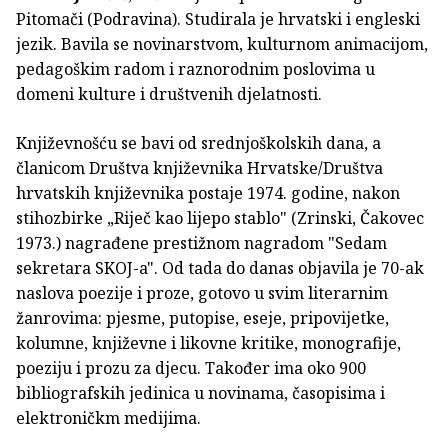
Pitomači (Podravina). Studirala je hrvatski i engleski
jezik. Bavila se novinarstvom, kulturnom animacijom,
pedagoškim radom i raznorodnim poslovima u
domeni kulture i društvenih djelatnosti.
Književnošću se bavi od srednjoškolskih dana, a
članicom Društva književnika Hrvatske/Društva
hrvatskih književnika postaje 1974. godine, nakon
stihozbirke „Riječ kao lijepo stablo" (Zrinski, Čakovec
1973.) nagrađene prestižnom nagradom "Sedam
sekretara SKOJ-a". Od tada do danas objavila je 70-ak
naslova poezije i proze, gotovo u svim literarnim
žanrovima: pjesme, putopise, eseje, pripovijetke,
kolumne, književne i likovne kritike, monografije,
poeziju i prozu za djecu. Također ima oko 900
bibliografskih jedinica u novinama, časopisima i
elektroničkm medijima.