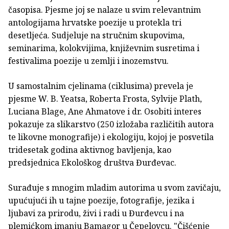
časopisa. Pjesme joj se nalaze u svim relevantnim
antologijama hrvatske poezije u protekla tri
desetljeća. Sudjeluje na stručnim skupovima,
seminarima, kolokvijima, književnim susretima i
festivalima poezije u zemlji i inozemstvu.
U samostalnim cjelinama (ciklusima) prevela je
pjesme W. B. Yeatsa, Roberta Frosta, Sylvije Plath,
Luciana Blage, Ane Ahmatove i dr. Osobiti interes
pokazuje za slikarstvo (250 izložaba različitih autora
te likovne monografije) i ekologiju, kojoj je posvetila
tridesetak godina aktivnog bavljenja, kao
predsjednica Ekološkog društva Đurđevac.
Surađuje s mnogim mladim autorima u svom zavičaju,
upućujući ih u tajne poezije, fotografije, jezika i
ljubavi za prirodu, živi i radi u Đurđevcu i na
plemićkom imanju Bamagor u Čepelovcu. "Čišćenje