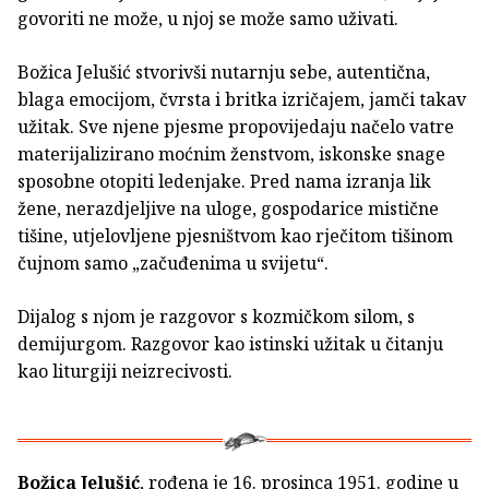
govoriti ne može, u njoj se može samo uživati.
Božica Jelušić stvorivši nutarnju sebe, autentična,
blaga emocijom, čvrsta i britka izričajem, jamči takav
užitak. Sve njene pjesme propovijedaju načelo vatre
materijalizirano moćnim ženstvom, iskonske snage
sposobne otopiti ledenjake. Pred nama izranja lik
žene, nerazdjeljive na uloge, gospodarice mistične
tišine, utjelovljene pjesništvom kao rječitom tišinom
čujnom samo „začuđenima u svijetu“.
Dijalog s njom je razgovor s kozmičkom silom, s
demijurgom. Razgovor kao istinski užitak u čitanju
kao liturgiji neizrecivosti.
Božica Jelušić
, rođena je 16. prosinca 1951. godine u