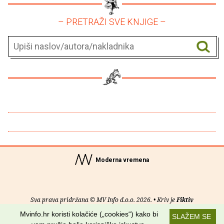
– PRETRAŽI SVE KNJIGE –
Moderna vremena
Sva prava pridržana © MV Info d.o.o. 2026. • Kriv je
Fiktiv
Mvinfo.hr koristi kolačiće („cookies“) kako bi
SLAŽEM SE
O nama
•
Pomoć
•
Uvjeti korištenja
•
RSS kanali