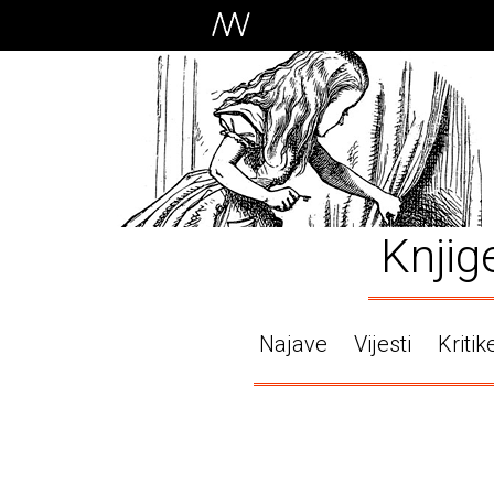
Knjig
Najave
Vijesti
Kritik