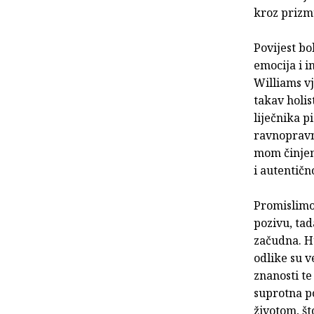
kroz prizmu
Povijest bo
emocija i in
Williams vj
takav holist
liječnika p
ravnopravno
mom činjen
i autentičn
Promislimo 
pozivu, tad
začudna. Hu
odlike su v
znanosti te
suprotna po
životom, št