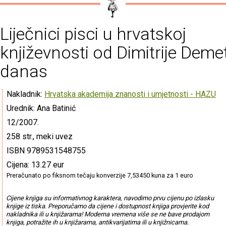
Liječnici pisci u hrvatskoj
književnosti od Dimitrije Deme
danas
Nakladnik:
Hrvatska akademija znanosti i umjetnosti - HAZU
Urednik: Ana Batinić
12/2007.
258 str., meki uvez
ISBN 9789531548755
Cijena: 13.27 eur
Preračunato po fiksnom tečaju konverzije 7,53450 kuna za 1 euro
Cijene knjiga su informativnog karaktera, navodimo prvu cijenu po izlasku
knjige iz tiska. Preporučamo da cijene i dostupnost knjiga provjerite kod
nakladnika ili u knjižarama! Moderna vremena više se ne bave prodajom
knjiga, potražite ih u knjižarama, antikvarijatima ili u knjižnicama.