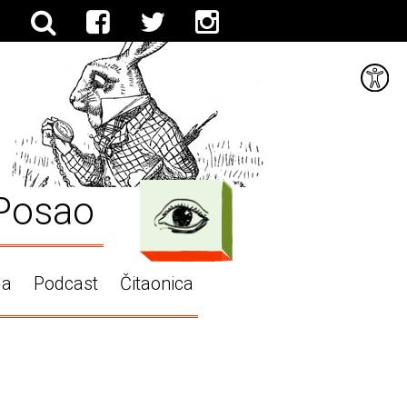
Posao
ga
Podcast
Čitaonica