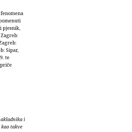
u fenomena
 spomenuti
i pjesnik,
, Zagreb:
 Zagreb:
b: Sipar,
9. te
 priče
nakladnika i
e kao takve