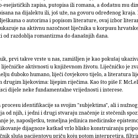
esejističkih zapisa, putopisa ili romana, a dodatnu mu di
pisana na dijalektu ili, još uže, na govoru određenog kraja
ješkama o autorima i popisom literature, ovaj izbor litera
uka­zuje na aktivnu nazočnost liječnika u korpusu hrvatsk
ti od razdoblja romantizma do današnjih dana.
ik, prvi takve vrste u nas, zamišljen je kao pokušaj ukaziv
 liječničke aktivnosti u književnom životu. Liječničko je zv
lju duboko humano, liječi čovjekovo tijelo, a literatura lije
 drugim lijekovima: lijepim riječima. Kao što piše F. McLel
 pisci dijele neke fundamentalne vrijednosti i interese.
procesu identifikacije sa svojim "subjektima", ali i nužnog
ja od njih, i jedni i drugi stvaraju značenje iz stečenih spoz
nje je, napo­sljetku, temeljna jedinica medicinske epistemo
likovanje dijagnoze katkad vrlo blisko konstruiranju prip
ječnik sluša pacijentovu priču koju potom interpretira, filtri