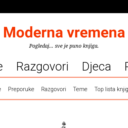
Moderna vremena
Pogledaj... sve je puno knjiga.
e
Razgovori
Djeca
e
Preporuke
Razgovori
Teme
Top lista knji