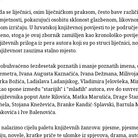
da se liječnici, osim liječničkom praksom, često bave različ
jetnosti, pokazujući osobitu sklonost glazbenom, likovnom
om izričaju. U hrvatskoj književnoj povijesti to je područje
ženo, stoga je ovaj zbornik zamišljen kao kronološko-povije
iževnih priloga iz pera autora koji su po struci liječnici, no
jiževnost zauzima stalno mjesto.
 obuhvaćeno šezdesetak pozna­tih i manje poznatih imena,
Demetra, Ivana Augusta Kaznačića, Ivana Dežmana, Milivo
rka Božića, Ladislava Ladanj­skog, Vladimira Jelovšeka, Mi
ao spone između "starijih" i "mlađih" autora, sve do suvr
književnika poput Ante Rilovića, Matka Marušića, Drage Št
ela, Stojana Kneževića, Branke Kandić-Splavski, Bartula M
kovića i Ive Balenovića.
 nalazimo cijelu paletu književnih žanrova: pjesme, pjesme
ju, novele, kratke priče te ulomke iz spjevova, drama, auto