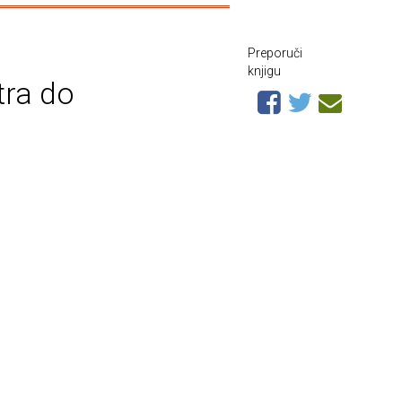
Preporuči
knjigu
tra do