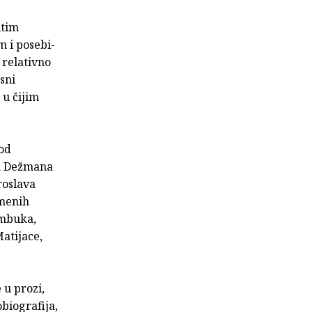
itim
 i posebi­
 relativno
sni
 u čijim
 od
ja Dežmana
roslava
emenih
ambuka,
atijace,
 u prozi,
biografija,