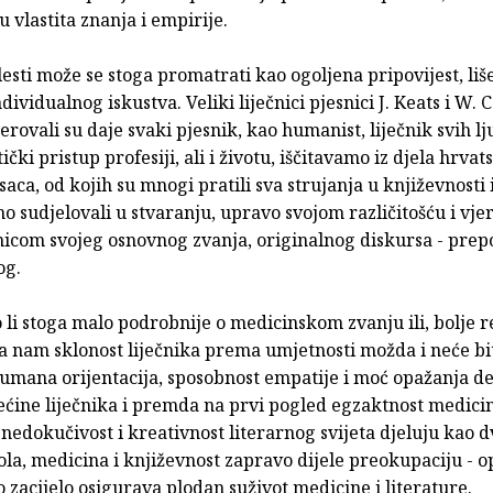
 vlastita zna­nja i empirije.
lesti može se stoga promatrati kao ogoljena pripovijest, li
dividualnog iskustva. Veliki liječnici pjesnici J. Keats i W. 
erovali su daje svaki pjesnik, kao humanist, liječnik svih l
ički pristup profesiji, ali i životu, iščitavamo iz djela hrvat
isaca, od kojih su mnogi pratili sva strujanja u književnosti 
 sudjelovali u stvaranju, upravo svojom različitošću i vjer
icom svojeg osnovnog zvanja, originalnog diskursa - prep
og.
li stoga malo podrobnije o medicinskom zvanju ili, bolje r
a nam sklonost liječnika prema umjetnosti možda i neće bi
mana orijentacija, sposobnost empatije i moć opažanja de­
ećine liječnika i premda na prvi pogled egzaktnost medici
 nedokučivost i kreativnost literarnog svijeta djeluju kao d
la, medicina i književnost zapravo dijele preokupaciju - o
o zacijelo osigurava plodan suživot medicine i literature.