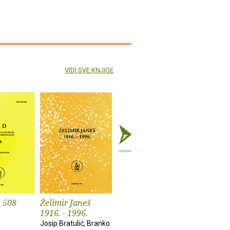
VIDI SVE KNJIGE
 508
Želimir Janeš
Anali 26
Dubrovni
1916. - 1996.
vol. 14
Josip Bratulić, Branko