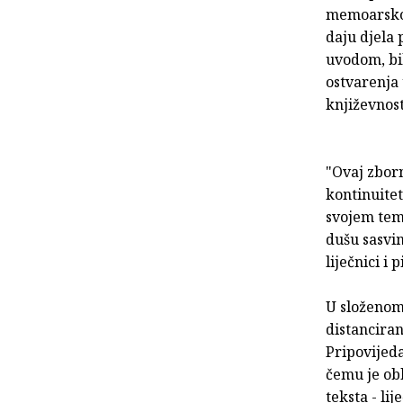
memoarsko-
daju djela 
uvodom, bil
ostvarenja 
književnos
"Ovaj zborn
kontinuitet
svojem teme
dušu sasvim
liječnici i
U složenom 
distanciran
Pripovijeda
čemu je ob
teksta - li