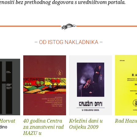
enositi bez prethodnog dogovora s uredništvom portala.
– OD ISTOG NAKLADNIKA –
 Horvat
40 godina Centra
Krležini dani u
Rad Hazu
za znanstveni rad
Osijeku 2009
dino
HAZU u