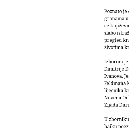
Poznato je 
granama um
ce književn
slabo istra
pregled knj
životima kn
Izborom je
Dimitrije 
Ivanova, Je
Feldmana k
liječnika 
Nevena Orh
Zijada Dura
U zbor­niku
haiku poezi