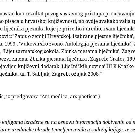
 nastao kao rezultat prvog sustavnog pristupa proučavanj
ao pisaca u hrvatskoj književnosti, no ovdje svakako valja
e liječ­nika pjesnika koje je priredio i uredio, i sam liječnik 
ović: 'Zapis o zemlji Hrvatskoj. Izabrane pjesme liječnika'
 1993., 'Vukovarsko zvono. Antologija pjesama liječnika',
., 'Lijet sarmatskog sokola. Zbir­ka pjesama liječnika', Zagre
 bezvremena. Zbirka pjesama liječnika', Zagreb: Grafos, 199
javljen književni dodatak 'Liječničkih novina' HLK Kratke
iječnika, ur. T. Sabljak, Zagreb, ožujak 2008."
ić, iz predgovora "Ars medica, ars poetica" )
o knjigama izrađene su na osnovu informacija dobivenih od 
atne uredničke obrade temeljem uvida u sadržaj knjige, te s