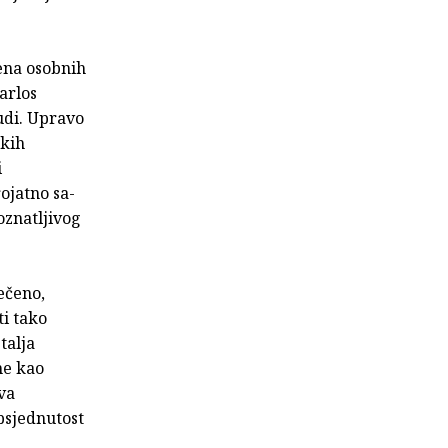
šena osobnih
Carlos
judi. Upravo
skih
i
ojatno sa­
oznatljivog
ečeno,
ti tako
talja
ne kao
va
psjednutost