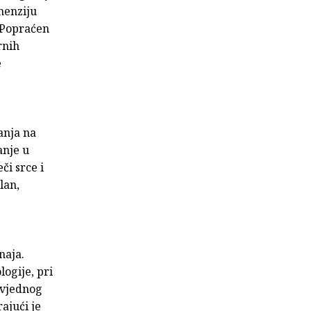
menziju
. Popraćen
rnih
e
anja na
anje u
či srce i
lan,
naja.
logije, pri
ovjednog
rajući je