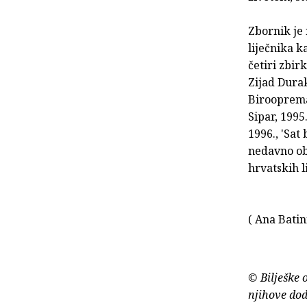
Zbornik je
liječnika k
četiri zbirk
Zijad Durak
Birooprema,
Sipar, 1995
1996., 'Sat
nedavno ob
hrvatskih l
( Ana Batin
© Bilješke 
njihove dod