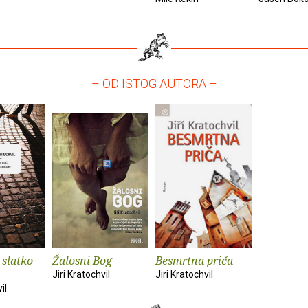
– OD ISTOG AUTORA –
 slatko
Žalosni Bog
Besmrtna priča
Jiri Kratochvil
Jiri Kratochvil
il