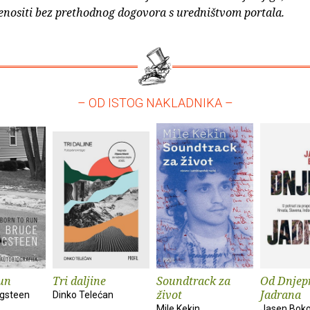
enositi bez prethodnog dogovora s uredništvom portala.
– OD ISTOG NAKLADNIKA –
un
Tri daljine
Soundtrack za
Od Dnjep
život
Jadrana
ngsteen
Dinko Telećan
Mile Kekin
Jasen Bok