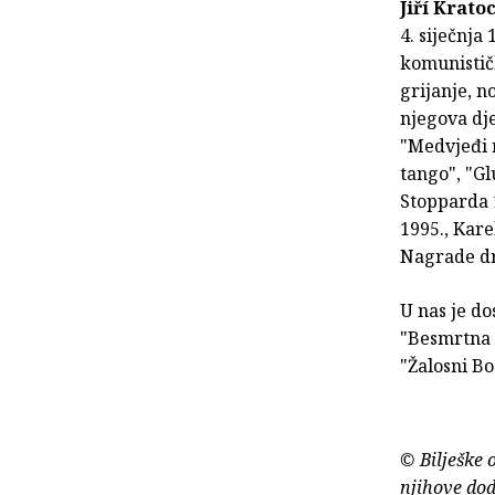
Jiří Krato
4. siječnja
komunističk
grijanje, n
njegova dje
"Medvjeđi 
tango", "Gl
Stopparda 1
1995., Kare
Nagrade dr
U nas je d
"Besmrtna 
"Žalosni Bo
© Bilješke 
njihove dod