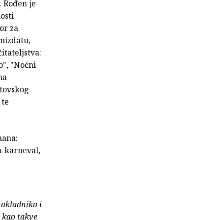
. Rođen je
osti
or za
amizdatu,
tateljstva:
o", "Noćni
ma
stovskog
 te
mana:
n-karneval,
nakladnika i
e kao takve