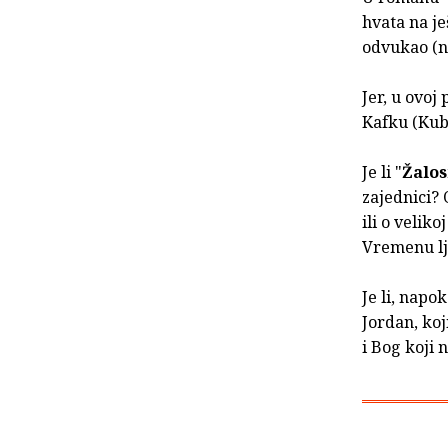
hvata na je
odvukao (ne
Jer, u ovoj 
Kafku (Kubr
Je li "
Žalos
zajednici? 
ili o velik
Vremenu l
Je li, napo
Jordan, koji
i Bog koji