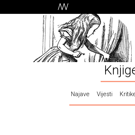
Knjig
Najave
Vijesti
Kritik