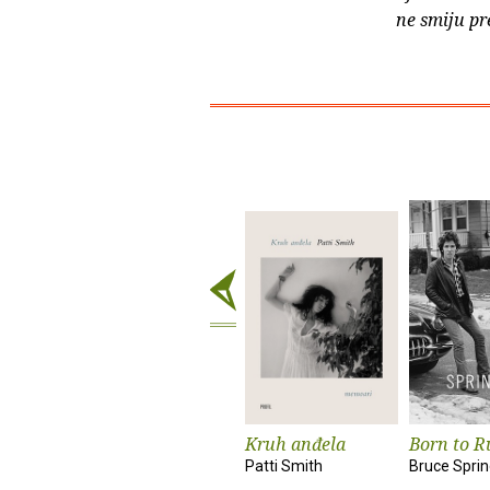
ne smiju pr
Kruh anđela
Born to R
Patti Smith
Bruce Spri