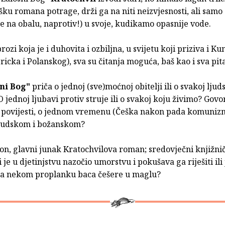
šku romana potrage, drži ga na niti neizvjesnosti, ali samo 
 na obalu, naprotiv!) u svoje, kudikamo opasnije vode.
prozi koja je i duhovita i ozbiljna, u svijetu koji priziva i Ku
icka i Polanskog), sva su čitanja moguća, baš kao i sva pit
ni Bog"
priča o jednoj (sve)moćnoj obitelji ili o svakoj ljud
O jednoj ljubavi protiv struje ili o svakoj koju živimo? Govor
oj povijesti, o jednom vremenu (Češka nakon pada komunizma
judskom i božanskom?
kon, glavni junak Kratochvilova roman; sredovječni knjižni
 je u djetinjstvu nazočio umorstvu i pokušava ga riješiti ili 
 na nekom proplanku baca češere u maglu?