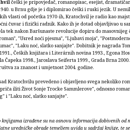
chvil
češki je pripovjedač, romanopisac, esejist, dramatičar
 1940. u Brnu gdje je i diplomirao češki i ruski jezik. U nemil
ih vlasti od početka 1970-ih, Kratochvil je radio kao majst
oćni čuvar i fizički radnik. Kako ih je dotad objavljivao u s
la tek nakon Baršunaste revolucije dopiru do masovnijeg či
roman", "Usred noći pjesma", "Ljubavi moja", "Postmodern
umac", "Laku noć, slatko sanjajte". Dobitnik je nagrada To
991., Čeških knjižara i Literárnih novina 1993., Egona Ho
la Čapeka 1998., Jaroslava Seiferta 1999., Grada Brna 2000.
uštva za znanost i umjetnost 2004. godine.
osad Kratochvilu prevedeno i objavljeno svega nekoliko ro
priča iliti Život Sonje Trocke Sammlerove", odnosno roma
g" i "Laku noć, slatko sanjajte".
o knjigama izrađene su na osnovu informacija dobivenih od 
atne uredničke obrade temeljem uvida u sadržaj knjige, te s