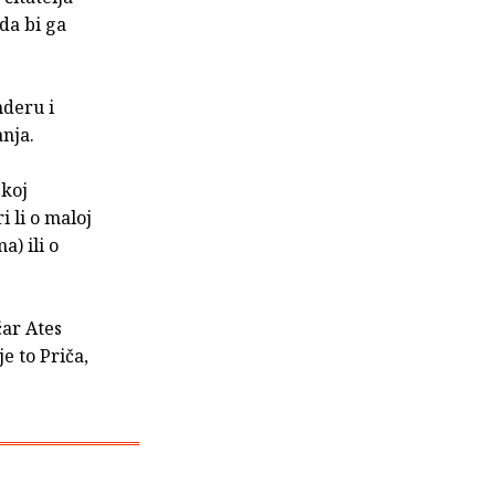
da bi ga
nderu i
anja.
skoj
i li o maloj
) ili o
čar Ates
je to Priča,