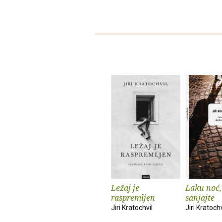
Ležaj je
Laku noć,
raspremljen
sanjajte
Jiri Kratochvil
Jiri Kratochv