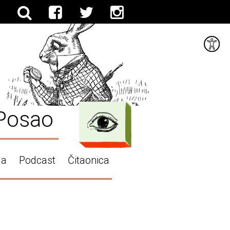
Posao
ga
Podcast
Čitaonica