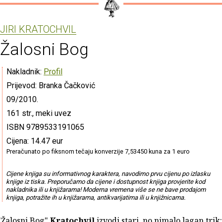
JIRI KRATOCHVIL
Žalosni Bog
Nakladnik:
Profil
Prijevod: Branka Čačković
09/2010.
161 str., meki uvez
ISBN 9789533191065
Cijena: 14.47 eur
Preračunato po fiksnom tečaju konverzije 7,53450 kuna za 1 euro
Cijene knjiga su informativnog karaktera, navodimo prvu cijenu po izlasku
knjige iz tiska. Preporučamo da cijene i dostupnost knjiga provjerite kod
nakladnika ili u knjižarama! Moderna vremena više se ne bave prodajom
knjiga, potražite ih u knjižarama, antikvarijatima ili u knjižnicama.
Žalosni Bog"
Kratochvil
izvodi stari, no nimalo lagan trik: