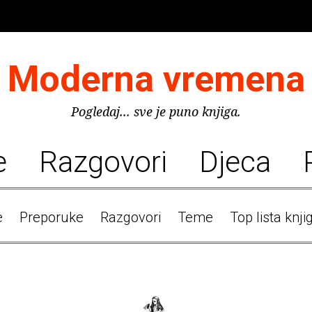
Moderna vremena
Pogledaj... sve je puno knjiga.
e
Razgovori
Djeca
e
Preporuke
Razgovori
Teme
Top lista knji