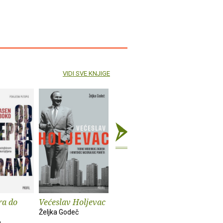
VIDI SVE KNJIGE
ra do
Većeslav Holjevac
Tom Lake
Mrzim / 
knjige
Željka Godeč
Ann Patchett
o
Mariajo Ilu