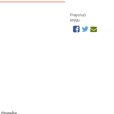
Preporuči
knjigu
 čitatelja