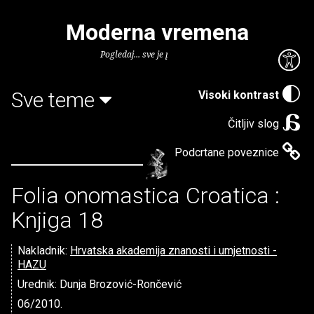
Moderna vremena
Pogledaj... sve je puno knjiga.
Sve teme
Visoki kontrast
Čitljiv slog
Podcrtane poveznice
Folia onomastica Croatica :
Knjiga 18
Nakladnik:
Hrvatska akademija znanosti i umjetnosti -
HAZU
Urednik: Dunja Brozović-Rončević
06/2010.