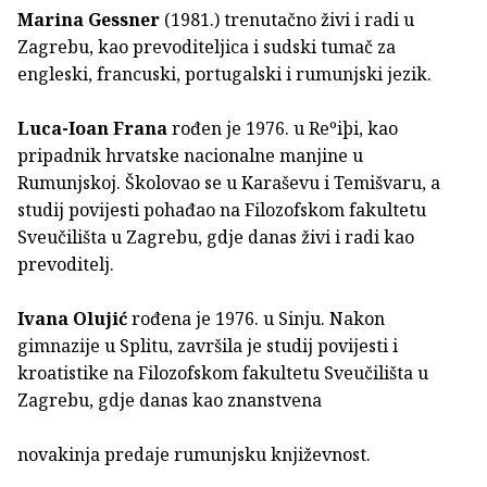
Marina Gessner
(1981.) trenutačno živi i radi u
Zagrebu, kao prevoditeljica i sudski tumač za
engleski, francuski, portugalski i rumunjski jezik.
Luca-Ioan Frana
rođen je 1976. u Reºiþi, kao
pripadnik hrvatske nacionalne manjine u
Rumunjskoj. Školovao se u Karaševu i Temišvaru, a
studij povijesti pohađao na Filozofskom fakultetu
Sveučilišta u Zagrebu, gdje danas živi i radi kao
prevoditelj.
Ivana Olujić
rođena je 1976. u Sinju. Nakon
gimnazije u Splitu, završila je studij povijesti i
kroatistike na Filozofskom fakultetu Sveučilišta u
Zagrebu, gdje danas kao znanstvena
novakinja predaje rumunjsku književnost.