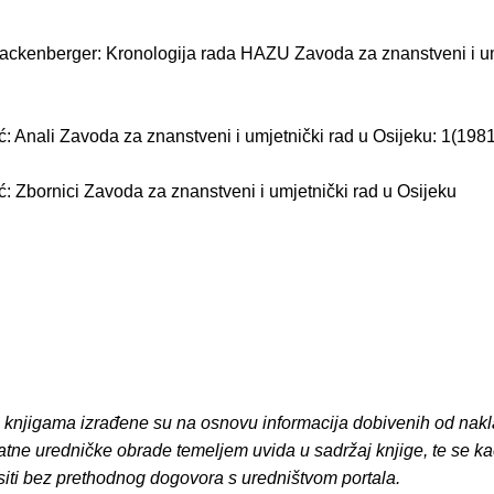
ckenberger: Kronologija rada HAZU Zavoda za znanstveni i um
ć: Anali Zavoda za znanstveni i umjetnički rad u Osijeku: 1(1981
ć: Zbornici Zavoda za znanstveni i umjetnički rad u Osijeku
o knjigama izrađene su na osnovu informacija dobivenih od nakl
atne uredničke obrade temeljem uvida u sadržaj knjige, te se ka
siti bez prethodnog dogovora s uredništvom portala.