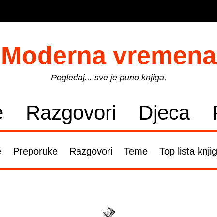
Moderna vremena
Pogledaj... sve je puno knjiga.
e
Razgovori
Djeca
e
Preporuke
Razgovori
Teme
Top lista knji