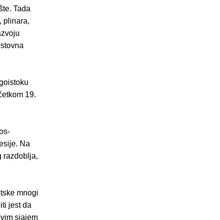
šte. Tada
, plinara,
azvoju
cestovna
goisto­ku
čet­kom 19.
os­
esije. Na
 razdoblja,
atske mnogi
ti jest da
­vim sjajem