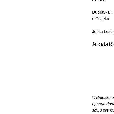
Dubravka Ha
u Osijeku
Jelica Lešči
Jelica Lešči
© Bilješke 
njihove dod
smiju preno