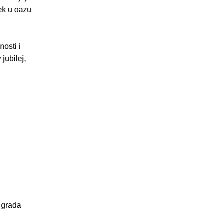
ek u oazu
osti i
jubilej,
g grada