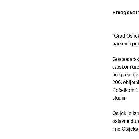
Predgovor:
"Grad Osijek
parkovi i pe
Gospodarski 
carskom ure
proglašenje
200. obljetn
Početkom 17.
studiji.
Osijek je iz
ostavile dub
ime Osijeka 