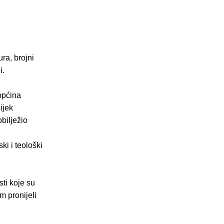
ra, brojni
i.
 općina
ijek
bilježio
ki i teološki
sti koje su
m pronijeli