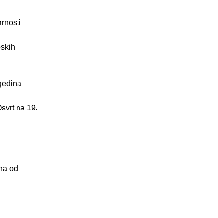
rnosti
pskih
egedina
svrt na 19.
ena od