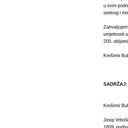
u svim podr
sretnog i mi
Zahvaljujem
umjetnosti u
200. obljet
Krešimir Bu
SADRŽAJ:
Krešimir Bu
Josip Vrboši
1809. godin