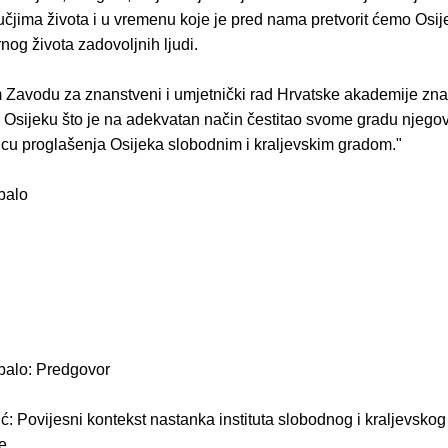
učjima života i u vremenu koje je pred nama pretvorit ćemo Osij
rnog života zadovoljnih ljudi.
 Zavodu za znanstveni i umjetnički rad Hrvatske akademije znan
 Osijeku što je na adekvatan način čestitao svome gradu njegov 
nicu proglašenja Osijeka slobodnim i kraljevskim gradom."
balo
balo: Predgovor
ć: Povijesni kontekst nastanka instituta slobodnog i kraljevsko
e