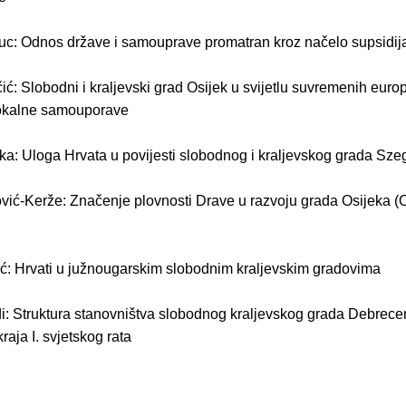
uc: Odnos države i samouprave promatran kroz načelo supsidija
ć: Slobodni i kraljevski grad Osijek u svijetlu suvremenih euro
lokalne samouporave
ka: Uloga Hrvata u povijesti slobodnog i kraljevskog grada Sz
ović-Kerže: Značenje plovnosti Drave u razvoju grada Osijeka (O
ć: Hrvati u južnougarskim slobodnim kraljevskim gradovima
di: Struktura stanovništva slobodnog kraljevskog grada Debrec
raja I. svjetskog rata