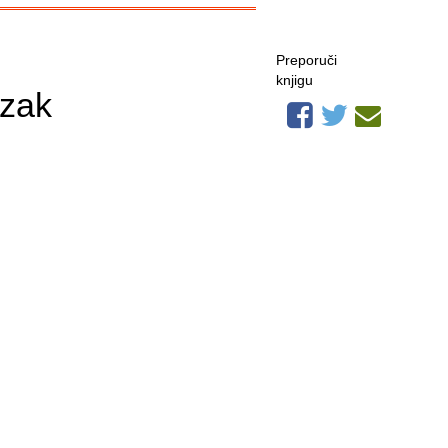
Preporuči
knjigu
ezak