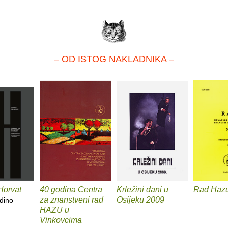
– OD ISTOG NAKLADNIKA –
Horvat
40 godina Centra
Krležini dani u
Rad Haz
za znanstveni rad
Osijeku 2009
dino
HAZU u
Vinkovcima