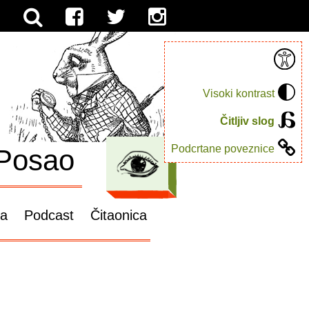
Visoki kontrast
Čitljiv slog
Podcrtane poveznice
Posao
ga
Podcast
Čitaonica