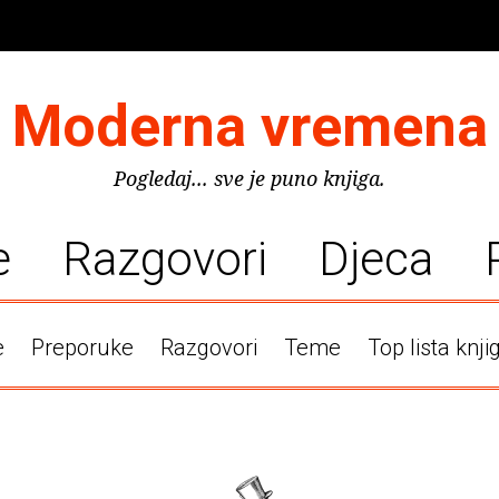
Moderna vremena
Pogledaj... sve je puno knjiga.
e
Razgovori
Djeca
e
Preporuke
Razgovori
Teme
Top lista knji