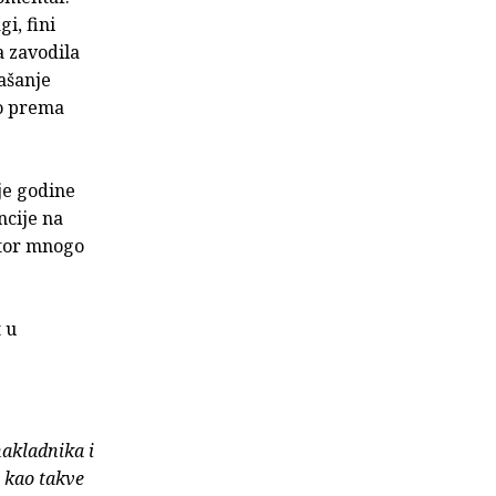
i, fini
a zavodila
našanje
ao prema
je godine
ncije na
utor mnogo
 u
nakladnika i
e kao takve