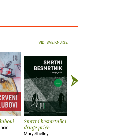
VIDI SVE KNJIGE
lubovi
Smrtni besmrtnik i
Cvjetovi groznice
Stroj se g
druge priče
druge pri
enčić
Indrek Koff, Lucija
Mary Shelley
Mrzljak
Edward Mo