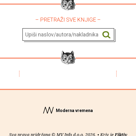
– PRETRAŽI SVE KNJIGE –
Moderna vremena
Sva prava pridržana © MV Info d.o.o. 2026. • Kriv je
Fiktiv