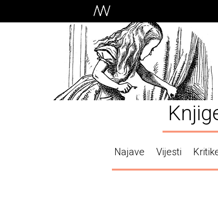
Knjig
Najave
Vijesti
Kritik