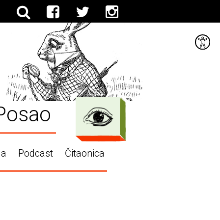
Posao
ga
Podcast
Čitaonica