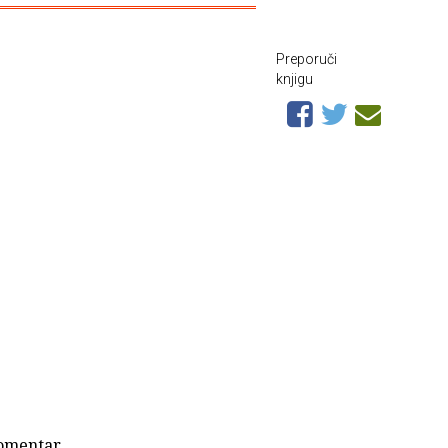
Preporuči
knjigu
komentar.