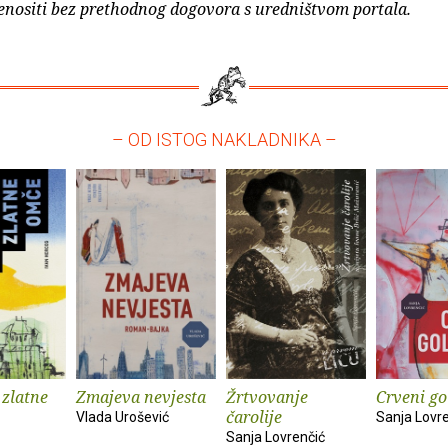
enositi bez prethodnog dogovora s uredništvom portala.
– OD ISTOG NAKLADNIKA –
 zlatne
Zmajeva nevjesta
Žrtvovanje
Crveni go
čarolije
Vlada Urošević
Sanja Lovr
Sanja Lovrenčić