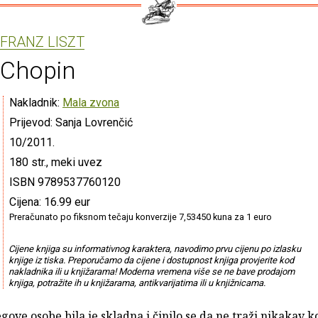
FRANZ LISZT
Chopin
Nakladnik:
Mala zvona
Prijevod: Sanja Lovrenčić
10/2011.
180 str., meki uvez
ISBN 9789537760120
Cijena: 16.99 eur
Preračunato po fiksnom tečaju konverzije 7,53450 kuna za 1 euro
Cijene knjiga su informativnog karaktera, navodimo prvu cijenu po izlasku
knjige iz tiska. Preporučamo da cijene i dostupnost knjiga provjerite kod
nakladnika ili u knjižarama! Moderna vremena više se ne bave prodajom
knjiga, potražite ih u knjižarama, antikvarijatima ili u knjižnicama.
egove osobe bila je skladna i činilo se da ne traži nikakav 