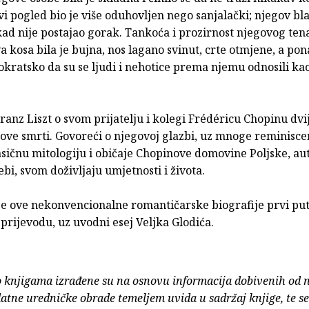
i pogled bio je više oduhovljen nego sanjalački; njegov blag
ad nije postajao gorak. Tankoća i prozirnost njegovog ten
va kosa bila je bujna, nos lagano svinut, crte otmjene, a po
tokratsko da su se ljudi i nehotice prema njemu odnosili k
ranz Liszt o svom prijatelju i kolegi Frédéricu Chopinu dvi
ove smrti. Govoreći o njegovoj glazbi, uz mnoge reminisce
lasičnu mitologiju i običaje Chopinove domovine Poljske, a
sebi, svom doživljaju umjetnosti i života.
je ove nekonvencionalne romantičarske biografije prvi put
rijevodu, uz uvodni esej Veljka Glodića.
o knjigama izrađene su na osnovu informacija dobivenih od 
atne uredničke obrade temeljem uvida u sadržaj knjige, te s