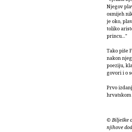
Njegov plav
osmijeh nik
je oko, pla
toliko aris
princu..."
Tako piše F
nakon njeg
poeziju, k
govori i o 
Prvo izdan
hrvatskom p
© Bilješke 
njihove dod