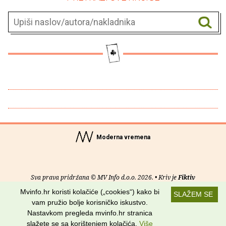
Moderna vremena
Sva prava pridržana © MV Info d.o.o. 2026. • Kriv je
Fiktiv
Mvinfo.hr koristi kolačiće („cookies“) kako bi
SLAŽEM SE
O nama
•
Pomoć
•
Uvjeti korištenja
•
RSS kanali
vam pružio bolje korisničko iskustvo.
Nastavkom pregleda mvinfo.hr stranica
Potraži nas na:
slažete se sa korištenjem kolačića.
Više