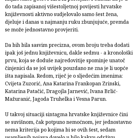
do tada zapisanoj višestoljetnoj povijesti hrvatske
književnosti aktivno sudjelovalo samo šest žena,
djeluje i danas u najmanju ruku zbunjujuće, premda
se može jednostavno provjeriti.
Da bih bila sasvim precizna, ovom broju treba dodati
ipak još jednu književnicu, dakle sedmu - a kronološki
prvu, koja se doduše najredovitije spominje unatoč
činjenici da se još uvijek pouzdano ne zna je li uopće
išta napisala. Redom, riječ je o sljedećim imenima:
Cvijeta Zuzorić, Ana Katarina Frankopan Zrinski,
Katarina Patačić, Dragojla Jarnević, Ivana Brlić-
Mažuranić, Jagoda Truhelka i Vesna Parun.
U takvoj situaciji sintagma hrvatske književnice čini
se suvišnom, čak potpuno nemoćnom, jer jednostavno
nema kriterija po kojima bi se ovih šest, sedam
usamljenih pojava dovelo u bilo kakvu održivu