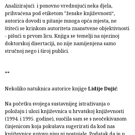
Analizirajući i ponovno vrednujući neka djela,
prihvaćena pod etiketom "ženske književnosti“,
autorica dovodi u pitanje mnoga opća mjesta, ne
štiteći se krinkom autoriteta znanstvene objektivnosti
- pišući u prvom licu. Knjiga se temelji na njezinoj
doktorskoj disertaciji, no nije namijenjena samo
stručnoj nego i široj publici.
**
Nekoliko natuknica autorice knjige
Lidije Dujić
:
Na početku svojega sustavnijeg istraživanja o
položaju i ulozi književnica u hrvatskoj književnosti
(1994. i 1995. godine), suočila sam se s neočekivanom
činjenicom koja pokušava sugerirati da kod nas
književnice gotovo nisu ni postojale. Podatak da je u