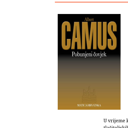
U vrijeme k
tlačiteljsk