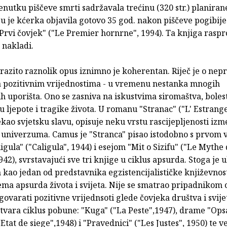
renutku piščeve smrti sadržavala trećinu (320 str.) planiran
u je kćerka objavila gotovo 35 god. nakon piščeve pogibij
Prvi čovjek" ("Le Premier hornrne", 1994). Ta knjiga rasp
 nakladi.
razito raznolik opus iznimno je koherentan. Riječ je o ne
a pozitivnim vrijednostima - u vremenu nestanka mnogih
h uporišta. Ono se zasniva na iskustvima siromaštva, bolesti
u ljepote i tragike života. U romanu "Stranac" ("L' Estrange
ekao svjetsku slavu, opisuje neku vrstu rascijepljenosti iz
i univerzuma. Camus je "Stranca" pisao istodobno s prvom 
gula" ("Caligula", 1944) i esejom "Mit o Sizifu" ("Le Mythe
942), svrstavajući sve tri knjige u ciklus apsurda. Stoga je 
 kao jedan od predstavnika egzistencijalističke književnos
ema apsurda života i svijeta. Nije se smatrao pripadnikom
agovarati pozitivne vrijednsoti glede čovjeka društva i svije
stvara ciklus pobune: "Kuga" ("La Peste",1947), drame "Op
 Etat de siege",1948) i "Pravednici" ("Les Justes", 1950) te ve