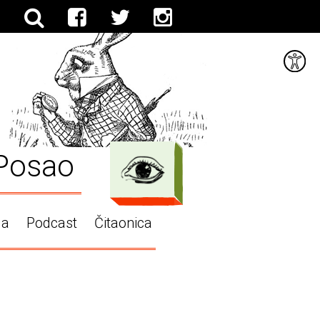
Posao
ga
Podcast
Čitaonica