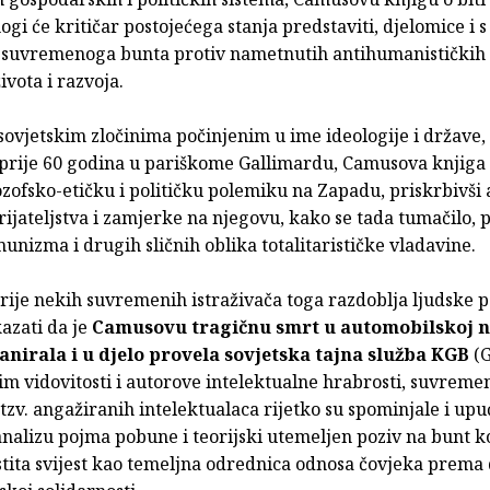
i će kritičar postojećega stanja predstaviti, djelomice i 
u suvremenoga bunta protiv nametnutih antihumanističkih
ivota i razvoja.
ovjetskim zločinima počinjenim u ime ideologije i države,
 prije 60 godina u pariškome Gallimardu, Camusova knjiga 
ozofsko-etičku i političku polemiku na Zapadu, priskrbivši
ijateljstva i zamjerke na njegovu, kako se tada tumačilo, 
unizma i drugih sličnih oblika totalitarističke vladavine.
orije nekih suvremenih istraživača toga razdoblja ljudske p
azati da je
Camusovu tragičnu smrt u automobilskoj n
lanirala i u djelo provela sovjetska tajna služba KGB
(
im vidovitosti i autorove intelektualne hrabrosti, suvreme
tzv. angažiranih intelektualaca rijetko su spominjale i up
analizu pojma pobune i teorijski utemeljen poziv na bunt k
astita svijest kao temeljna odrednica odnosa čovjeka prema