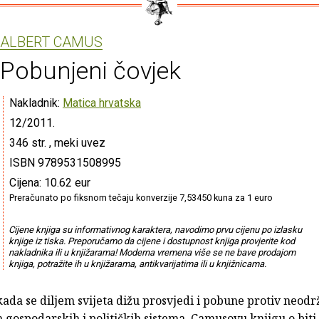
ALBERT CAMUS
Pobunjeni čovjek
Nakladnik:
Matica hrvatska
12/2011.
346 str. , meki uvez
ISBN 9789531508995
Cijena: 10.62 eur
Preračunato po fiksnom tečaju konverzije 7,53450 kuna za 1 euro
Cijene knjiga su informativnog karaktera, navodimo prvu cijenu po izlasku
knjige iz tiska. Preporučamo da cijene i dostupnost knjiga provjerite kod
nakladnika ili u knjižarama! Moderna vremena više se ne bave prodajom
knjiga, potražite ih u knjižarama, antikvarijatima ili u knjižnicama.
ada se diljem svijeta dižu prosvjedi i pobune protiv neodrž
ih gospodarskih i političkih sistema, Camusovu knjigu o biti 