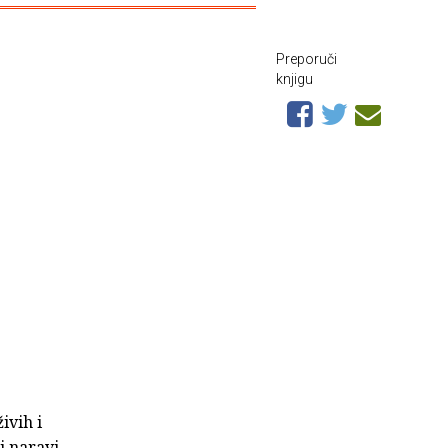
Preporuči
knjigu
ivih i
i naravi