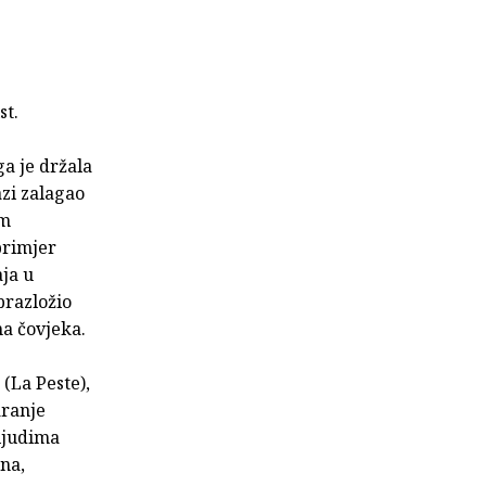
st.
a je držala
azi zalagao
im
primjer
aja u
brazložio
na čovjeka.
(La Peste),
aranje
ljudima
na,