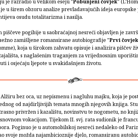
u je razradio u velikom eseju "
Pobunjeni čovjek
" (L’Ho
dje u širem obzoru analize prevladavajućih ideja europske 
tijeva osudu totalitarizma i nasilja.
piščeve pogibije u saobraćajnoj nesreći objavljen je završ
sežno zamišljene romansirane autobiografije "
Prvi čovje
me), koja u širokom zahvatu opisuje i analizira piščev ži
stajališta, s naglašenim traganjem za vrijednosnim uporišt
ćuti i osjećaju ljepote u svakidašnjem životu.
Alžiru bez oca, uz nepismenu i nagluhu majku, koja je pos
dnog od najdirljivijih temata mnogih njegovih knjiga. Stu
 strasno privržen i kazalištu, novinstvu te nogometu, no kn
osnovnom vokacijom. Tijekom II. svj. rata sudionik je fran
pora. Poginuo je u automobilskoj nesreći nedaleko od Pariz
sao svoje možda najambicioznije djelo, romansiranu autobi