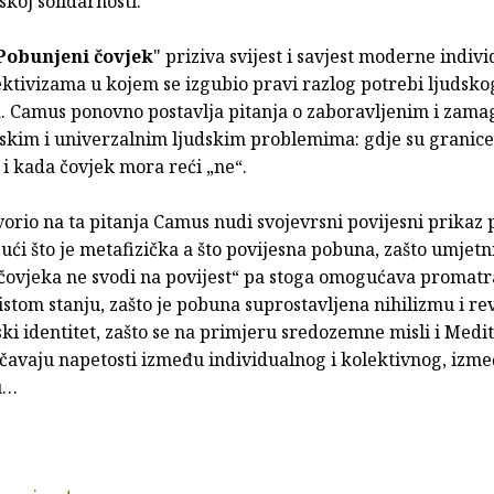
koj solidarnosti.
Pobunjeni čovjek
" priziva svijest i savjest moderne indiv
ektivizama u kojem se izgubio pravi razlog potrebi ljudsko
a. Camus ponovno postavlja pitanja o zaboravljenim i zama
kim i univerzalnim ljudskim problemima: gdje su granice
 i kada čovjek mora reći „ne“.
orio na ta pitanja Camus nudi svojevrsni povijesni prikaz
ući što je metafizička a što povijesna pobuna, zašto umjetn
„čovjeka ne svodi na povijest“ pa stoga omogućava promatr
stom stanju, zašto je pobuna suprostavljena nihilizmu i rev
ski identitet, zašto se na primjeru sredozemne misli i Medi
čavaju napetosti između individualnog i kolektivnog, izme
tu…