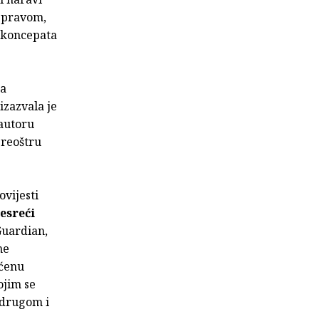
s pravom,
 koncepata
 a
izazvala je
 autoru
preoštru
ovijesti
esreći
Guardian,
ne
ućenu
ojim se
 drugom i