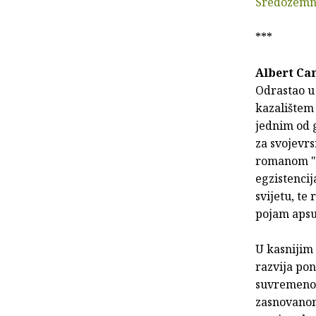
Sredozemn
***
Albert Ca
Odrastao u 
kazalištem
jednim od g
za svojevrs
romanom "
egzistencij
svijetu, te
pojam apsu
U kasnijim 
razvija pon
suvremenom
zasnovanom