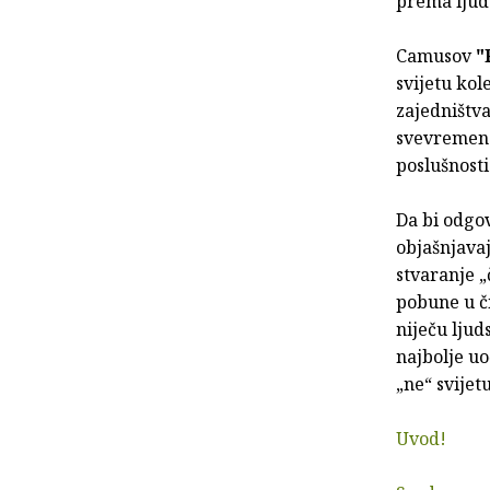
prema ljuds
Camusov
"
svijetu kol
zajedništv
svevremens
poslušnosti
Da bi odgov
objašnjavaj
stvaranje 
pobune u či
niječu ljud
najbolje uo
„ne“ svije
Uvod!