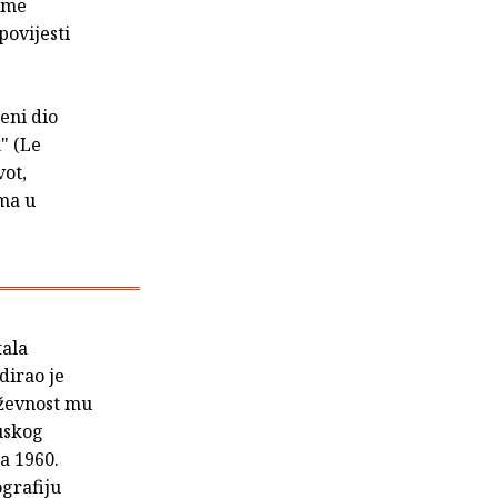
mme
povijesti
eni dio
k
" (Le
vot,
ima u
tala
dirao je
jiževnost mu
cuskog
a 1960.
ografiju