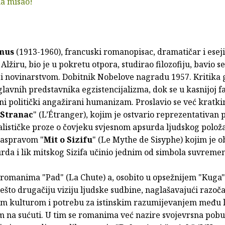
a misao!
mus
(1913-1960), francuski romanopisac, dramatičar i eseji
Alžiru, bio je u pokretu otpora, studirao filozofiju, bavio se
 i novinarstvom. Dobitnik Nobelove nagradu 1957. Kritika g
lavnih predstavnika egzistencijalizma, dok se u kasnijoj f
ni politički angažirani humanizam. Proslavio se već kratk
Stranac
" (L’Étranger), kojim je ostvario reprezentativan 
alističke proze o čovjeku svjesnom apsurda ljudskog polož
 raspravom "
Mit o Sizifu
" (Le Mythe de Sisyphe) kojim je o
rda i lik mitskog Sizifa učinio jednim od simbola suvreme
romanima "Pad" (La Chute) a, osobito u opsežnijem "Kuga" 
ešto drugačiju viziju ljudske sudbine, naglašavajući razoč
 kulturom i potrebu za istinskim razumijevanjem među 
 na sućuti. U tim se romanima već nazire svojevrsna pobu