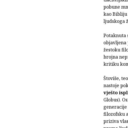
pobune mnog
kao Biblij
ljudskoga ž
Potaknuta s
objavljena
žestoku fil
brojna nepr
kritiku kom
Štoviše, te
nastoje pok
vješto isp
Globus). Os
generacije 
filozofsku 
priziva vl