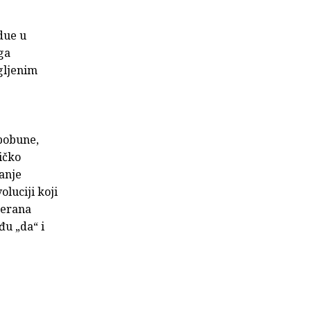
idue u
ga
gljenim
 pobune,
ičko
anje
oluciji koji
terana
đu „da“ i