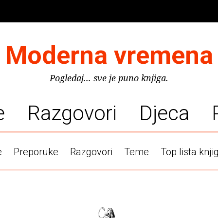
Moderna vremena
Pogledaj... sve je puno knjiga.
e
Razgovori
Djeca
e
Preporuke
Razgovori
Teme
Top lista knji