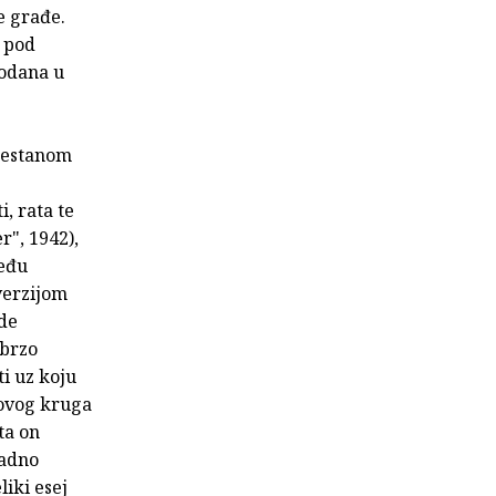
e građe.
e pod
rodana u
prestanom
, rata te
r", 1942),
među
verzijom
 de
ubrzo
ti uz koju
 ovog kruga
ta on
sadno
liki esej