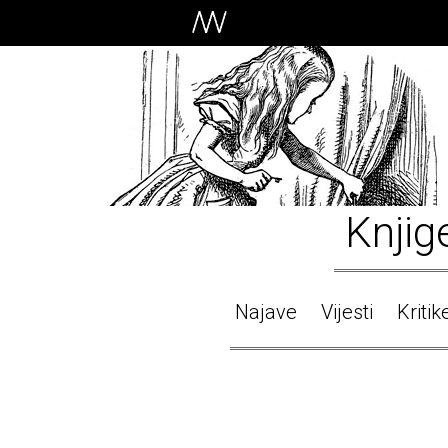
Knjig
Najave
Vijesti
Kritik