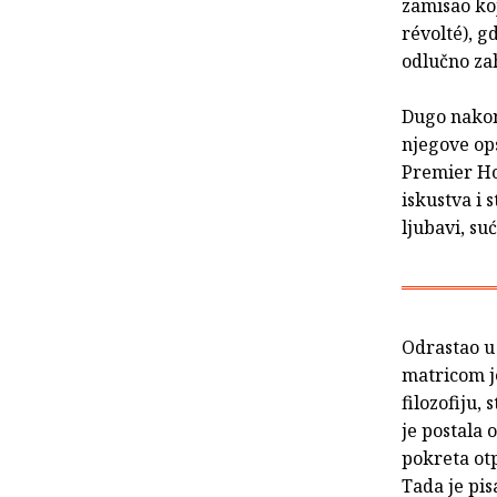
zamisao koj
révolté), g
odlučno zah
Dugo nakon 
njegove op
Premier Hom
iskustva i 
ljubavi, su
Odrastao u 
matricom je
filozofiju,
je postala 
pokreta ot
Tada je pi