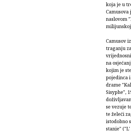
koja je u t
Camusova j
naslovom "
milijunskoj
Camusov iz
traganju z
vrijednosni
na osjećanj
kojim je st
pojedinca 
drame "Kali
Sisyphe", 1
doživljavan
se vezuje t
te želeći z
istodobno 
stanje" ("L'