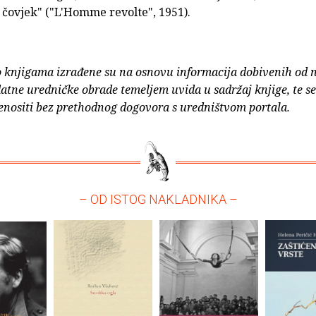
 čovjek" ("L'Homme revolte", 1951).
o knjigama izrađene su na osnovu informacija dobivenih od 
atne uredničke obrade temeljem uvida u sadržaj knjige, te s
enositi bez prethodnog dogovora s uredništvom portala.
– OD ISTOG NAKLADNIKA –