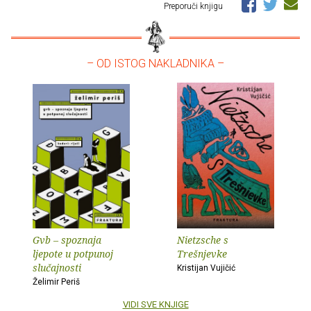
Preporuči knjigu
– OD ISTOG NAKLADNIKA –
Gvb – spoznaja
Nietzsche s
ljepote u potpunoj
Trešnjevke
slučajnosti
Kristijan Vujičić
Želimir Periš
VIDI SVE KNJIGE