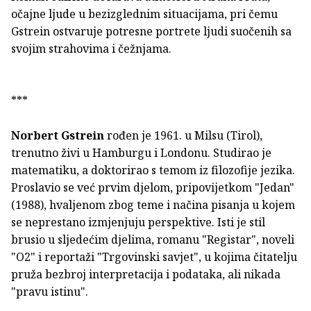
očajne ljude u bezizglednim situacijama, pri čemu
Gstrein ostvaruje potresne portrete ljudi suočenih sa
svojim strahovima i čežnjama.
***
Norbert Gstrein
rođen je 1961. u Milsu (Tirol),
trenutno živi u Hamburgu i Londonu. Studirao je
matematiku, a doktorirao s temom iz filozofije jezika.
Proslavio se već prvim djelom, pripovijetkom "Jedan"
(1988), hvaljenom zbog teme i načina pisanja u kojem
se neprestano izmjenjuju perspektive. Isti je stil
brusio u sljedećim djelima, romanu "Registar", noveli
"O2" i reportaži "Trgovinski savjet", u kojima čitatelju
pruža bezbroj interpretacija i podataka, ali nikada
"pravu istinu".