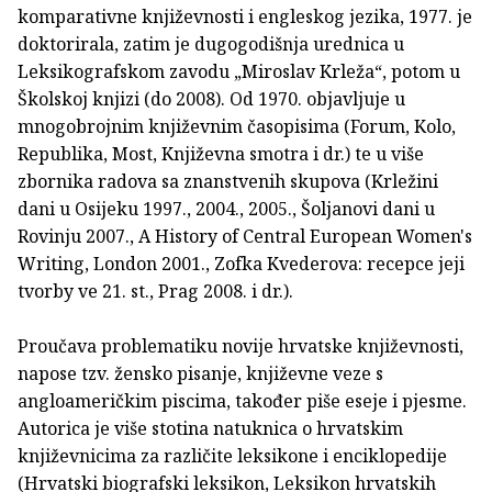
komparativne književnosti i engleskog jezika, 1977. je
doktorirala, zatim je dugogodišnja urednica u
Leksikografskom zavodu „Miroslav Krleža“, potom u
Školskoj knjizi (do 2008). Od 1970. objavljuje u
mnogobrojnim književnim časopisima (Forum, Kolo,
Republika, Most, Književna smotra i dr.) te u više
zbornika radova sa znanstvenih skupova (Krležini
dani u Osijeku 1997., 2004., 2005., Šoljanovi dani u
Rovinju 2007., A History of Central European Women's
Writing, London 2001., Zofka Kvederova: recepce jeji
tvorby ve 21. st., Prag 2008. i dr.).
Proučava problematiku novije hrvatske književnosti,
napose tzv. žensko pisanje, književne veze s
angloameričkim piscima, također piše eseje i pjesme.
Autorica je više stotina natuknica o hrvatskim
književnicima za različite leksikone i enciklopedije
(Hrvatski biografski leksikon, Leksikon hrvatskih