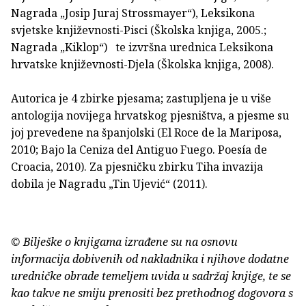
Nagrada „Josip Juraj Strossmayer“), Leksikona
svjetske književnosti-Pisci (Školska knjiga, 2005.;
Nagrada „Kiklop“) te izvršna urednica Leksikona
hrvatske književnosti-Djela (Školska knjiga, 2008).
Autorica je 4 zbirke pjesama; zastupljena je u više
antologija novijega hrvatskog pjesništva, a pjesme su
joj prevedene na španjolski (El Roce de la Mariposa,
2010; Bajo la Ceniza del Antiguo Fuego. Poesía de
Croacia, 2010). Za pjesničku zbirku Tiha invazija
dobila je Nagradu „Tin Ujević“ (2011).
© Bilješke o knjigama izrađene su na osnovu
informacija dobivenih od nakladnika i njihove dodatne
uredničke obrade temeljem uvida u sadržaj knjige, te se
kao takve ne smiju prenositi bez prethodnog dogovora s