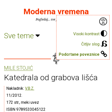
Moderna vremena
Pogledaj... sve je puno knjiga.
Sve teme
Visoki kontrast
Čitljiv slog
Podcrtane poveznice
MILE STOJIĆ
Katedrala od grabova lišća
Nakladnik:
V.B.Z.
11/2012.
172 str., meki uvez
ISBN 9789533045122