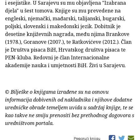
i esejistike. U Sarajevu su mu objavljena "Izabrana
djela" u šest tomova. Knjige su mu prevedene na
engleski, njemački, mađarski, talijanski, bugarski,
poljski, slovenski i makedonski jezik. Dobitnik je
desetine književnih nagrada, među njima Brankove
(1978.), Goranove (2007.), te Ratkovićeve (2012.). Član
je Društva pisaca BiH, Hrvatskog društva pisaca te
PEN-kluba. Redovni je član Internacionalne
akademije nauka i umjetnosti BiH. Živi u Sarajevu.
© Bilješke o knjigama izrađene su na osnovu
informacija dobivenih od nakladnika i njihove dodatne
uredničke obrade temeljem uvida u sadržaj knjige, te se
kao takve ne smiju prenositi bez prethodnog dogovora s
uredništvom portala.
Preporuči knjigu