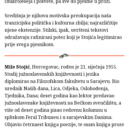
(mikro)eseja i posvete, pa sve do pjesme u prozi.
Središnja je njihova motivska preokupacija naša
tranzicijska politička i kulturna zbilja; najrazličitije
njene ekstenzije. Stilski, ipak, uvršteni tekstovi
odražavaju rafinirani potez koji je Stojića legitimirao
prije svega pjesnikom.
Mile Stojić
, Hercegovac, rođen je 21. siječnja 1955.
Studij južnoslavenskih književnosti i jezika
diplomirao na Filozofskom fakultetu u Sarajevu. Bio
urednik Naših dana, Lica, Odjeka, Oslobođenja,
Tjednika, Dana; deset godina kao lektor predavao
južnoslavenske književnosti na Bečkom sveučilištu, a
više od deset godina pisao redovnu kolumnu u
spltskom Feral Tribuneu i u sarajevskim Danima.
Objavio četrnaest knjiga poezije, te osam knjiga proze