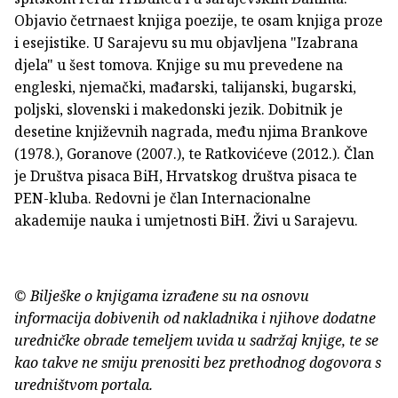
Objavio četrnaest knjiga poezije, te osam knjiga proze
i esejistike. U Sarajevu su mu objavljena "Izabrana
djela" u šest tomova. Knjige su mu prevedene na
engleski, njemački, mađarski, talijanski, bugarski,
poljski, slovenski i makedonski jezik. Dobitnik je
desetine književnih nagrada, među njima Brankove
(1978.), Goranove (2007.), te Ratkovićeve (2012.). Član
je Društva pisaca BiH, Hrvatskog društva pisaca te
PEN-kluba. Redovni je član Internacionalne
akademije nauka i umjetnosti BiH. Živi u Sarajevu.
© Bilješke o knjigama izrađene su na osnovu
informacija dobivenih od nakladnika i njihove dodatne
uredničke obrade temeljem uvida u sadržaj knjige, te se
kao takve ne smiju prenositi bez prethodnog dogovora s
uredništvom portala.