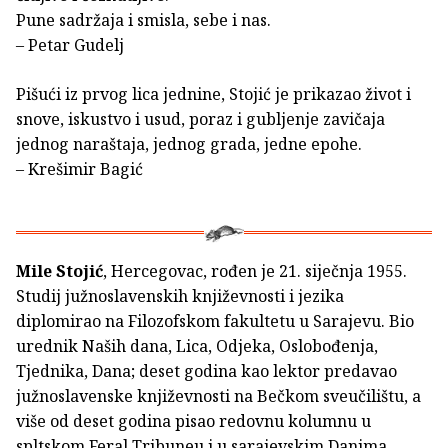
Pune sadržaja i smisla, sebe i nas.
– Petar Gudelj
Pišući iz prvog lica jednine, Stojić je prikazao život i
snove, iskustvo i usud, poraz i gubljenje zavičaja
jednog naraštaja, jednog grada, jedne epohe.
– Krešimir Bagić
Mile Stojić
, Hercegovac, rođen je 21. siječnja 1955.
Studij južnoslavenskih književnosti i jezika
diplomirao na Filozofskom fakultetu u Sarajevu. Bio
urednik Naših dana, Lica, Odjeka, Oslobođenja,
Tjednika, Dana; deset godina kao lektor predavao
južnoslavenske književnosti na Bečkom sveučilištu, a
više od deset godina pisao redovnu kolumnu u
spltskom Feral Tribuneu i u sarajevskim Danima.