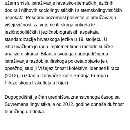
užem smislu istraživanje hrvatsko-njemačkih jezičnih
dodira i njihovih sociolingvističkih i sistemskolingvističkih
aspekata. Posebnu pozornost posvetio je proučavanju
višejezičnosti za vrijeme ilirskoga pokreta te
jezičnopolitičkih i jezičnobiografskih aspekata
standardizacije hrvatskoga jezika u 19. stoljeću. U
istraživačkom je radu implementirao i metode kritičke
analize diskursa. Bilancu svojega dugogodišnjega
istraživanja razdoblja ilirskoga pokreta objavio je u
opsežnoj studiji Višejezičnost i kolektivni ideniteti iliraca
(2012), u izdanju izdavačke kuće Srednja Europa i
Filozofskoga Fakulteta u Rijeci.
Dugogodišnji je član uredništva znanstvenoga časopisa
Suvremena lingvistika, a od 2012. godine obnaša dužnost
tehničkog urednika.