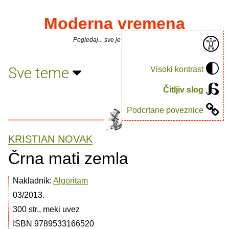
Moderna vremena
Pogledaj... sve je puno knjiga.
Sve teme
Visoki kontrast
Čitljiv slog
Podcrtane poveznice
KRISTIAN NOVAK
Črna mati zemla
Nakladnik:
Algoritam
03/2013.
300 str., meki uvez
ISBN 9789533166520