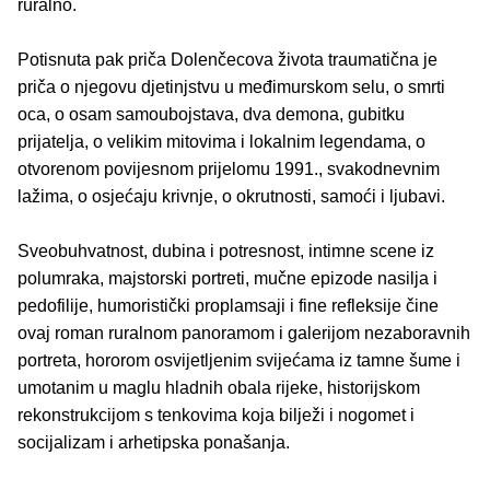
ruralno.
Potisnuta pak priča Dolenčecova života traumatična je
priča o njegovu djetinjstvu u međimurskom selu, o smrti
oca, o osam samoubojstava, dva demona, gubitku
prijatelja, o velikim mitovima i lokalnim legendama, o
otvorenom povijesnom prijelomu 1991., svakodnevnim
lažima, o osjećaju krivnje, o okrutnosti, samoći i ljubavi.
Sveobuhvatnost, dubina i potresnost, intimne scene iz
polumraka, majstorski portreti, mučne epizode nasilja i
pedofilije, humoristički proplamsaji i fine refleksije čine
ovaj roman ruralnom panoramom i galerijom nezaboravnih
portreta, hororom osvijetljenim svijećama iz tamne šume i
umotanim u maglu hladnih obala rijeke, historijskom
rekonstrukcijom s tenkovima koja bilježi i nogomet i
socijalizam i arhetipska ponašanja.