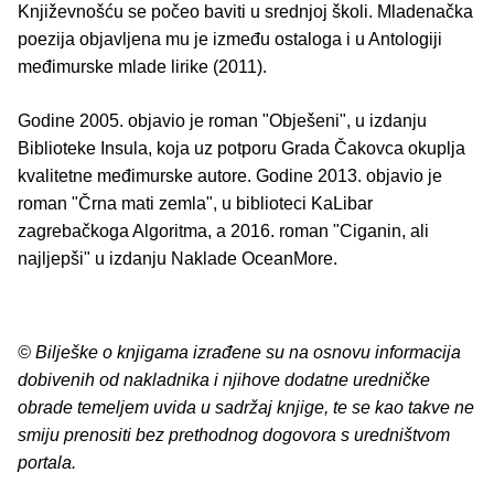
Književnošću se počeo baviti u srednjoj školi. Mladenačka
poezija objavljena mu je između ostaloga i u Antologiji
međimurske mlade lirike (2011).
Godine 2005. objavio je roman "Obješeni", u izdanju
Biblioteke Insula, koja uz potporu Grada Čakovca okuplja
kvalitetne međimurske autore. Godine 2013. objavio je
roman "Črna mati zemla", u biblioteci KaLibar
zagrebačkoga Algoritma, a 2016. roman "Ciganin, ali
najljepši" u izdanju Naklade OceanMore.
© Bilješke o knjigama izrađene su na osnovu informacija
dobivenih od nakladnika i njihove dodatne uredničke
obrade temeljem uvida u sadržaj knjige, te se kao takve ne
smiju prenositi bez prethodnog dogovora s uredništvom
portala.