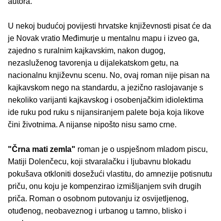
autora.
U nekoj budućoj povijesti hrvatske književnosti pisat će da
je Novak vratio Međimurje u mentalnu mapu i izveo ga,
zajedno s ruralnim kajkavskim, nakon dugog,
nezasluženog tavorenja u dijalekatskom getu, na
nacionalnu književnu scenu. No, ovaj roman nije pisan na
kajkavskom nego na standardu, a jezično raslojavanje s
nekoliko varijanti kajkavskog i osobenjačkim idiolektima
ide ruku pod ruku s nijansiranjem palete boja koja likove
čini životnima. A nijanse nipošto nisu samo crne.
"Črna mati zemla"
roman je o uspješnom mladom piscu,
Matiji Dolenčecu, koji stvaralačku i ljubavnu blokadu
pokušava otkloniti dosežući vlastitu, do amnezije potisnutu
priču, onu koju je kompenzirao izmišljanjem svih drugih
priča. Roman o osobnom putovanju iz osvijetljenog,
otuđenog, neobaveznog i urbanog u tamno, blisko i