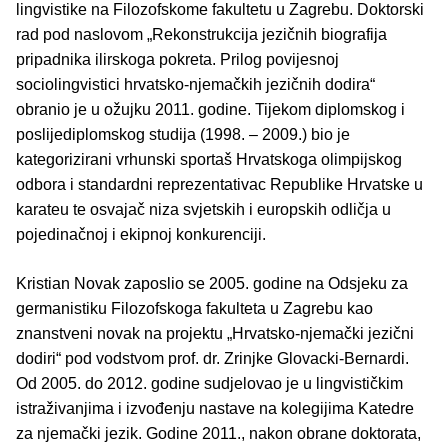
lingvistike na Filozofskome fakultetu u Zagrebu. Doktorski
rad pod naslovom „Rekonstrukcija jezičnih biografija
pripadnika ilirskoga pokreta. Prilog povijesnoj
sociolingvistici hrvatsko-njemačkih jezičnih dodira“
obranio je u ožujku 2011. godine. Tijekom diplomskog i
poslijediplomskog studija (1998. – 2009.) bio je
kategorizirani vrhunski sportaš Hrvatskoga olimpijskog
odbora i standardni reprezentativac Republike Hrvatske u
karateu te osvajač niza svjetskih i europskih odličja u
pojedinačnoj i ekipnoj konkurenciji.
Kristian Novak zaposlio se 2005. godine na Odsjeku za
germanistiku Filozofskoga fakulteta u Zagrebu kao
znanstveni novak na projektu „Hrvatsko-njemački jezični
dodiri“ pod vodstvom prof. dr. Zrinjke Glovacki-Bernardi.
Od 2005. do 2012. godine sudjelovao je u lingvističkim
istraživanjima i izvođenju nastave na kolegijima Katedre
za njemački jezik. Godine 2011., nakon obrane doktorata,