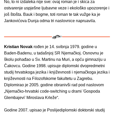
No, to ni izdaleka nije sve: ovaj roman je i skica za
ostvarenje uspješne ljubavne veze i ekološko upozorenje i
još štošta. Bauk i bogme, toti roman te tak vužge ka je
Jankovićova Dunja odma tri naslovnice napruavila.
Kristian Novak
rođen je 14. svibnja 1979. godine u
Baden-Badenu, u tadašnjoj SR Njemačkoj. Osnovnu je
školu pohađao u Sv. Martinu na Muri, a opću gimnaziju u
Čakovcu. Godine 1998. upisuje diplomski dvopredmetni
studij hrvatskoga jezika i književnosti i njemačkoga jezika i
književnosti na Filozofskome fakultetu u Zagrebu.
Diplomirao je 2005. godine obranivši rad pod naslovom
„Njemačko-hrvatski code-switching u drami 'Gospoda
Glembajevi' Miroslava Krleže“.
Godine 2007. upisao je Poslijediplomski doktorski studij