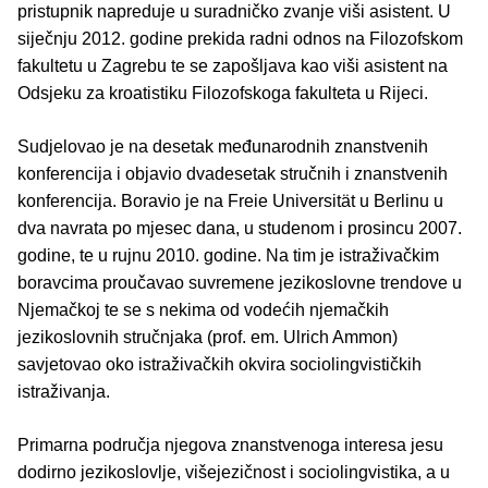
pristupnik napreduje u suradničko zvanje viši asistent. U
siječnju 2012. godine prekida radni odnos na Filozofskom
fakultetu u Zagrebu te se zapošljava kao viši asistent na
Odsjeku za kroatistiku Filozofskoga fakulteta u Rijeci.
Sudjelovao je na desetak međunarodnih znanstvenih
konferencija i objavio dvadesetak stručnih i znanstvenih
konferencija. Boravio je na Freie Universität u Berlinu u
dva navrata po mjesec dana, u studenom i prosincu 2007.
godine, te u rujnu 2010. godine. Na tim je istraživačkim
boravcima proučavao suvremene jezikoslovne trendove u
Njemačkoj te se s nekima od vodećih njemačkih
jezikoslovnih stručnjaka (prof. em. Ulrich Ammon)
savjetovao oko istraživačkih okvira sociolingvističkih
istraživanja.
Primarna područja njegova znanstvenoga interesa jesu
dodirno jezikoslovlje, višejezičnost i sociolingvistika, a u