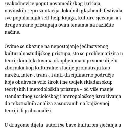
svakodnevice poput novomedijskog izričaja,
novinskih reprezentacija, lokalnih glazbenih festivala,
sve popularnijih self-help knjiga, kulture sjećanja, a s
druge strane pristupaju ovim temama na različite
načine.
Ovime se ukazuje na nepostojanje jedinstvenog
kulturalnostudijskog pristupa, što se problematizira u
teorijskim tekstovima okupljenima u prvome dijelu
zbornika koji kulturalne studije promatraju kao
mrežu, inter-, trans-, i anti-disciplinarno područje
koje obuhvaća vrlo širok i ne uvijek skladan skup
teorijskih i metodoloških pristupa – od više manje
standardnog sociološkog i antropološkog istraživanja
do tekstualnih analiza zasnovanih na književnoj
teoriji ili psihoanalizi.
U drugome dijelu autori se bave kulturom sjećanja u