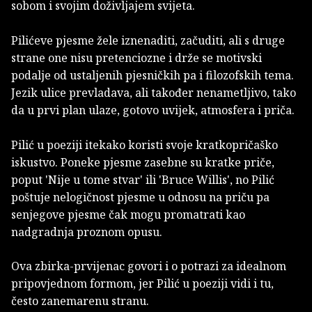
sobom i svojim doživljajem svijeta.
Pilićeve pjesme žele iznenaditi, začuditi, ali s druge
strane one nisu pretenciozne i drže se motivski
podalje od ustaljenih pjesničkih pa i filozofskih tema.
Jezik ulice prevladava, ali također nenametljivo, tako
da u prvi plan ulaze, gotovo uvijek, atmosfera i priča.
Pilić u poeziji itekako koristi svoje kratkopričaško
iskustvo. Poneke pjesme zasebne su kratke priče,
poput 'Nije u tome stvar' ili 'Bruce Willis', no Pilić
poštuje nelogičnost pjesme u odnosu na priču pa
senjegove pjesme čak mogu promatrati kao
nadgradnja proznom opusu.
Ova zbirka-prvijenac govori i o potrazi za idealnom
pripovjednom formom, jer Pilić u poeziji vidi i tu,
često zanemarenu stranu.