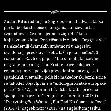
Zoran Pilić
rođen je u Zagrebu između dva rata. Za
portal booksa.hr piše o knjigama, književnosti i
svakodnevici života u jednom zagrebačkom
književnom klubu. Po pričama iz zbirke "Doggiestyle"
na Akademiji dramskih umjetnosti u Zagrebu
izvedena je predstava "Seks, laži i jedan anđeo". S
romanom "Đavli od papira" bio u finalu književne
nagrade Jutarnjeg lista. Kratke priče i ulomci iz
romana (i mrva poezije) prevedeni su na engleski,
španjolski, njemački, poljski i makedonski jezik. Priče
su također objavljivane u "Antologiji kratke europske
priče" (2011.), panorami hrvatske kratke priče na
španjolskom jeziku "Lengua de ruisenor" (2013.) i
"Everything You Wanted, But Had No Chance to Read"
(2014.) i "Zagreb noir" (2015.) na engleskom jeziku.