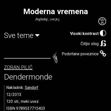
Moderna vremena
Pogledaj... sve je puno knjiga.
Sve teme
Visoki kontrast
Čitljiv slog
Podcrtane poveznice
ZORAN PILIĆ
Dendermonde
Nakladnik:
Sandorf
12/2013.
120 str., meki uvez
ISBN 9789537715403