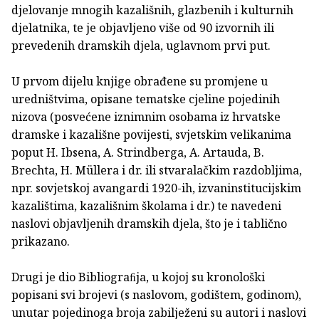
djelovanje mnogih kazališnih, glazbenih i kulturnih
djelatnika, te je objavljeno više od 90 izvornih ili
prevedenih dramskih djela, uglavnom prvi put.
U prvom dijelu knjige obrađene su promjene u
uredništvima, opisane tematske cjeline pojedinih
nizova (posvećene iznimnim osobama iz hrvatske
dramske i kazališne povijesti, svjetskim velikanima
poput H. Ibsena, A. Strindberga, A. Artauda, B.
Brechta, H. Müllera i dr. ili stvaralačkim razdobljima,
npr. sovjetskoj avangardi 1920-ih, izvaninstitucijskim
kazalištima, kazališnim školama i dr.) te navedeni
naslovi objavljenih dramskih djela, što je i tablično
prikazano.
Drugi je dio Bibliograﬁja, u kojoj su kronološki
popisani svi brojevi (s naslovom, godištem, godinom),
unutar pojedinoga broja zabilježeni su autori i naslovi