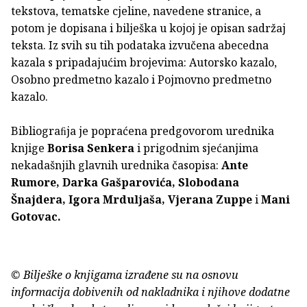
tekstova, tematske cjeline, navedene stranice, a
potom je dopisana i bilješka u kojoj je opisan sadržaj
teksta. Iz svih su tih podataka izvučena abecedna
kazala s pripadajućim brojevima: Autorsko kazalo,
Osobno predmetno kazalo i Pojmovno predmetno
kazalo.
Bibliograﬁja je popraćena predgovorom urednika
knjige
Borisa Senkera
i prigodnim sjećanjima
nekadašnjih glavnih urednika časopisa:
Ante
Rumore, Darka Gašparovića, Slobodana
Šnajdera, Igora Mrduljaša, Vjerana Zuppe
i
Mani
Gotovac.
© Bilješke o knjigama izrađene su na osnovu
informacija dobivenih od nakladnika i njihove dodatne