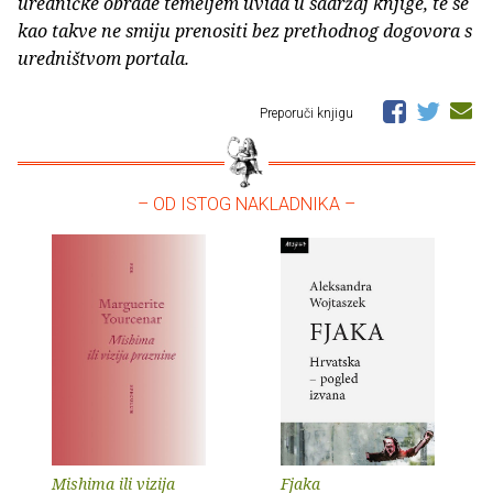
uredničke obrade temeljem uvida u sadržaj knjige, te se
kao takve ne smiju prenositi bez prethodnog dogovora s
uredništvom portala.
Preporuči knjigu
– OD ISTOG NAKLADNIKA –
Mishima ili vizija
Fjaka