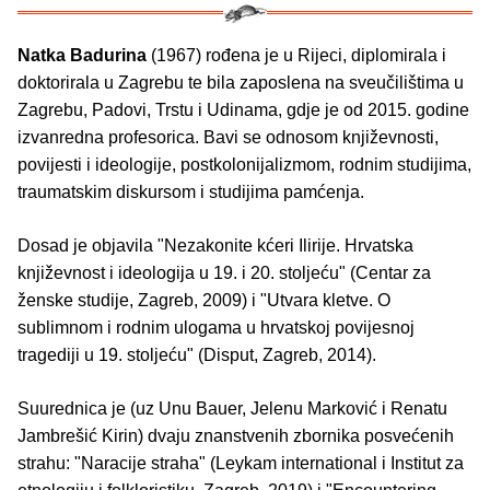
Natka Badurina
(1967) rođena je u Rijeci, diplomirala i
doktorirala u Zagrebu te bila zaposlena na sveučilištima u
Zagrebu, Padovi, Trstu i Udinama, gdje je od 2015. godine
izvanredna profesorica. Bavi se odnosom književnosti,
povijesti i ideologije, postkolonijalizmom, rodnim studijima,
traumatskim diskursom i studijima pamćenja.
Dosad je objavila "Nezakonite kćeri Ilirije. Hrvatska
književnost i ideologija u 19. i 20. stoljeću" (Centar za
ženske studije, Zagreb, 2009) i "Utvara kletve. O
sublimnom i rodnim ulogama u hrvatskoj povijesnoj
tragediji u 19. stoljeću" (Disput, Zagreb, 2014).
Suurednica je (uz Unu Bauer, Jelenu Marković i Renatu
Jambrešić Kirin) dvaju znanstvenih zbornika posvećenih
strahu: "Naracije straha" (Leykam international i Institut za