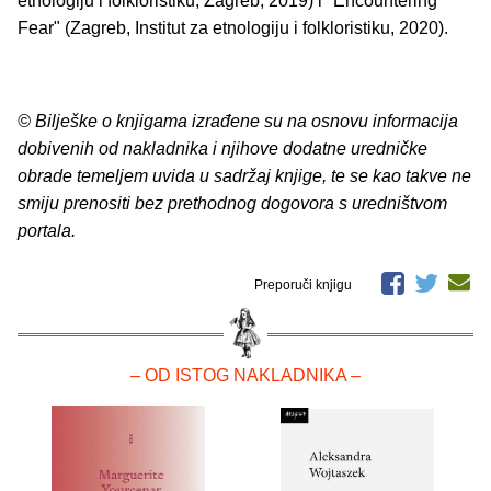
etnologiju i folkloristiku, Zagreb, 2019) i "Encountering
Fear" (Zagreb, Institut za etnologiju i folkloristiku, 2020).
© Bilješke o knjigama izrađene su na osnovu informacija
dobivenih od nakladnika i njihove dodatne uredničke
obrade temeljem uvida u sadržaj knjige, te se kao takve ne
smiju prenositi bez prethodnog dogovora s uredništvom
portala.
Preporuči knjigu
– OD ISTOG NAKLADNIKA –