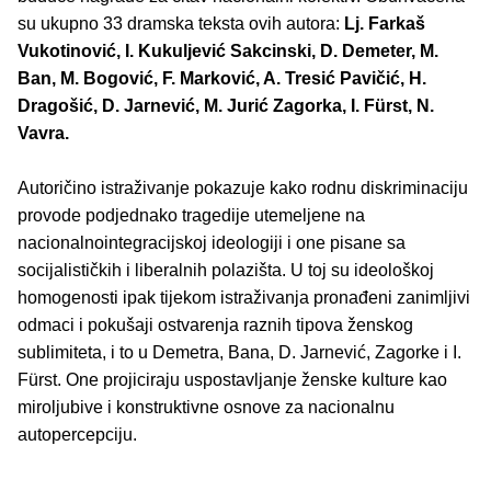
su ukupno 33 dramska teksta ovih autora:
Lj. Farkaš
Vukotinović, I. Kukuljević Sakcinski, D. Demeter, M.
Ban, M. Bogović, F. Marković, A. Tresić Pavičić, H.
Dragošić, D. Jarnević, M. Jurić Zagorka, I. Fürst, N.
Vavra.
Autoričino istraživanje pokazuje kako rodnu diskriminaciju
provode podjednako tragedije utemeljene na
nacionalnointegracijskoj ideologiji i one pisane sa
socijalističkih i liberalnih polazišta. U toj su ideološkoj
homogenosti ipak tijekom istraživanja pronađeni zanimljivi
odmaci i pokušaji ostvarenja raznih tipova ženskog
sublimiteta, i to u Demetra, Bana, D. Jarnević, Zagorke i I.
Fürst. One projiciraju uspostavljanje ženske kulture kao
miroljubive i konstruktivne osnove za nacionalnu
autopercepciju.