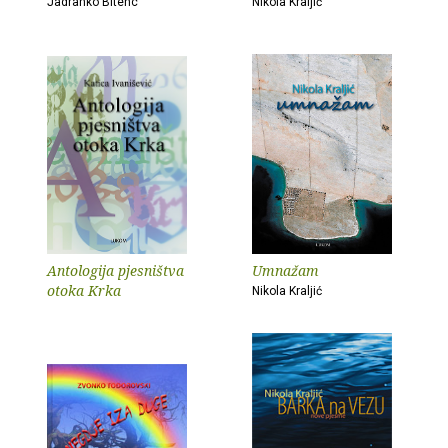
Jadranko Bitenc
Nikola Kraljić
Antologija pjesništva
Umnažam
otoka Krka
Nikola Kraljić