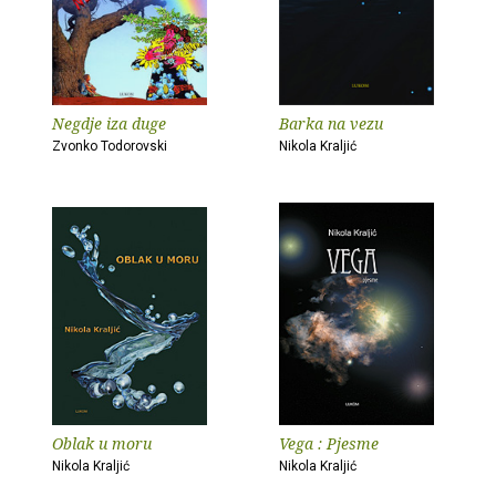
Negdje iza duge
Barka na vezu
Zvonko Todorovski
Nikola Kraljić
Oblak u moru
Vega : Pjesme
Nikola Kraljić
Nikola Kraljić