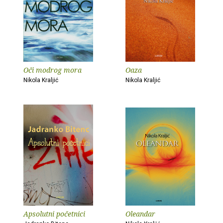
Oči modrog mora
Oaza
Nikola Kraljić
Nikola Kraljić
Apsolutni početnici
Oleandar