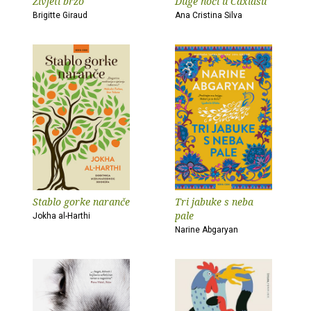
Živjeti brzo
Duge noći u Caxiasu
Brigitte Giraud
Ana Cristina Silva
Stablo gorke naranče
Tri jabuke s neba
pale
Jokha al-Harthi
Narine Abgaryan