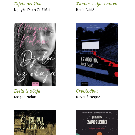
Dijete prašine
Kamen, cvijet i amen
Nguyễn Phan Quế Mai
Boris Škifić
Djela iz očaja
Crvotočina
Megan Nolan
Davor Žmegač