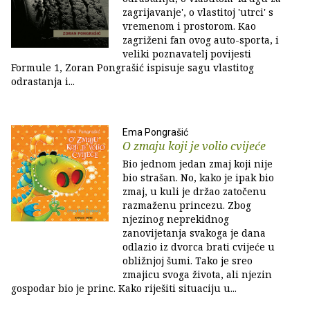
zagrijavanje', o vlastitoj 'utrci' s
vremenom i prostorom. Kao
zagriženi fan ovog auto-sporta, i
veliki poznavatelj povijesti
Formule 1, Zoran Pongrašić ispisuje sagu vlastitog
odrastanja i...
Ema Pongrašić
O zmaju koji je volio cvijeće
Bio jednom jedan zmaj koji nije
bio strašan. No, kako je ipak bio
zmaj, u kuli je držao zatočenu
razmaženu princezu. Zbog
njezinog neprekidnog
zanovijetanja svakoga je dana
odlazio iz dvorca brati cvijeće u
obližnjoj šumi. Tako je sreo
zmajicu svoga života, ali njezin
gospodar bio je princ. Kako riješiti situaciju u...