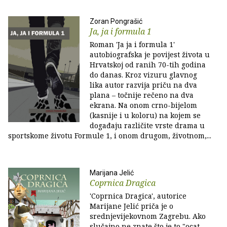
Zoran Pongrašić
Ja, ja i formula 1
Roman 'Ja ja i formula 1'
autobiografska je povijest života u
Hrvatskoj od ranih 70-tih godina
do danas. Kroz vizuru glavnog
lika autor razvija priču na dva
plana – točnije rečeno na dva
ekrana. Na onom crno-bijelom
(kasnije i u koloru) na kojem se
događaju različite vrste drama u
sportskome životu Formule 1, i onom drugom, životnom,...
Marijana Jelić
Coprnica Dragica
'Coprnica Dragica', autorice
Marijane Jelić priča je o
srednjevijekovnom Zagrebu. Ako
slučajno ne znate što je to "ocat