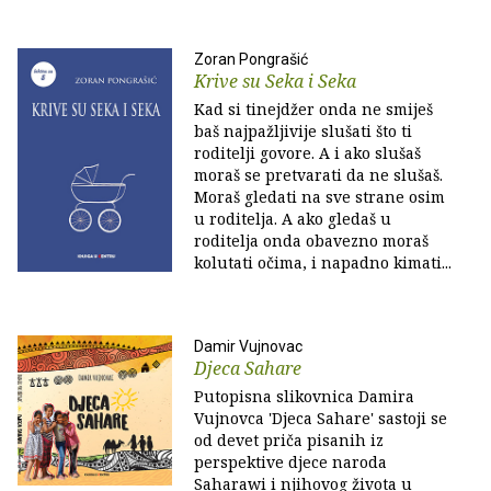
Zoran Pongrašić
Krive su Seka i Seka
Kad si tinejdžer onda ne smiješ
baš najpažljivije slušati što ti
roditelji govore. A i ako slušaš
moraš se pretvarati da ne slušaš.
Moraš gledati na sve strane osim
u roditelja. A ako gledaš u
roditelja onda obavezno moraš
kolutati očima, i napadno kimati...
Damir Vujnovac
Djeca Sahare
Putopisna slikovnica Damira
Vujnovca 'Djeca Sahare' sastoji se
od devet priča pisanih iz
perspektive djece naroda
Saharawi i njihovog života u