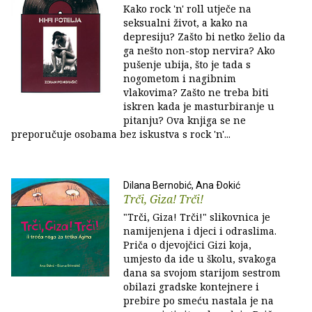
Kako rock 'n' roll utječe na
seksualni život, a kako na
depresiju? Zašto bi netko želio da
ga nešto non-stop nervira? Ako
pušenje ubija, što je tada s
nogometom i nagibnim
vlakovima? Zašto ne treba biti
iskren kada je masturbiranje u
pitanju? Ova knjiga se ne
preporučuje osobama bez iskustva s rock 'n'...
Dilana Bernobić, Ana Ðokić
Trči, Giza! Trči!
"Trči, Giza! Trči!" slikovnica je
namijenjena i djeci i odraslima.
Priča o djevojčici Gizi koja,
umjesto da ide u školu, svakoga
dana sa svojom starijom sestrom
obilazi gradske kontejnere i
prebire po smeću nastala je na