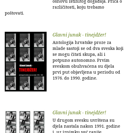
osnovu istinitog događaja. Priča o
različitosti, koju trebamo
poštovati.
Glavni junak - tinejdžer!
Antologija hrvatske proze za
mlade sastoji se od dva sveska koji
se mogu čitati skupa, ali i
potpuno autonomno. Prvim
sveskom obuhvaćena su djela
prvi put objavljena u periodu od
1976. do 1990. godine.
Glavni junak - tinejdžer!
U drugom svesku uvrštena su
djela nastala nakon 1991. godine
i, uz iznimku već ranije