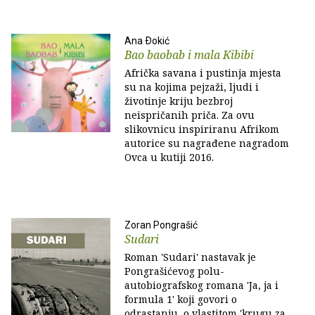
Ana Ðokić
Bao baobab i mala Kibibi
Afrička savana i pustinja mjesta
su na kojima pejzaži, ljudi i
životinje kriju bezbroj
neispričanih priča. Za ovu
slikovnicu inspiriranu Afrikom
autorice su nagrađene nagradom
Ovca u kutiji 2016.
Zoran Pongrašić
Sudari
Roman 'Sudari' nastavak je
Pongrašićevog polu-
autobiografskog romana 'Ja, ja i
formula 1' koji govori o
odrastanju, o vlastitom 'krugu za