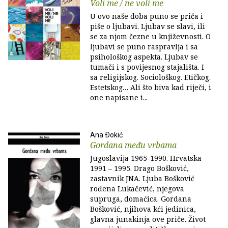
Voli me / ne voli me
U ovo naše doba puno se priča i
piše o ljubavi. Ljubav se slavi, ili
se za njom čezne u književnosti. O
ljubavi se puno raspravlja i sa
psihološkog aspekta. Ljubav se
tumači i s povijesnog stajališta. I
sa religijskog. Sociološkog. Etičkog.
Estetskog… Ali što biva kad riječi, i
one napisane i...
Ana Ðokić
Gordana među vrbama
Jugoslavija 1965-1990. Hrvatska
1991 – 1995. Drago Bošković,
zastavnik JNA. Ljuba Bošković
rođena Lukačević, njegova
supruga, domaćica. Gordana
Bošković, njihova kći jedinica,
glavna junakinja ove priče. Život