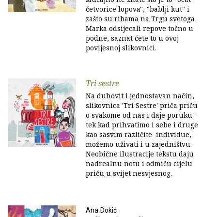
četvorice lopova", "bablji kut" i
zašto su ribama na Trgu svetoga
Marka odsijecali repove točno u
podne, saznat ćete to u ovoj
povijesnoj slikovnici.
Tri sestre
Na duhovit i jednostavan način,
slikovnica 'Tri Sestre' priča priču
o svakome od nas i daje poruku -
tek kad prihvatimo i sebe i druge
kao sasvim različite individue,
možemo uživati i u zajedništvu.
Neobične ilustracije tekstu daju
nadrealnu notu i odmiču cijelu
priču u svijet nesvjesnog.
Ana Ðokić