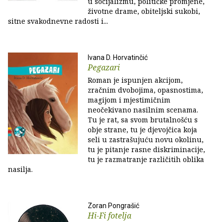
u socijalizmu, političke promjene,
životne drame, obiteljski sukobi,
sitne svakodnevne radosti i...
Ivana D. Horvatinčić
Pegazari
Roman je ispunjen akcijom,
zračnim dvobojima, opasnostima,
magijom i mjestimičnim
neočekivano nasilnim scenama.
Tu je rat, sa svom brutalnošću s
obje strane, tu je djevojčica koja
seli u zastrašujuću novu okolinu,
tu je pitanje rasne diskriminacije,
tu je razmatranje različitih oblika
nasilja.
Zoran Pongrašić
Hi-Fi fotelja