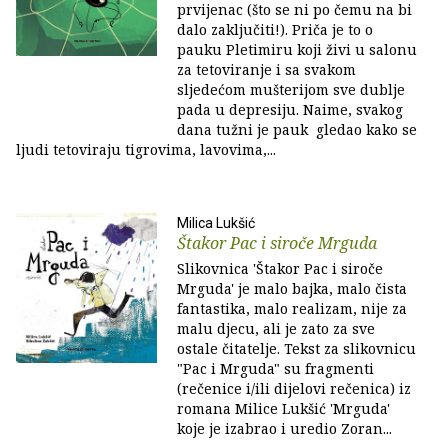
prvijenac (što se ni po čemu na bi
dalo zaključiti!). Priča je to o
pauku Pletimiru koji živi u salonu
za tetoviranje i sa svakom
sljedećom mušterijom sve dublje
pada u depresiju. Naime, svakog
dana tužni je pauk gledao kako se
ljudi tetoviraju tigrovima, lavovima,...
Milica Lukšić
Štakor Pac i siroče Mrguda
Slikovnica 'Štakor Pac i siroče
Mrguda' je malo bajka, malo čista
fantastika, malo realizam, nije za
malu djecu, ali je zato za sve
ostale čitatelje. Tekst za slikovnicu
"Pac i Mrguda" su fragmenti
(rečenice i/ili dijelovi rečenica) iz
romana Milice Lukšić 'Mrguda'
koje je izabrao i uredio Zoran...