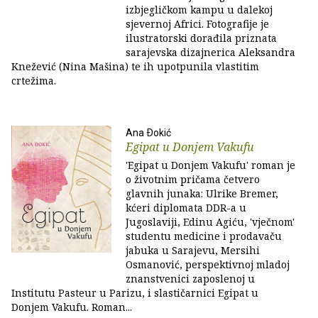
izbjegličkom kampu u dalekoj
sjevernoj Africi. Fotografije je
ilustratorski dorađila priznata
sarajevska dizajnerica Aleksandra
Knežević (Nina Mašina) te ih upotpunila vlastitim
crtežima.
Ana Ðokić
Egipat u Donjem Vakufu
'Egipat u Donjem Vakufu' roman je
o životnim pričama četvero
glavnih junaka: Ulrike Bremer,
kćeri diplomata DDR-a u
Jugoslaviji, Edinu Agiću, 'vječnom'
studentu medicine i prodavaču
jabuka u Sarajevu, Mersihi
Osmanović, perspektivnoj mladoj
znanstvenici zaposlenoj u
Institutu Pasteur u Parizu, i slastičarnici Egipat u
Donjem Vakufu. Roman...