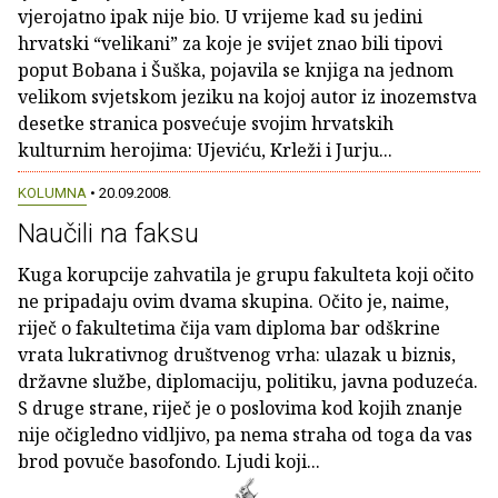
vjerojatno ipak nije bio. U vrijeme kad su jedini
hrvatski “velikani” za koje je svijet znao bili tipovi
poput Bobana i Šuška, pojavila se knjiga na jednom
velikom svjetskom jeziku na kojoj autor iz inozemstva
desetke stranica posvećuje svojim hrvatskih
kulturnim herojima: Ujeviću, Krleži i Jurju...
KOLUMNA
• 20.09.2008.
Naučili na faksu
Kuga korupcije zahvatila je grupu fakulteta koji očito
ne pripadaju ovim dvama skupina. Očito je, naime,
riječ o fakultetima čija vam diploma bar odškrine
vrata lukrativnog društvenog vrha: ulazak u biznis,
državne službe, diplomaciju, politiku, javna poduzeća.
S druge strane, riječ je o poslovima kod kojih znanje
nije očigledno vidljivo, pa nema straha od toga da vas
brod povuče basofondo. Ljudi koji...