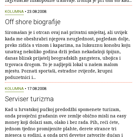
zagrebačke niskopodne tramvaje. Ironija je pri tom što kad...
KOLUMNA
• 23.08.2008.
Off shore biografije
Siromašan je i otrcan ovaj naš privatni smještaj, ali uvijek
kada me obeshrabri njegova neuglednost, pogledam dolje,
preko zidića s vinom i kaparima, na luksuznu konobu koju
unatrag nekoliko godina drži jedan nekadašnji špijun,
danas blizak prijatelj beogradskih gangstera, ubojica i
trgovaca drogom. To je najljepši lokal u našem malom
mjestu. Poznati sportaši, estradne zvijezde, krupni
poduzetnici i...
KOLUMNA
• 17.08.2008.
Serviser turizma
Kad u hrvatskoj pučkoj predodžbi spomenete turizam,
onda prosječni građanin ove zemlje obično misli na easy
money koji dolazi sam, olako i bez rada. Pih, reći ćete,
jednom tjedno promijenite plahte, derete strance tri
mjeseca u godini, a onda prvi devetog zatvorite dućan i