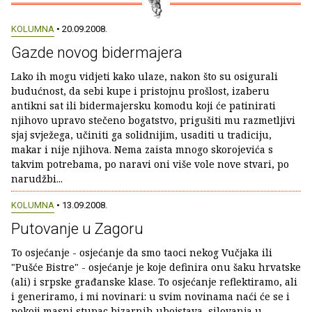
KOLUMNA
• 20.09.2008.
Gazde novog bidermajera
Lako ih mogu vidjeti kako ulaze, nakon što su osigurali
budućnost, da sebi kupe i pristojnu prošlost, izaberu
antikni sat ili bidermajersku komodu koji će patinirati
njihovo upravo stečeno bogatstvo, prigušiti mu razmetljivi
sjaj svježega, učiniti ga solidnijim, usaditi u tradiciju,
makar i nije njihova. Nema zaista mnogo skorojevića s
takvim potrebama, po naravi oni više vole nove stvari, po
narudžbi...
KOLUMNA
• 13.09.2008.
Putovanje u Zagoru
To osjećanje - osjećanje da smo taoci nekog Vučjaka ili
"Pušće Bistre" - osjećanje je koje definira onu šaku hrvatske
(ali) i srpske građanske klase. To osjećanje reflektiramo, ali
i generiramo, i mi novinari: u svim novinama naći će se i
pokoji masni stupac bizarnih ubojstava, silovanja u