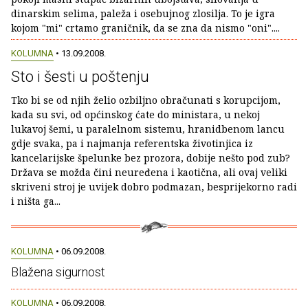
dinarskim selima, paleža i osebujnog zlosilja. To je igra
kojom "mi" crtamo graničnik, da se zna da nismo "oni"....
KOLUMNA
• 13.09.2008.
Sto i šesti u poštenju
Tko bi se od njih želio ozbiljno obračunati s korupcijom,
kada su svi, od općinskog ćate do ministara, u nekoj
lukavoj šemi, u paralelnom sistemu, hranidbenom lancu
gdje svaka, pa i najmanja referentska životinjica iz
kancelarijske špelunke bez prozora, dobije nešto pod zub?
Država se možda čini neuređena i kaotična, ali ovaj veliki
skriveni stroj je uvijek dobro podmazan, besprijekorno radi
i ništa ga...
KOLUMNA
• 06.09.2008.
Blažena sigurnost
KOLUMNA
• 06.09.2008.