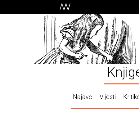
Knjig
Najave
Vijesti
Kritik