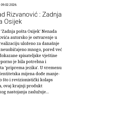
 09.02.2026.
d Rizvanović : Zadnja
a Osijek
'Zadnja pošta Osijek' Nenada
ovića autorsko je ostvarenje u
 realizaciju uloženo za današnje
e neuobičajeno mnogo, pored već
dokazane spisateljske vještine
porno je bila potrebna i
ita 'priprema jezika'. U vremenu
dentitetska mijena dođe manje-
to što i revizionistički kolaps
, ovaj krajnji produkt
og nastojanja zaslužuje...