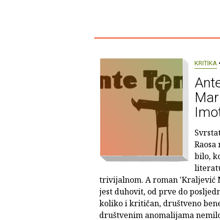
KRITIKA
•
Ante
Mar
Imot
Svrsta
Raosa n
bilo, 
literat
trivijalnom. A roman 'Kraljević
jest duhovit, od prve do posljed
koliko i kritičan, društveno be
društvenim anomalijama nemilos