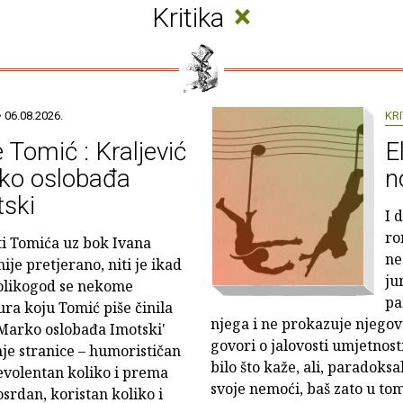
×
Kritika
 06.08.2026.
KRI
 Tomić : Kraljević
E
ko oslobađa
n
ski
I 
ro
ti Tomića uz bok Ivana
ne
ije pretjerano, niti je ikad
ju
kolikogod se nekome
pa
ura koju Tomić piše činila
njega i ne prokazuje njegov
 Marko oslobađa Imotski'
govori o jalovosti umjetnost
nje stranice – humorističan
bilo što kaže, ali, paradoks
nevolentan koliko i prema
svoje nemoći, baš zato u tom
rdan, koristan koliko i