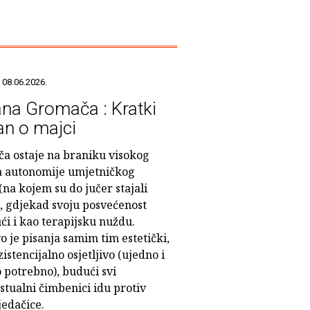
 08.06.2026.
ana Gromača : Kratki
n o majci
a ostaje na braniku visokog
a autonomije umjetničkog
(na kojem su do jučer stajali
, gdjekad svoju posvećenost
ći i kao terapijsku nuždu.
o je pisanja samim tim estetički,
gzistencijalno osjetljivo (ujedno i
 potrebno), budući svi
stualni čimbenici idu protiv
jedačice.