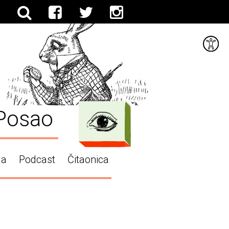
Posao
ga
Podcast
Čitaonica