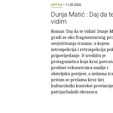
KRITIKA
• 11.03.2026.
Dunja Matić : Daj da t
vidim
Roman 'Daj da te vidim' Dunje M
gradi se oko fragmentarnog pr
osvješćivanja traume, u kojem
introspekcija i retrospekcija p
pripovijedanje. U središtu je
protagonistica koja kroz povrat
prošlost rekonstruira nasilje i
obiteljsku povijest, a intimna t
pritom se prelama kroz širi
kulturološki kontekst provincije
patrijarhalnih obrazaca.