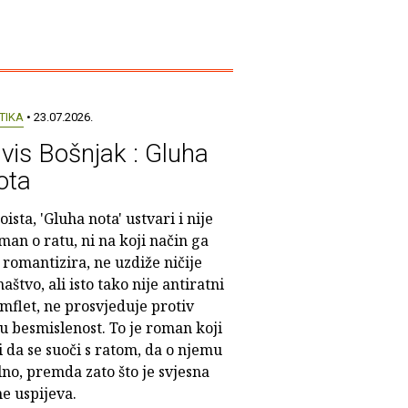
TIKA
• 23.07.2026.
lvis Bošnjak : Gluha
ota
doista, 'Gluha nota' ustvari i nije
man o ratu, ni na koji način ga
 romantizira, ne uzdiže ničije
naštvo, ali isto tako nije antiratni
mflet, ne prosvjeduje protiv
u besmislenost. To je roman koji
i da se suoči s ratom, da o njemu
alno, premda zato što je svjesna
e uspijeva.