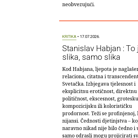
neobvezujući.
KRITIKA
• 17.07.2026.
Stanislav Habjan : To 
slika, samo slika
Kod Habjana, ljepota je naglaše
relaciona, citatna i transcenden
Svetačka. Izbjegava tjelesnost i
eksplicitnu erotičnost, direktnu
političnost, ekscesnost, grotesku
kompozicijsku ili kolorističku
prodornost. Teži se profinjenoj, 
nijansi. Čednosti djetinjstva – ko
naravno nikad nije bilo čedno i 
samo odrasli mogu projicirati s