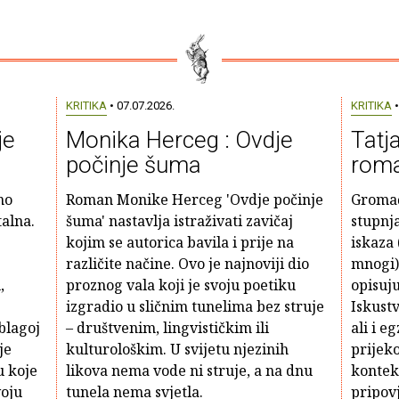
KRITIKA
• 07.07.2026.
KRITIKA
•
je
Monika Herceg : Ovdje
Tatj
počinje šuma
roma
no
Roman Monike Herceg 'Ovdje počinje
Gromač
talna.
šuma' nastavlja istraživati zavičaj
stupnj
kojim se autorica bavila i prije na
iskaza 
različite načine. Ovo je najnoviji dio
mnogi)
,
proznog vala koji je svoju poetiku
opisuju
izgradio u sličnim tunelima bez struje
Iskustv
blagoj
– društvenim, lingvističkim ili
ali i e
je
kulturološkim. U svijetu njezinih
prijeko
u koje
likova nema vode ni struje, a na dnu
kontek
voju
tunela nema svjetla.
pripov