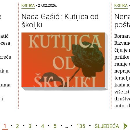
KRITIKA
• 27.02.2026.
KRITIKA
•
e
Nada Gašić : Kutijica od
Nena
školjki
pošt
atić
Roman 
ocesa
Rizvan
čiju je
okreću
prilik
ranije 
ak u
neprije
temelj
rauma
kada i
više is
 i
društva
autorsk
1
2
3
4
5
…
135
SLJEDEĆA