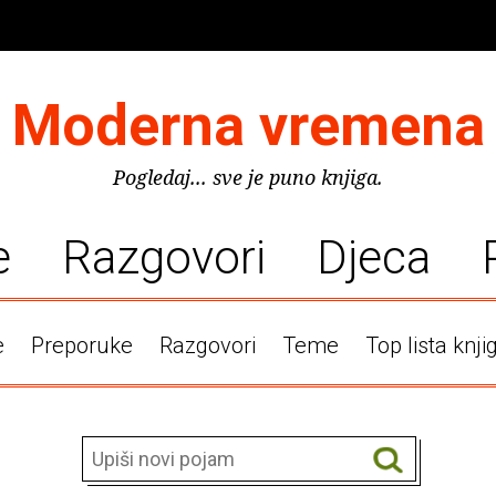
Moderna vremena
Pogledaj... sve je puno knjiga.
e
Razgovori
Djeca
e
Preporuke
Razgovori
Teme
Top lista knji