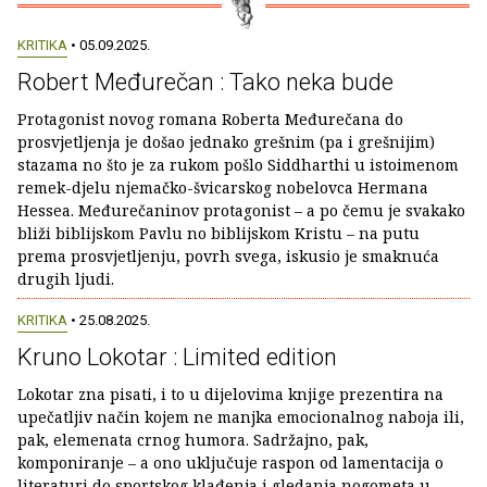
KRITIKA
• 05.09.2025.
Robert Međurečan : Tako neka bude
Protagonist novog romana Roberta Međurečana do
prosvjetljenja je došao jednako grešnim (pa i grešnijim)
stazama no što je za rukom pošlo Siddharthi u istoimenom
remek-djelu njemačko-švicarskog nobelovca Hermana
Hessea. Međurečaninov protagonist – a po čemu je svakako
bliži biblijskom Pavlu no biblijskom Kristu – na putu
prema prosvjetljenju, povrh svega, iskusio je smaknuća
drugih ljudi.
KRITIKA
• 25.08.2025.
Kruno Lokotar : Limited edition
Lokotar zna pisati, i to u dijelovima knjige prezentira na
upečatljiv način kojem ne manjka emocionalnog naboja ili,
pak, elemenata crnog humora. Sadržajno, pak,
komponiranje – a ono uključuje raspon od lamentacija o
literaturi do sportskog klađenja i gledanja nogometa u