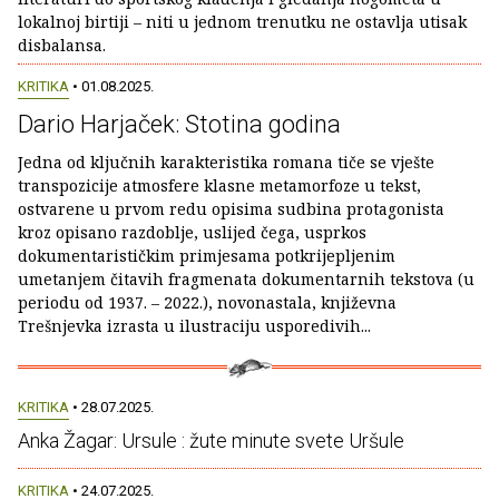
lokalnoj birtiji – niti u jednom trenutku ne ostavlja utisak
disbalansa.
KRITIKA
• 01.08.2025.
Dario Harjaček: Stotina godina
Jedna od ključnih karakteristika romana tiče se vješte
transpozicije atmosfere klasne metamorfoze u tekst,
ostvarene u prvom redu opisima sudbina protagonista
kroz opisano razdoblje, uslijed čega, usprkos
dokumentarističkim primjesama potkrijepljenim
umetanjem čitavih fragmenata dokumentarnih tekstova (u
periodu od 1937. – 2022.), novonastala, književna
Trešnjevka izrasta u ilustraciju usporedivih...
KRITIKA
• 28.07.2025.
Anka Žagar: Ursule : žute minute svete Uršule
KRITIKA
• 24.07.2025.