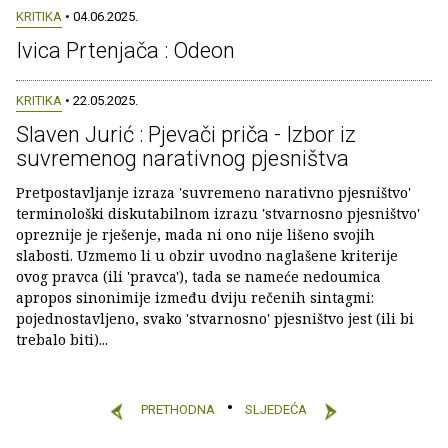
KRITIKA
• 04.06.2025.
Ivica Prtenjača : Odeon
KRITIKA
• 22.05.2025.
Slaven Jurić : Pjevači priča - Izbor iz
suvremenog narativnog pjesništva
Pretpostavljanje izraza 'suvremeno narativno pjesništvo'
terminološki diskutabilnom izrazu 'stvarnosno pjesništvo'
opreznije je rješenje, mada ni ono nije lišeno svojih
slabosti. Uzmemo li u obzir uvodno naglašene kriterije
ovog pravca (ili 'pravca'), tada se nameće nedoumica
apropos sinonimije između dviju rečenih sintagmi:
pojednostavljeno, svako 'stvarnosno' pjesništvo jest (ili bi
trebalo biti)...
PRETHODNA
SLJEDEĆA