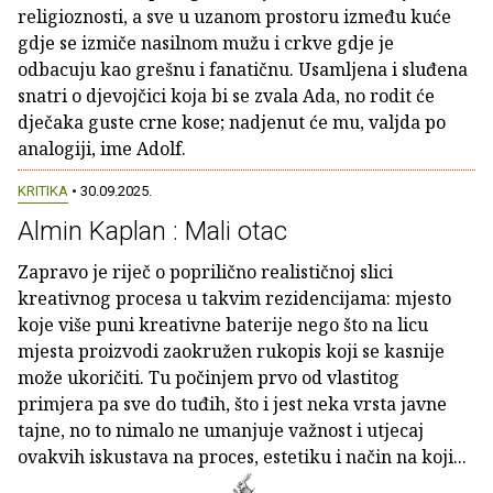
religioznosti, a sve u uzanom prostoru između kuće
gdje se izmiče nasilnom mužu i crkve gdje je
odbacuju kao grešnu i fanatičnu. Usamljena i sluđena
snatri o djevojčici koja bi se zvala Ada, no rodit će
dječaka guste crne kose; nadjenut će mu, valjda po
analogiji, ime Adolf.
KRITIKA
• 30.09.2025.
Almin Kaplan : Mali otac
Zapravo je riječ o poprilično realističnoj slici
kreativnog procesa u takvim rezidencijama: mjesto
koje više puni kreativne baterije nego što na licu
mjesta proizvodi zaokružen rukopis koji se kasnije
može ukoričiti. Tu počinjem prvo od vlastitog
primjera pa sve do tuđih, što i jest neka vrsta javne
tajne, no to nimalo ne umanjuje važnost i utjecaj
ovakvih iskustava na proces, estetiku i način na koji...