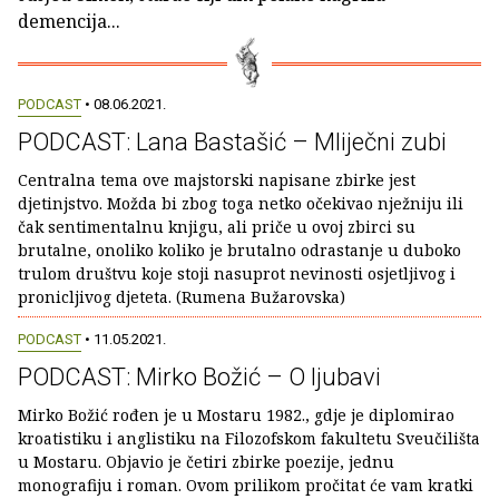
demencija...
PODCAST
• 08.06.2021.
PODCAST: Lana Bastašić – Mliječni zubi
Centralna tema ove majstorski napisane zbirke jest
djetinjstvo. Možda bi zbog toga netko očekivao nježniju ili
čak sentimentalnu knjigu, ali priče u ovoj zbirci su
brutalne, onoliko koliko je brutalno odrastanje u duboko
trulom društvu koje stoji nasuprot nevinosti osjetljivog i
pronicljivog djeteta. (Rumena Bužarovska)
PODCAST
• 11.05.2021.
PODCAST: Mirko Božić – O ljubavi
Mirko Božić rođen je u Mostaru 1982., gdje je diplomirao
kroatistiku i anglistiku na Filozofskom fakultetu Sveučilišta
u Mostaru. Objavio je četiri zbirke poezije, jednu
monografiju i roman. Ovom prilikom pročitat će vam kratki