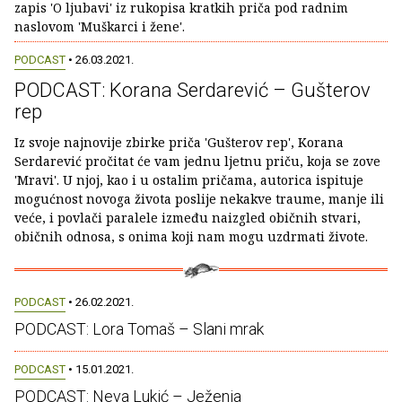
zapis 'O ljubavi' iz rukopisa kratkih priča pod radnim
naslovom 'Muškarci i žene'.
PODCAST
• 26.03.2021.
PODCAST: Korana Serdarević – Gušterov
rep
Iz svoje najnovije zbirke priča 'Gušterov rep', Korana
Serdarević pročitat će vam jednu ljetnu priču, koja se zove
'Mravi'. U njoj, kao i u ostalim pričama, autorica ispituje
mogućnost novoga života poslije nekakve traume, manje ili
veće, i povlači paralele između naizgled običnih stvari,
običnih odnosa, s onima koji nam mogu uzdrmati živote.
PODCAST
• 26.02.2021.
PODCAST: Lora Tomaš – Slani mrak
PODCAST
• 15.01.2021.
PODCAST: Neva Lukić – Ježenja