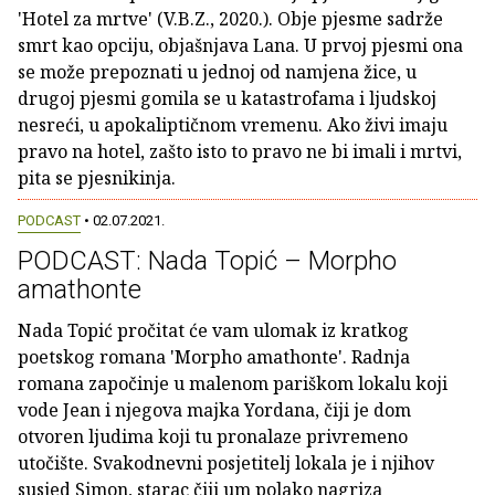
'Hotel za mrtve' (V.B.Z., 2020.). Obje pjesme sadrže
smrt kao opciju, objašnjava Lana. U prvoj pjesmi ona
se može prepoznati u jednoj od namjena žice, u
drugoj pjesmi gomila se u katastrofama i ljudskoj
nesreći, u apokaliptičnom vremenu. Ako živi imaju
pravo na hotel, zašto isto to pravo ne bi imali i mrtvi,
pita se pjesnikinja.
PODCAST
• 02.07.2021.
PODCAST: Nada Topić – Morpho
amathonte
Nada Topić pročitat će vam ulomak iz kratkog
poetskog romana 'Morpho amathonte'. Radnja
romana započinje u malenom pariškom lokalu koji
vode Jean i njegova majka Yordana, čiji je dom
otvoren ljudima koji tu pronalaze privremeno
utočište. Svakodnevni posjetitelj lokala je i njihov
susjed Simon, starac čiji um polako nagriza