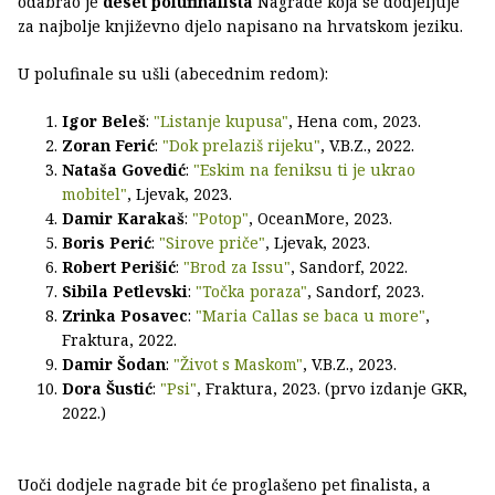
odabrao je
deset polufinalista
Nagrade koja se dodjeljuje
za najbolje književno djelo napisano na hrvatskom jeziku.
U polufinale su ušli (abecednim redom):
Igor Beleš
:
"Listanje kupusa"
, Hena com, 2023.
Zoran Ferić
:
"Dok prelaziš rijeku"
, V.B.Z., 2022.
Nataša Govedić
:
"Eskim na feniksu ti je ukrao
mobitel"
, Ljevak, 2023.
Damir Karakaš
:
"Potop"
, OceanMore, 2023.
Boris Perić
:
"Sirove priče"
, Ljevak, 2023.
Robert Perišić
:
"Brod za Issu"
, Sandorf, 2022.
Sibila Petlevski
:
"Točka poraza"
, Sandorf, 2023.
Zrinka Posavec
:
"Maria Callas se baca u more"
,
Fraktura, 2022.
Damir Šodan
:
"Život s Maskom"
, V.B.Z., 2023.
Dora Šustić
:
"Psi"
, Fraktura, 2023. (prvo izdanje GKR,
2022.)
Uoči dodjele nagrade bit će proglašeno pet finalista, a