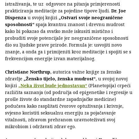
istraživanja, te uz odgovore na pitanja primjerenosti
prakticiranja meditacije za pojedine tipove ljudi.
Dr. Joe
Dispenza
u svojoj knjizi
„Ostvari svoje neograničene
sposobnosti“
spaja kvantnu znanost i drevnu mudrost
kako bi pokazao da svatko može iskusiti mistično i
probuditi svoje potencijale jer neograničene sposobnosti
dio su ljudske prave prirode. Formula je: usvojiti novo
znanje, a onda ga i primijeniti kroz meditacije i spojiti se s
frekvencijom energije izvan materijalnog.
Christiane Northrup
, autorica važne knjige za žensko
zdravlje
„Žensko tijelo, ženska mudrost“
, u svojoj novoj
knjizi
„Neka život bude jednostavan“
(Planetopija) crpeći
različita saznanja (od područja od epigenetike i regresije u
prošle živote do standardne zapadnjačke medicine)
podučava kako rasplitati čvorove optuživanja i krivnje,
svjesno koristiti seksualnu energiju za pojačavanje
vitalnosti, zdravom prehranom uravnoteživati svoj
mikrobiom i održavati zdrav ego.