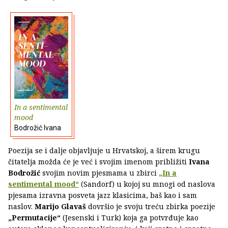
In a sentimental
mood
Bodrožić Ivana
Poezija se i dalje objavljuje u Hrvatskoj, a širem krugu
čitatelja možda će je već i svojim imenom približiti
Ivana
Bodrožić
svojim novim pjesmama u zbirci
„In a
sentimental mood“
(Sandorf) u kojoj su mnogi od naslova
pjesama izravna posveta jazz klasicima, baš kao i sam
naslov.
Marijo Glavaš
dovršio je svoju treću zbirka poezije
„Permutacije“
(Jesenski i Turk) koja ga potvrđuje kao