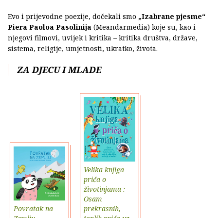
Evo i prijevodne poezije, dočekali smo
„Izabrane pjesme“
Piera Paoloa Pasolinija
(Meandarmedia) koje su, kao i
njegovi filmovi, uvijek i kritika – kritika društva, države,
sistema, religije, umjetnosti, ukratko, života.
ZA DJECU I MLADE
Velika knjiga
priča o
životinjama :
Osam
Povratak na
prekrasnih,