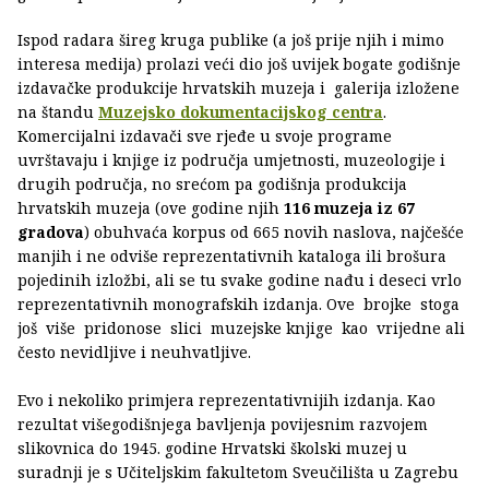
Ispod radara šireg kruga publike (a još prije njih i mimo
interesa medija) prolazi veći dio još uvijek bogate godišnje
izdavačke produkcije hrvatskih muzeja i galerija izložene
na štandu
Muzejsko dokumentacijskog centra
.
Komercijalni izdavači sve rjeđe u svoje programe
uvrštavaju i knjige iz područja umjetnosti, muzeologije i
drugih područja, no srećom pa godišnja produkcija
hrvatskih muzeja (ove godine njih
116 muzeja iz 67
gradova
) obuhvaća korpus od 665 novih naslova, najčešće
manjih i ne odviše reprezentativnih kataloga ili brošura
pojedinih izložbi, ali se tu svake godine nađu i deseci vrlo
reprezentativnih monografskih izdanja. Ove brojke stoga
još više pridonose slici muzejske knjige kao vrijedne ali
često nevidljive i neuhvatljive.
Evo i nekoliko primjera reprezentativnijih izdanja. Kao
rezultat višegodišnjega bavljenja povijesnim razvojem
slikovnica do 1945. godine Hrvatski školski muzej u
suradnji je s Učiteljskim fakultetom Sveučilišta u Zagrebu