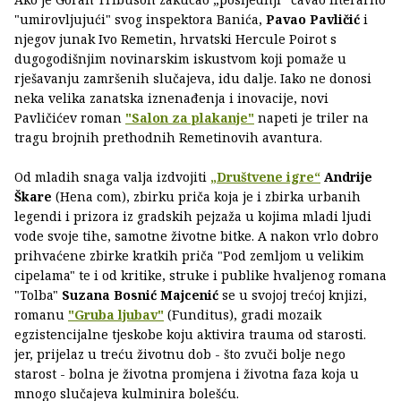
"umirovljujući" svog inspektora Banića,
Pavao Pavličić
i
njegov junak Ivo Remetin, hrvatski Hercule Poirot s
dugogodišnjim novinarskim iskustvom koji pomaže u
rješavanju zamršenih slučajeva, idu dalje. Iako ne donosi
neka velika zanatska iznenađenja i inovacije, novi
Pavličićev roman
"Salon za plakanje"
napeti je triler na
tragu brojnih prethodnih Remetinovih avantura.
Od mladih snaga valja izdvojiti
„Društvene igre“
Andrije
Škare
(Hena com), zbirku priča koja je i zbirka urbanih
legendi i prizora iz gradskih pejzaža u kojima mladi ljudi
vode svoje tihe, samotne životne bitke. A nakon vrlo dobro
prihvaćene zbirke kratkih priča "Pod zemljom u velikim
cipelama" te i od kritike, struke i publike hvaljenog romana
"Tolba"
Suzana Bosnić Majcenić
se u svojoj trećoj knjizi,
romanu
"Gruba ljubav"
(Funditus), gradi mozaik
egzistencijalne tjeskobe koju aktivira trauma od starosti.
jer, prijelaz u treću životnu dob - što zvuči bolje nego
starost - bolna je životna promjena i životna faza koja u
mnogo slučajeva kulminira bolešću.