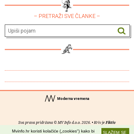
– PRETRAŽI SVE ČLANKE –
Moderna vremena
Sva prava pridržana © MV Info d.o.o. 2026. • Kriv je
Fiktiv
Mvinfo.hr koristi kolačiće („cookies“) kako bi
SLAŽEM SE