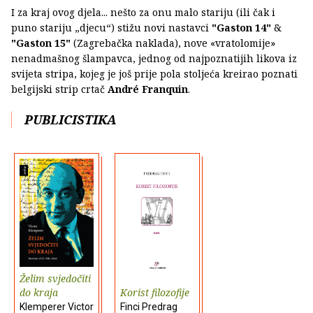
I za kraj ovog djela... nešto za onu malo stariju (ili čak i
puno stariju „djecu“) stižu novi nastavci
"Gaston 14"
&
"Gaston 15"
(Zagrebačka naklada), nove «vratolomije»
nenadmašnog šlampavca, jednog od najpoznatijih likova iz
svijeta stripa, kojeg je još prije pola stoljeća kreirao poznati
belgijski strip crtač
André Franquin
.
PUBLICISTIKA
Želim svjedočiti
do kraja
Korist filozofije
Klemperer Victor
Finci Predrag