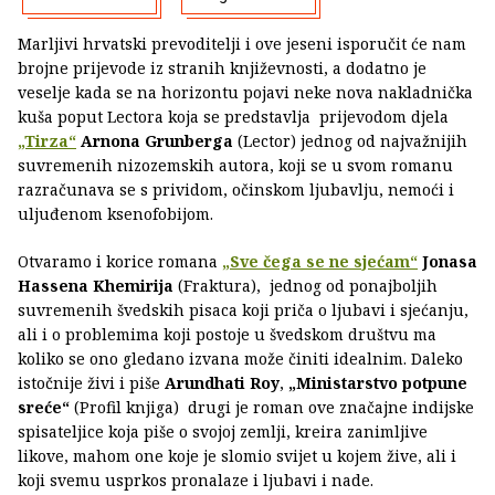
Marljivi hrvatski prevoditelji i ove jeseni isporučit će nam
brojne prijevode iz stranih književnosti, a dodatno je
veselje kada se na horizontu pojavi neke nova nakladnička
kuša poput Lectora koja se predstavlja prijevodom djela
„Tirza“
Arnona Grunberga
(Lector) jednog od najvažnijih
suvremenih nizozemskih autora, koji se u svom romanu
razračunava se s prividom, očinskom ljubavlju, nemoći i
uljuđenom ksenofobijom.
Otvaramo i korice romana
„Sve čega se ne sjećam“
Jonasa
Hassena Khemirija
(Fraktura), jednog od ponajboljih
suvremenih švedskih pisaca koji priča o ljubavi i sjećanju,
ali i o problemima koji postoje u švedskom društvu ma
koliko se ono gledano izvana može činiti idealnim. Daleko
istočnije živi i piše
Arundhati Roy
,
„Ministarstvo potpune
sreće“
(Profil knjiga) drugi je roman ove značajne indijske
spisateljice koja piše o svojoj zemlji, kreira zanimljive
likove, mahom one koje je slomio svijet u kojem žive, ali i
koji svemu usprkos pronalaze i ljubavi i nade.