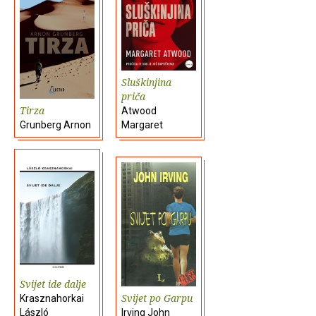
Sluškinjina
priča
Tirza
Atwood
Grunberg Arnon
Margaret
Svijet ide dalje
Svijet po Garpu
Krasznahorkai
László
Irving John