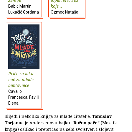
Zemlju
toplih priča uz
koje...
Babić Martin,
Lukačić Gordana
Ozmec Nataša
Priče za laku
noć za mlade
buntovnice
Cavallo
Francesca, Favilli
Elena
Slijedi i nekoliko knjiga za mlađe čitatelje.
Tomislav
Torjanac
je Andersenovu bajku
„Ružno pače“
(Mozaik
knjiga) oslikao i prepričao na sebi svojstven i slojevit