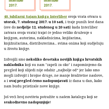
Interliber
Interliber
2017.
2017.
40. jubilarni Sajam knjiga Interliber
svoja vrata otvara u
utorak, 7. studenog 2017. u 10 sati
, i traje punih šest dana
(sve do
nedjelje 12. studenog u 20 sati
) kada Interliber
zatvara svoja vrata) trajat će jedno veliko druženje s
knjigom, autorima, nakladnicima, knjižarima,
knjižničarima, distributerima... svima onima koji sudjeluju
u životu knjige.
Izdvojili smo
nekoliko desetaka novijih knjiga hrvatskih
nakladnika
koji su nam "zapeli za oko" i napominjemo da
pregled koji slijedi nije odabir „najbolje od“ jer lako smo
mogli izdvojit i brojne druge, ne manje kvalitetne naslove,
a i
ovaj pregled ćemo nadopunjavati
iz dana u dan, kako
nam budu pristizale nove knjige.
Još veći broj noviteta potražite u našem katalogu koji se
svakodnevno nadopunjuje
!