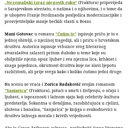
„Nezemaljski izraz njegovih ruku“
(Fraktura) pripovijeda
o Sarajevskom atentatu, o našima i o njihovima, i o tome da
je ubojstvo Franje Ferdinanda posljedica modernizacijske i
prosvjetiteljske misije bečkih vlasti u Bosni.
Mani Gotovac
u romanu
"Ćutim te"
ispisuje priču je to o
jednoj obitelji, o njezinoj tragediji, ali i priču o hrvatskom
društvu. Autorica ispisuje vrhunce svog literarnog
stvaralaštva zalazeći pritom duboko u teme koje su
obilježile njezin opus: ljubav i sva njezina lica, krhkost i
snaga pojedinca, okrutnost društva koje ne slavi ljepotu
različitosti, ali prije svega kako i koliko ćutimo jedni druge.
Na scenu se vraća i
Zorica Radaković
svojim romanom
"Sanjarica"
(Fraktura), pišući o smrti i življenju, o očaju i
ljubavi, o ispraznosti i lažnom sjaju koji celebrity-kultura
predstavlja. Šokantna u detaljima, razobličujuća u cjelini,
složena i banalna, "Sanjarica" je knjiga o svakodnevici u
društvu lažnoga morala i krivih vrijednosti.
Ako je Goran Tribuson zakucao „posljednji“ čavao literarno