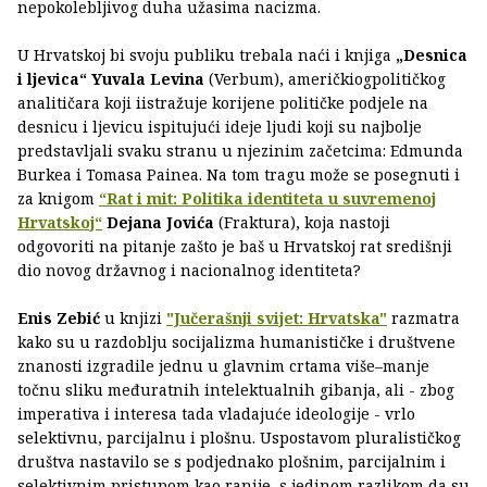
nepokolebljivog duha užasima nacizma.
U Hrvatskoj bi svoju publiku trebala naći i knjiga
„Desnica
i ljevica“
Yuvala Levina
(Verbum), američkiogpolitičkog
analitičara koji iistražuje korijene političke podjele na
desnicu i ljevicu ispitujući ideje ljudi koji su najbolje
predstavljali svaku stranu u njezinim začetcima: Edmunda
Burkea i Tomasa Painea. Na tom tragu može se posegnuti i
za knigom
“Rat i mit: Politika identiteta u suvremenoj
Hrvatskoj“
Dejana Jovića
(Fraktura), koja nastoji
odgovoriti na pitanje zašto je baš u Hrvatskoj rat središnji
dio novog državnog i nacionalnog identiteta?
Enis Zebić
u knjizi
"Jučerašnji svijet: Hrvatska"
razmatra
kako su u razdoblju socijalizma humanističke i društvene
znanosti izgradile jednu u glavnim crtama više–manje
točnu sliku međuratnih intelektualnih gibanja, ali - zbog
imperativa i interesa tada vladajuće ideologije - vrlo
selektivnu, parcijalnu i plošnu. Uspostavom pluralističkog
društva nastavilo se s podjednako plošnim, parcijalnim i
selektivnim pristupom kao ranije, s jedinom razlikom da su