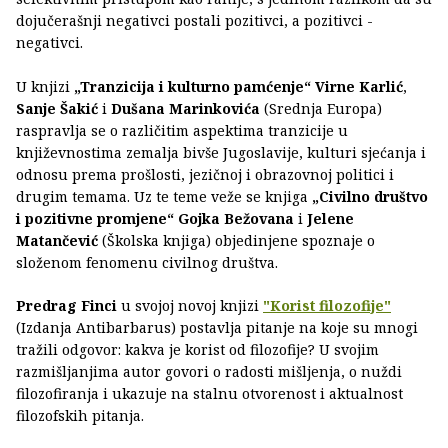
dojučerašnji negativci postali pozitivci, a pozitivci -
negativci.
U knjizi
„Tranzicija i kulturno pamćenje“
Virne Karlić
,
Sanje Šakić
i
Dušana Marinkovića
(Srednja Europa)
raspravlja se o različitim aspektima tranzicije u
književnostima zemalja bivše Jugoslavije, kulturi sjećanja i
odnosu prema prošlosti, jezičnoj i obrazovnoj politici i
drugim temama. Uz te teme veže se knjiga
„Civilno društvo
i pozitivne promjene“
Gojka Bežovana
i
Jelene
Matančević
(Školska knjiga) objedinjene spoznaje o
složenom fenomenu civilnog društva.
Predrag Finci
u svojoj novoj knjizi
"Korist filozofije"
(Izdanja Antibarbarus) postavlja pitanje na koje su mnogi
tražili odgovor: kakva je korist od filozofije? U svojim
razmišljanjima autor govori o radosti mišljenja, o nuždi
filozofiranja i ukazuje na stalnu otvorenost i aktualnost
filozofskih pitanja.