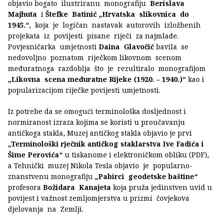
objavio bogato ilustriranu monografiju
Berislava
Majhuta
i
Štefke Batinić
„Hrvatska slikovnica do
1945.“
, koja je logičan nastavak autorovih izložbenih
projekata iz povijesti pisane riječi za najmlađe.
Povjesničarka umjetnosti
Daina Glavočić
bavila se
nedovoljno poznatom riječkom likovnom scenom
međuratnoga razdoblja što je rezultiralo monografijom
„Likovna scena međuratne Rijeke (1920. – 1940.)“
kao i
popularizacijom riječke povijesti umjetnosti.
Iz potrebe da se omogući terminološka dosljednost i
normiranost izraza kojima se koristi u proučavanju
antičkoga stakla, Muzej antičkog stakla objavio je prvi
„Terminološki rječnik antičkog staklarstva Ive Fadića i
Šime Perovića“
u tiskanome i elektroničkom obliku (PDF),
a Tehnički muzej Nikola Tesla objavio je popularno-
znanstvenu monografiju
„Pabirci geodetske baštine“
profesora
Božidara Kanajeta
koja pruža jedinstven uvid u
povijest i važnost zemljomjerstva u prizmi čovjekova
djelovanja na Zemlji.