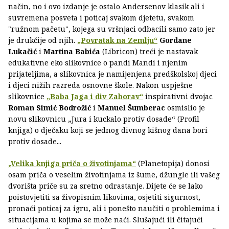
način, no i ovo izdanje je ostalo Andersenov klasik ali i
suvremena posveta i poticaj svakom djetetu, svakom
"ružnom pačetu", kojega su vršnjaci odbacili samo zato jer
je drukčije od njih.
„Povratak na Zemlju“
Gordane
Lukačić
i
Martina Babića
(Libricon) treći je nastavak
edukativne eko slikovnice o pandi Mandi i njenim
prijateljima, a slikovnica je namijenjena predškolskoj djeci
i djeci nižih razreda osnovne škole. Nakon uspješne
slikovnice
„Baba Jaga i div Zaborav“
inspirativni dvojac
Roman Simić Bodrožić
i
Manuel Šumberac
osmislio je
novu slikovnicu „Jura i kuckalo protiv dosade“ (Profil
knjiga) o dječaku koji se jednog divnog kišnog dana bori
protiv dosade...
„Velika knjiga priča o životinjama“
(Planetopija) donosi
osam priča o veselim životinjama iz šume, džungle ili vašeg
dvorišta priče su za sretno odrastanje. Dijete će se lako
poistovjetiti sa živopisnim likovima, osjetiti sigurnost,
pronaći poticaj za igru, ali i ponešto naučiti o problemima i
situacijama u kojima se može naći. Slušajući ili čitajući