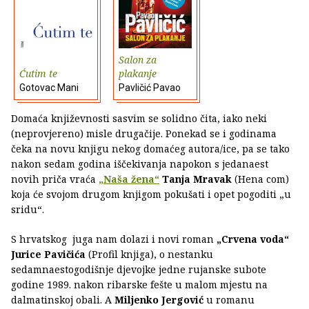
Salon za
Ćutim te
plakanje
Gotovac Mani
Pavličić Pavao
Domaća književnosti sasvim se solidno čita, iako neki
(neprovjereno) misle drugačije. Ponekad se i godinama
čeka na novu knjigu nekog domaćeg autora/ice, pa se tako
nakon sedam godina iščekivanja napokon s jedanaest
novih priča vraća
„Naša žena“
Tanja Mravak
(Hena com)
koja će svojom drugom knjigom pokušati i opet pogoditi „u
sridu“.
S hrvatskog juga nam dolazi i novi roman
„Crvena voda“
Jurice Pavičića
(Profil knjiga), o nestanku
sedamnaestogodišnje djevojke jedne rujanske subote
godine 1989. nakon ribarske fešte u malom mjestu na
dalmatinskoj obali. A
Miljenko Jergović
u romanu