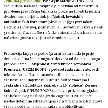
„Politika prevođenja“
Ive Grgić Maroević
(Hrvatska
sveučilišna naklada) raspravlja o nekima od najvažnijih
problema prevođenja talijanske proze na hrvatski jezik u
dvadesetom stoljeću, dok je
„Rječnik hrvatskih
animalističkih frazema“
(Školska knjiga) prvi takav
rječnik u Hrvatskoj, jedinstven je i inovativan i izvan naših
granica jer frazeološke rječnike animalističkih frazema ne
nalazimo gotovo nigdje u slavenskom svijetu.
Produkcija knjiga iz područja arhitekture bila je prije
desetak godina bila mnogostruko veća od današnje, stoga
preporučamo
„Povijesnost arhitekture“
Tomislava
Premerla
(UPI2M BOOKS) s pedeset izabranih autorovih
tekstova/promišljanja raznovrsnih tema iz područja
arhitekture i umjetnosti. Kulturološki je značajna i
„Sakralna arhitektura Zagreba u 20. stoljeću“
Zorane
Sokol Gojnik
(UPI2M BOOKS), cjelovit prikaz liturgijskog
arhitektonskog nasljeđa grada Zagreba u 20. stoljeću,
nastao detaljnim istraživanjem svih urbanističkih planova
grada s podatcima koji do sada nisu objavljivani.