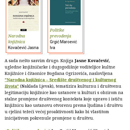
Politike
Narodna
prevođenja
knjižnica
Grgić Maroević
Kovačević Jasna
Iva
A sada nešto sasvim drugo. Knjiga
Jasne Kovačević
,
ugledne knjižničarke i dugogodišnje voditeljice kultne
Knjižnice i čitaonice Bogdana Ogrizovića, naslovljena
"Narodna knjižnica – Središte društvenog i kulturnog
života"
(Naklada Ljevak), tematizira kulturnu i društvenu
legitimaciju knjižnice kao ustanove u kulturi s obzirom na
stalne promjene društvenog konteksta koje upravo i ističu
knjižnicu kao ustanovu otvorenu prema ljudima i društvu
u cjelini težeći većoj proaktivnosti kako bi vlastitom
inicijativom pokrenule promjene u društvu.