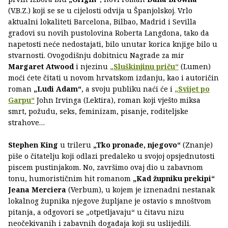
(V.B.Z.) koji se se u cijelosti odvija u Španjolskoj. Vrlo
aktualni lokaliteti Barcelona, Bilbao, Madrid i Sevilla
gradovi su novih pustolovina Roberta Langdona, tako da
napetosti neće nedostajati, bilo unutar korica knjige bilo u
stvarnosti. Ovogodišnju dobitnicu Nagrade za mir
Margaret Atwood
i njezinu
„Sluškinjinu priču“
(Lumen)
moći ćete čitati u novom hrvatskom izdanju, kao i autoričin
roman
„Ludi Adam“
, a svoju publiku naći će i
„Svijet po
Garpu“
John Irvinga (Lektira), roman koji vješto miksa
smrt, požudu, seks, feminizam, pisanje, roditeljske
strahove…
Stephen King
u trileru
„Tko pronađe, njegovo“
(Znanje)
piše o čitatelju koji odlazi predaleko u svojoj opsjednutosti
piscem pustinjakom. No, završimo ovaj dio u zabavnom
tonu, humorističnim hit romanom
„Kad župniku prekipi“
Jeana Merciera
(Verbum), u kojem je iznenadni nestanak
lokalnog župnika njegove župljane je ostavio s mnoštvom
pitanja, a odgovori se „otpetljavaju“ u čitavu nizu
neočekivanih i zabavnih događaja koji su uslijedili.