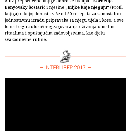
A uz preporučene knjige dobro se uklapa i
Kornelija
Benyovsky Šoštarić
i njezine
„Biljke koje njeguju“
(Profil
knjiga) u kojoj donosi i više od 50 recepata za samostalnu
jednostavnu izradu pripravaka za njegu tijela i kose, a sve
to na tragu autoričinog zagovaranja uživanja u malim
ritualima i opuštajućim zadovoljstvima, kao djelu
svakodnevne rutine.
– INTERLIBER 2017. –