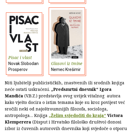
Pisac i vlast
Glasovi iz tmine
Novak Slobodan
Prosperov
Nemec Krešimir
Niti ljubitelji publicističkih, znastvenih ili srodnih knjiga
neće ostati uskraćeni.
„Predsmrtni dnevnik“
Igora
Mandića
(V.B.Z.) predstavlja ovog uvijek vitalnog autora
kako vješto docira o istim temama koje su kroz povijest već
sročili neki od najoštroumnijih filozofa, sociologa,
antropologa… Knjiga
„Želim svjedočiti do kraja“
Victora
Klemperera
(Disput i Hrvatsko filološko društvo) donosi
izbor iz čuvenih autorovih dnevnika koji svjedoče o otporu