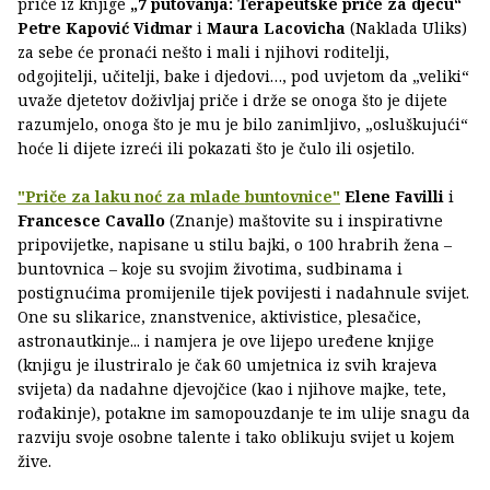
priče iz knjige
„7 putovanja: Terapeutske priče za djecu“
Petre Kapović Vidmar
i
Maura Lacovicha
(Naklada Uliks)
za sebe će pronaći nešto i mali i njihovi roditelji,
odgojitelji, učitelji, bake i djedovi…, pod uvjetom da „veliki“
uvaže djetetov doživljaj priče i drže se onoga što je dijete
razumjelo, onoga što je mu je bilo zanimljivo, „osluškujući“
hoće li dijete izreći ili pokazati što je čulo ili osjetilo.
"Priče za laku noć za mlade buntovnice"
Elene Favilli
i
Francesce Cavallo
(Znanje) maštovite su i inspirativne
pripovijetke, napisane u stilu bajki, o 100 hrabrih žena –
buntovnica – koje su svojim životima, sudbinama i
postignućima promijenile tijek povijesti i nadahnule svijet.
One su slikarice, znanstvenice, aktivistice, plesačice,
astronautkinje... i namjera je ove lijepo uređene knjige
(knjigu je ilustriralo je čak 60 umjetnica iz svih krajeva
svijeta) da nadahne djevojčice (kao i njihove majke, tete,
rođakinje), potakne im samopouzdanje te im ulije snagu da
razviju svoje osobne talente i tako oblikuju svijet u kojem
žive.