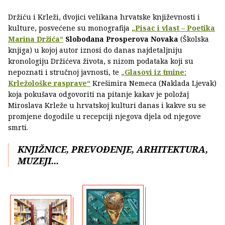
Držiću i Krleži, dvojici velikana hrvatske književnosti i
kulture, posvećene su monografija
„Pisac i vlast – Poetika
Marina Držića“
Slobodana Prosperova Novaka
(Školska
knjiga) u kojoj autor iznosi do danas najdetaljniju
kronologiju Držićeva života, s nizom podataka koji su
nepoznati i stručnoj javnosti, te
„Glasovi iz tmine:
Krležološke rasprave“
Krešimira Nemeca (Naklada Ljevak)
koja pokušava odgovoriti na pitanje kakav je položaj
Miroslava Krleže u hrvatskoj kulturi danas i kakve su se
promjene dogodile u recepciji njegova djela od njegove
smrti.
KNJIŽNICE, PREVOĐENJE, ARHITEKTURA,
MUZEJI...