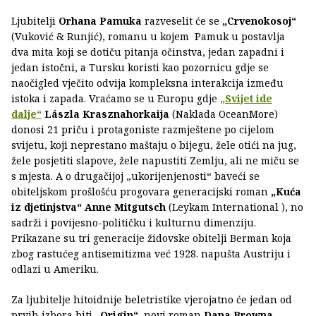
Ljubitelji
Orhana Pamuka
razveselit će se
„Crvenokosoj“
(Vuković & Runjić), romanu u kojem Pamuk u postavlja
dva mita koji se dotiču pitanja očinstva, jedan zapadni i
jedan istočni, a Tursku koristi kao pozornicu gdje se
naočigled vječito odvija kompleksna interakcija između
istoka i zapada. Vraćamo se u Europu gdje
„Svijet ide
dalje“
Lászla Krasznahorkaija
(Naklada OceanMore)
donosi 21 priču i protagoniste razmještene po cijelom
svijetu, koji neprestano maštaju o bijegu, žele otići na jug,
žele posjetiti slapove, žele napustiti Zemlju, ali ne miču se
s mjesta. A o drugačijoj „ukorijenjenosti“ baveći se
obiteljskom prošlošću progovara generacijski roman
„Kuća
iz djetinjstva“
Anne Mitgutsch
(Leykam International ), no
sadrži i povijesno-političku i kulturnu dimenziju.
Prikazane su tri generacije židovske obitelji Berman koja
zbog rastućeg antisemitizma već 1928. napušta Austriju i
odlazi u Ameriku.
Za ljubitelje hitoidnije beletristike vjerojatno će jedan od
prvih izbora biti
„Origin“
, novi roman
Dana Browna