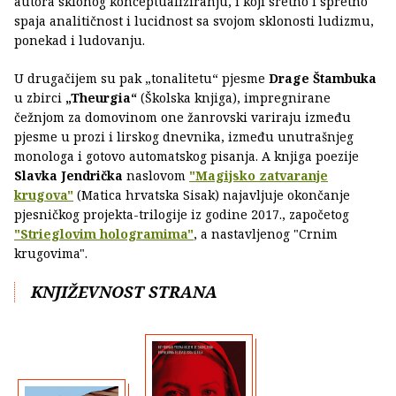
autora sklonog konceptualiziranju, i koji sretno i spretno
spaja analitičnost i lucidnost sa svojom sklonosti ludizmu,
ponekad i ludovanju.
U drugačijem su pak „tonalitetu“ pjesme
Drage Štambuka
u zbirci
„Theurgia“
(Školska knjiga), impregnirane
čežnjom za domovinom one žanrovski variraju između
pjesme u prozi i lirskog dnevnika, između unutrašnjeg
monologa i gotovo automatskog pisanja. A knjiga poezije
Slavka Jendrička
naslovom
"Magijsko zatvaranje
krugova"
(Matica hrvatska Sisak) najavljuje okončanje
pjesničkog projekta-trilogije iz godine 2017., započetog
"Strieglovim hologramima"
, a nastavljenog "Crnim
krugovima".
KNJIŽEVNOST STRANA