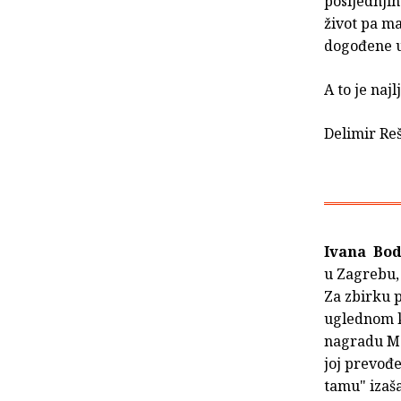
posljednjih
život pa ma
dogođene už
A to je naj
Delimir Reš
Ivana Bod
u Zagrebu, 
Za zbirku 
uglednom k
nagradu Mat
joj prevođe
tamu" izaša