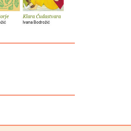
orje
Klara Čudastvara
In a sentimental
Rupa
mood
ožić
Ivana Bodrožić
Ivana Bodr
Ivana Bodrožić