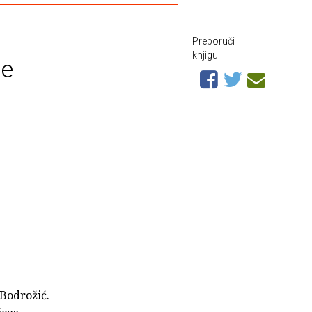
Preporuči
knjigu
me
 Bodrožić.