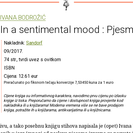
IVANA BODROŽIĆ
In a sentimental mood : Pjes
Nakladnik:
Sandorf
09/2017.
74 str., tvrdi uvez s ovitkom
ISBN
Cijena: 12.61 eur
Preračunato po fiksnom tečaju konverzije 7,53450 kuna za 1 euro
Cijene knjiga su informativnog karaktera, navodimo prvu cijenu po izlasku
knjige iz tiska. Preporučamo da cijene i dostupnost knjiga provjerite kod
nakladnika ili u knjižarama! Moderna vremena više se ne bave prodajom
knjiga, potražite ih u knjižarama, antikvarijatima ili u knjižnicama.
jivu, a tako posebnu knjigu stihova napisala je (opet) Ivana