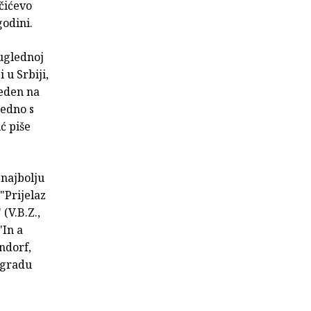
čićevo
godini.
 uglednoj
 u Srbiji,
veden na
jedno s
ć piše
 najbolju
"Prijelaz
(V.B.Z.,
"In a
ndorf,
nagradu