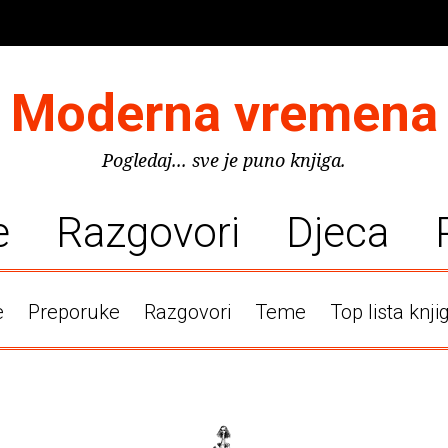
Moderna vremena
Pogledaj... sve je puno knjiga.
e
Razgovori
Djeca
e
Preporuke
Razgovori
Teme
Top lista knji