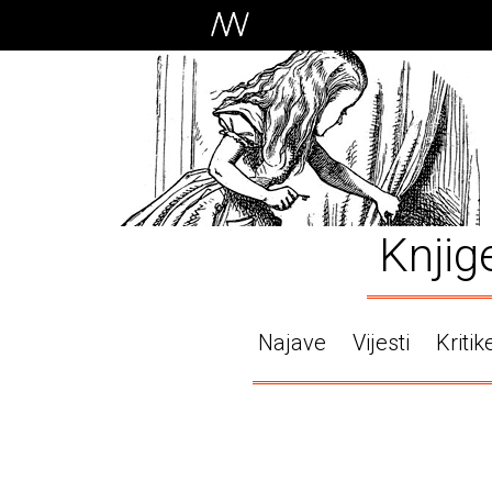
Knjig
Najave
Vijesti
Kritik