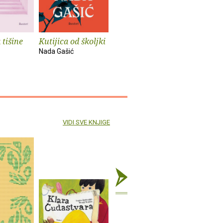
 tišine
Kutijica od školjki
Volim svoje
Frank Za
nevolje pustiti niz
glavom i
Nada Gašić
vjetar
Peter Occh
Buzz Poole
Frank Zap
VIDI SVE KNJIGE