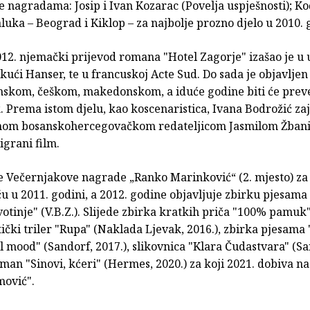
 nagradama: Josip i Ivan Kozarac (Povelja uspješnosti); Ko
luka – Beograd i Kiklop – za najbolje prozno djelo u 2010. 
012. njemački prijevod romana "Hotel Zagorje" izašao je u
kući Hanser, te u francuskoj Acte Sud. Do sada je objavljen i
enskom, češkom, makedonskom, a iduće godine biti će pre
k. Prema istom djelu, kao koscenaristica, Ivana Bodrožić za
om bosanskohercegovačkom redateljicom Jasmilom Žbani
igrani film.
je Večernjakove nagrade „Ranko Marinković“ (2. mjesto) za
u u 2011. godini, a 2012. godine objavljuje zbirku pjesama 
ivotinje" (V.B.Z.). Slijede zbirka kratkih priča "100% pamuk" 
itički triler "Rupa" (Naklada Ljevak, 2016.), zbirka pjesama 
 mood" (Sandorf, 2017.), slikovnica "Klara Čudastvara" (Sa
oman "Sinovi, kćeri" (Hermes, 2020.) za koji 2021. dobiva 
mović".