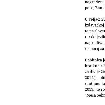
nagrađen je
pero, Banja
U veljači 2
izdavačkoj 
te na slov
turski jezi
nagrađivan
scenarij za 
Dobitnica 
kratku prič
za divlje ž
2014.), pol
sentimental
2019.) te r
"Meša Seli