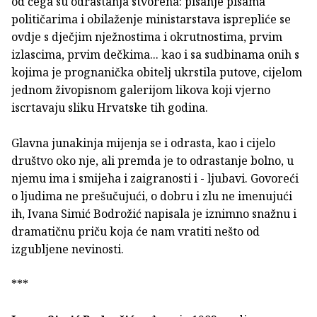
od čega su odrastanja stvorena: pisanje pisama
političarima i obilaženje ministarstava isprepliće se
ovdje s dječjim nježnostima i okrutnostima, prvim
izlascima, prvim dečkima... kao i sa sudbinama onih s
kojima je prognanička obitelj ukrstila putove, cijelom
jednom živopisnom galerijom likova koji vjerno
iscrtavaju sliku Hrvatske tih godina.
Glavna junakinja mijenja se i odrasta, kao i cijelo
društvo oko nje, ali premda je to odrastanje bolno, u
njemu ima i smijeha i zaigranosti i - ljubavi. Govoreći
o ljudima ne prešučujući, o dobru i zlu ne imenujući
ih, Ivana Simić Bodrožić napisala je iznimno snažnu i
dramatičnu priču koja će nam vratiti nešto od
izgubljene nevinosti.
***