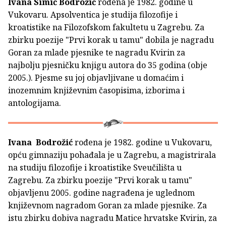
Ivana Simić Bodrožić
rođena je 1982. godine u
Vukovaru. Apsolventica je studija filozofije i
kroatistike na Filozofskom fakultetu u Zagrebu. Za
zbirku poezije "Prvi korak u tamu" dobila je nagradu
Goran za mlade pjesnike te nagradu Kvirin za
najbolju pjesničku knjigu autora do 35 godina (obje
2005.). Pjesme su joj objavljivane u domaćim i
inozemnim književnim časopisima, izborima i
antologijama.
Ivana Bodrožić
rođena je 1982. godine u Vukovaru,
opću gimnaziju pohađala je u Zagrebu, a magistrirala
na studiju filozofije i kroatistike Sveučilišta u
Zagrebu. Za zbirku poezije "Prvi korak u tamu"
objavljenu 2005. godine nagrađena je uglednom
književnom nagradom Goran za mlade pjesnike. Za
istu zbirku dobiva nagradu Matice hrvatske Kvirin, za