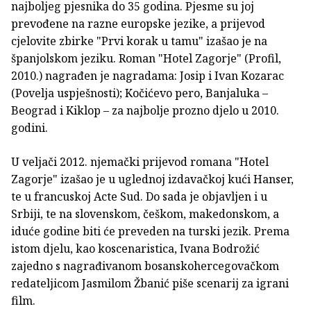
najboljeg pjesnika do 35 godina. Pjesme su joj
prevođene na razne europske jezike, a prijevod
cjelovite zbirke "Prvi korak u tamu" izašao je na
španjolskom jeziku. Roman "Hotel Zagorje" (Profil,
2010.) nagrađen je nagradama: Josip i Ivan Kozarac
(Povelja uspješnosti); Kočićevo pero, Banjaluka –
Beograd i Kiklop – za najbolje prozno djelo u 2010.
godini.
U veljači 2012. njemački prijevod romana "Hotel
Zagorje" izašao je u uglednoj izdavačkoj kući Hanser,
te u francuskoj Acte Sud. Do sada je objavljen i u
Srbiji, te na slovenskom, češkom, makedonskom, a
iduće godine biti će preveden na turski jezik. Prema
istom djelu, kao koscenaristica, Ivana Bodrožić
zajedno s nagrađivanom bosanskohercegovačkom
redateljicom Jasmilom Žbanić piše scenarij za igrani
film.