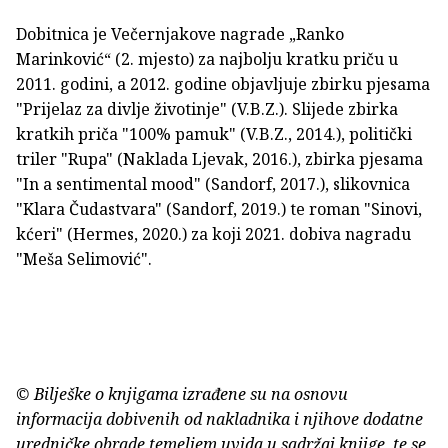
Dobitnica je Večernjakove nagrade „Ranko
Marinković“ (2. mjesto) za najbolju kratku priču u
2011. godini, a 2012. godine objavljuje zbirku pjesama
"Prijelaz za divlje životinje" (V.B.Z.). Slijede zbirka
kratkih priča "100% pamuk" (V.B.Z., 2014.), politički
triler "Rupa" (Naklada Ljevak, 2016.), zbirka pjesama
"In a sentimental mood" (Sandorf, 2017.), slikovnica
"Klara Čudastvara" (Sandorf, 2019.) te roman "Sinovi,
kćeri" (Hermes, 2020.) za koji 2021. dobiva nagradu
"Meša Selimović".
© Bilješke o knjigama izrađene su na osnovu
informacija dobivenih od nakladnika i njihove dodatne
uredničke obrade temeljem uvida u sadržaj knjige, te se