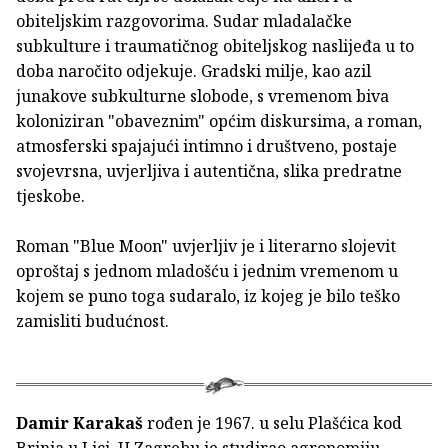
obiteljskim razgovorima. Sudar mladalačke
subkulture i traumatičnog obiteljskog naslijeđa u to
doba naročito odjekuje. Gradski milje, kao azil
junakove subkulturne slobode, s vremenom biva
koloniziran "obaveznim" općim diskursima, a roman,
atmosferski spajajući intimno i društveno, postaje
svojevrsna, uvjerljiva i autentična, slika predratne
tjeskobe.
Roman "Blue Moon" uvjerljiv je i literarno slojevit
oproštaj s jednom mladošću i jednim vremenom u
kojem se puno toga sudaralo, iz kojeg je bilo teško
zamisliti budućnost.
Damir Karakaš
rođen je 1967. u selu Plašćica kod
Brinja u Lici. U Zagrebu je studirao agronomiju,