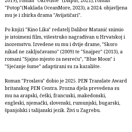
2019), roman "Okretište" (Disput, 2021), roman
"Potop"(Naklada OceanMore, 2023), a 2024. objavljena
mu je i zbirka drama "Avijatičari".
Po knjizi "Kino Lika" redatelj Dalibor Matanić snimio
je istoimeni film, višestruko nagrađivan u Hrvatskoj i
inozemstvu. Izvedene su mu i dvije drame, "Skoro
nikad ne zaključavamo" (2009) te "Snajper" (2013), a
romani "Sjajno mjesto za nesreću", "Blue Moon" i
"Sjećanje šume" adaptirani su za kazalište.
Roman "Proslava" dobio je 2025. PEN Translate Award
britanskog PEN Centra. Prozna djela prevedena su
mu na arapski, češki, francuski, makedonski,
engleski, njemački, slovenski, rumunjski, bugarski,
španjolski i talijanski jezik. Živi u Zagrebu.