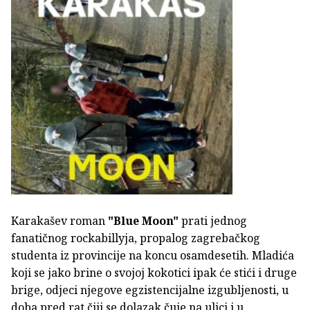
Karakašev roman
"Blue Moon"
prati jednog
fanatičnog rockabillyja, propalog zagrebačkog
studenta iz provincije na koncu osamdesetih. Mladića
koji se jako brine o svojoj kokotici ipak će stići i druge
brige, odjeci njegove egzistencijalne izgubljenosti, u
doba pred rat čiji se dolazak čuje na ulici i u