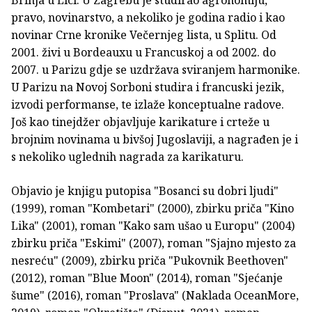
pravo, novinarstvo, a nekoliko je godina radio i kao
novinar Crne kronike Večernjeg lista, u Splitu. Od
2001. živi u Bordeauxu u Francuskoj a od 2002. do
2007. u Parizu gdje se uzdržava sviranjem harmonike.
U Parizu na Novoj Sorboni studira i francuski jezik,
izvodi performanse, te izlaže konceptualne radove.
Još kao tinejdžer objavljuje karikature i crteže u
brojnim novinama u bivšoj Jugoslaviji, a nagrađen je i
s nekoliko uglednih nagrada za karikaturu.
Objavio je knjigu putopisa "Bosanci su dobri ljudi"
(1999), roman "Kombetari" (2000), zbirku priča "Kino
Lika" (2001), roman "Kako sam ušao u Europu" (2004)
zbirku priča "Eskimi" (2007), roman "Sjajno mjesto za
nesreću" (2009), zbirku priča "Pukovnik Beethoven"
(2012), roman "Blue Moon" (2014), roman "Sjećanje
šume" (2016), roman "Proslava" (Naklada OceanMore,