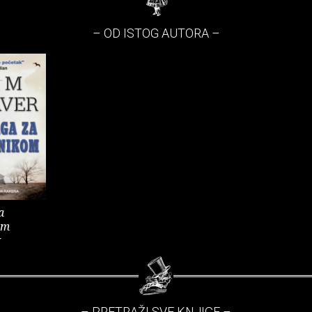
– OD ISTOG AUTORA –
a
om
r
– PRETRAŽI SVE KNJIGE –