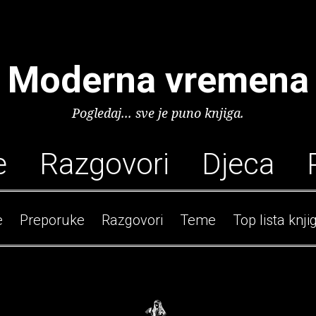
Moderna vremena
Pogledaj... sve je puno knjiga.
e
Razgovori
Djeca
e
Preporuke
Razgovori
Teme
Top lista knji