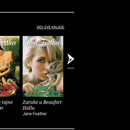
VIDI SVE KNJIGE
e tajne
Zaruke u Beaufort
Nabujak
Sveci
Hallu
er
Asli Perker
Eduardo P
Jane Feather