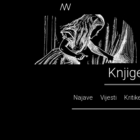
Knjig
Najave
Vijesti
Kritik