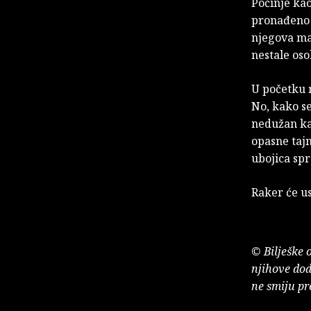
Počinje kao
pronađeno 
njegova maj
nestale os
U početku n
No, kako se
nedužan ka
opasne tajn
ubojica spr
Raker će us
© Bilješke 
njihove dod
ne smiju pr