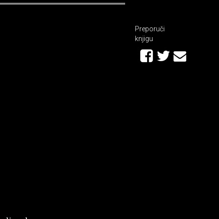
Preporuči
knjigu