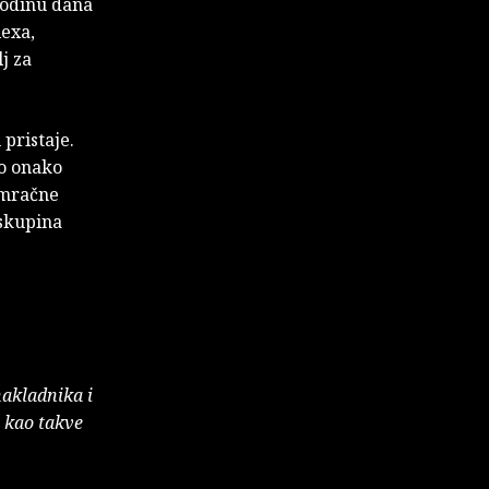
 godinu dana
lexa,
j za
pristaje.
io onako
 mračne
 skupina
nakladnika i
e kao takve