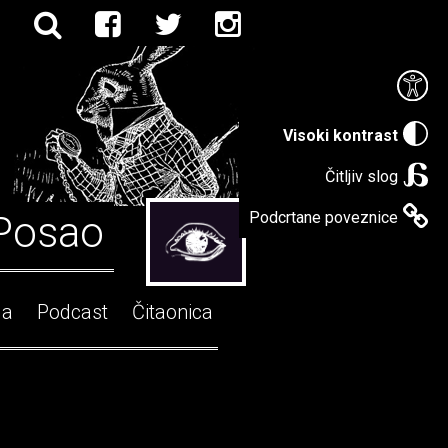
Visoki kontrast
Čitljiv slog
Posao
Podcrtane poveznice
ga
Podcast
Čitaonica