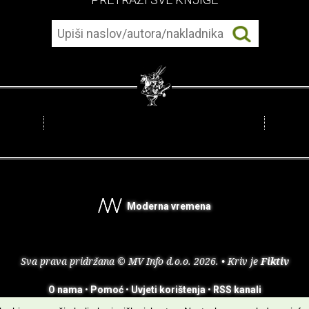
Moderna vremena
Sva prava pridržana © MV Info d.o.o. 2026. • Kriv je
Fiktiv
O nama
•
Pomoć
•
Uvjeti korištenja
•
RSS kanali