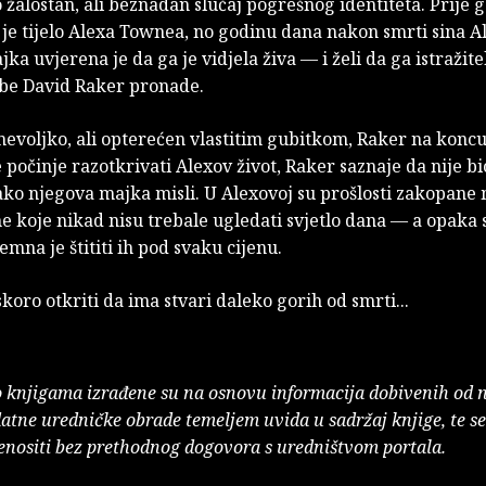
 žalostan, ali beznadan slučaj pogrešnog identiteta. Prije
je tijelo Alexa Townea, no godinu dana nakon smrti sina A
ka uvjerena je da ga je vidjela živa — i želi da ga istražitel
obe David Raker pronade.
evoljko, ali opterećen vlastitim gubitkom, Raker na koncu 
 počinje razotkrivati Alexov život, Raker saznaje da nije b
ko njegova majka misli. U Alexovoj su prošlosti zakopane
e koje nikad nisu trebale ugledati svjetlo dana — a opaka
emna je štititi ih pod svaku cijenu.
koro otkriti da ima stvari daleko gorih od smrti...
o knjigama izrađene su na osnovu informacija dobivenih od 
atne uredničke obrade temeljem uvida u sadržaj knjige, te s
enositi bez prethodnog dogovora s uredništvom portala.