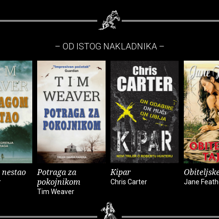
– OD ISTOG NAKLADNIKA –
 nestao
Potraga za
Kipar
Obiteljsk
pokojnikom
r
Chris Carter
Jane Feath
Tim Weaver