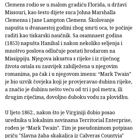
Clemens rodio se u malom gradiću Florida, u državi
Missouri, kao šesto dijete suca Johna Marshalla
Clemensa i Jane Lampton Clemens. Školovanje
napušta u dvanaestoj godini zbog smrti oca, te počinje
raditi kao tiskarski naučnik. Sa osamnaest godina
(1853) napušta Hanibal i nakon nekoliko seljenja i
mnoštvo poslova odlučuje postati brodarom na
Missippiju. Njegova iskustva s rijeke i iz riječnog
života ostala su zauvijek zabilježena u njegovim
romanima, pa čak i u njegovom imenu: “Mark Twain”
je bio uzvik čovjeka koji je provjeravao dubinu rijeke,
a značio je dubinu nešto veću od tri i pol metra, ili
drugim riječima, dovoljno duboku vodu za plovidbu.
U ljeto 1862., nakon što je Virginiji dobio posao
urednika u lokalnim novinama Territorial Enterprise,
rođen je “Mark Twain”. Tim je pseudonimom potpisao
priču "Slavna žaba-skakalica iz Calveras Countyja"