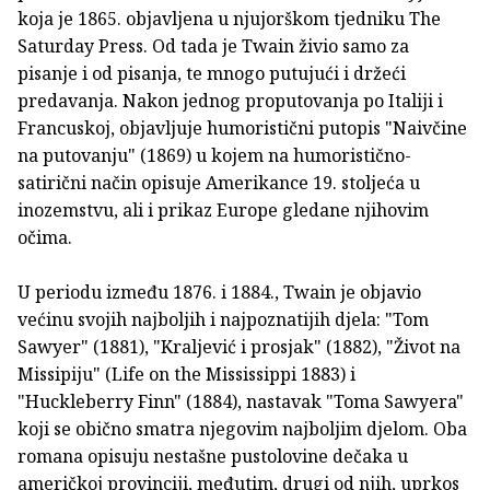
koja je 1865. objavljena u njujorškom tjedniku The
Saturday Press. Od tada je Twain živio samo za
pisanje i od pisanja, te mnogo putujući i držeći
predavanja. Nakon jednog proputovanja po Italiji i
Francuskoj, objavljuje humoristični putopis "Naivčine
na putovanju" (1869) u kojem na humoristično-
satirični način opisuje Amerikance 19. stoljeća u
inozemstvu, ali i prikaz Europe gledane njihovim
očima.
U periodu između 1876. i 1884., Twain je objavio
većinu svojih najboljih i najpoznatijih djela: "Tom
Sawyer" (1881), "Kraljević i prosjak" (1882), "Život na
Missipiju" (Life on the Mississippi 1883) i
"Huckleberry Finn" (1884), nastavak "Toma Sawyera"
koji se obično smatra njegovim najboljim djelom. Oba
romana opisuju nestašne pustolovine dečaka u
američkoj provinciji, međutim, drugi od njih, uprkos