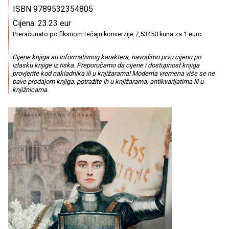
ISBN 9789532354805
Cijena: 23.23 eur
Preračunato po fiksnom tečaju konverzije 7,53450 kuna za 1 euro
Cijene knjiga su informativnog karaktera, navodimo prvu cijenu po
izlasku knjige iz tiska. Preporučamo da cijene i dostupnost knjiga
provjerite kod nakladnika ili u knjižarama! Moderna vremena više se ne
bave prodajom knjiga, potražite ih u knjižarama, antikvarijatima ili u
knjižnicama.