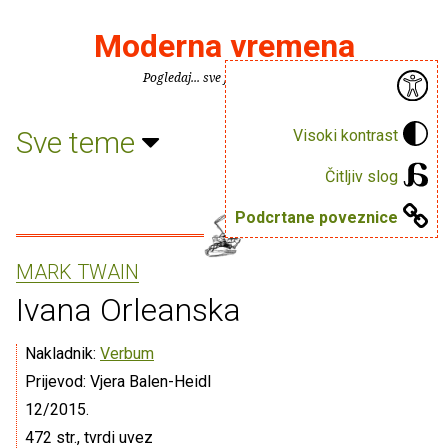
Moderna vremena
Pogledaj... sve je puno knjiga.
Sve teme
Visoki kontrast
Čitljiv slog
Podcrtane poveznice
MARK TWAIN
Ivana Orleanska
Nakladnik:
Verbum
Prijevod: Vjera Balen-Heidl
12/2015.
472 str., tvrdi uvez