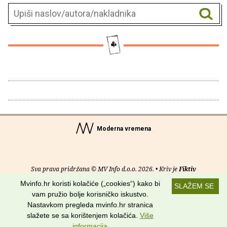
Moderna vremena
Sva prava pridržana © MV Info d.o.o. 2026. • Kriv je
Fiktiv
Mvinfo.hr koristi kolačiće („cookies“) kako bi
SLAŽEM SE
O nama
•
Pomoć
•
Uvjeti korištenja
•
RSS kanali
vam pružio bolje korisničko iskustvo.
Nastavkom pregleda mvinfo.hr stranica
Potraži nas na:
slažete se sa korištenjem kolačića.
Više
informacija