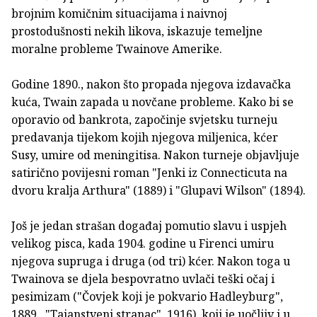
brojnim komičnim situacijama i naivnoj
prostodušnosti nekih likova, iskazuje temeljne
moralne probleme Twainove Amerike.
Godine 1890., nakon što propada njegova izdavačka
kuća, Twain zapada u novčane probleme. Kako bi se
oporavio od bankrota, započinje svjetsku turneju
predavanja tijekom kojih njegova miljenica, kćer
Susy, umire od meningitisa. Nakon turneje objavljuje
satirično povijesni roman "Jenki iz Connecticuta na
dvoru kralja Arthura" (1889) i "Glupavi Wilson" (1894).
Još je jedan strašan događaj pomutio slavu i uspjeh
velikog pisca, kada 1904. godine u Firenci umiru
njegova supruga i druga (od tri) kćer. Nakon toga u
Twainova se djela bespovratno uvlači teški očaj i
pesimizam ("Čovjek koji je pokvario Hadleyburg",
1889., "Tajanstveni stranac", 1916), koji je uočljiv i u