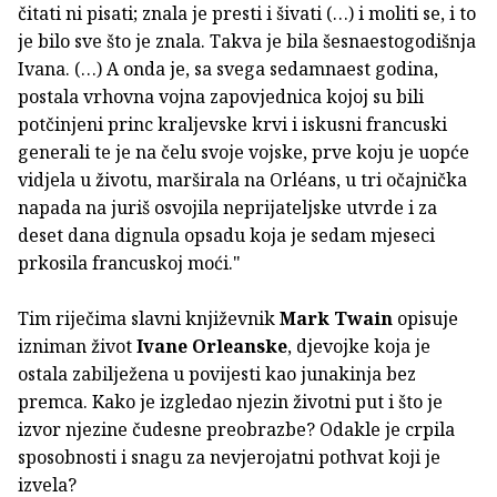
čitati ni pisati; znala je presti i šivati (…) i moliti se, i to
je bilo sve što je znala. Takva je bila šesnaestogodišnja
Ivana. (…) A onda je, sa svega sedamnaest godina,
postala vrhovna vojna zapovjednica kojoj su bili
potčinjeni princ kraljevske krvi i iskusni francuski
generali te je na čelu svoje vojske, prve koju je uopće
vidjela u životu, marširala na Orléans, u tri očajnička
napada na juriš osvojila neprijateljske utvrde i za
deset dana dignula opsadu koja je sedam mjeseci
prkosila francuskoj moći."
Tim riječima slavni književnik
Mark Twain
opisuje
izniman život
Ivane Orleanske
, djevojke koja je
ostala zabilježena u povijesti kao junakinja bez
premca. Kako je izgledao njezin životni put i što je
izvor njezine čudesne preobrazbe? Odakle je crpila
sposobnosti i snagu za nevjerojatni pothvat koji je
izvela?