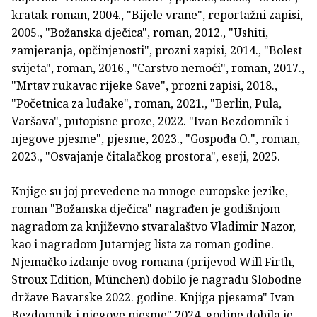
kratak roman, 2004., "Bijele vrane", reportažni zapisi,
2005., "Božanska dječica", roman, 2012., "Ushiti,
zamjeranja, opčinjenosti", prozni zapisi, 2014., "Bolest
svijeta", roman, 2016., "Carstvo nemoći", roman, 2017.,
"Mrtav rukavac rijeke Save", prozni zapisi, 2018.,
"Početnica za luđake", roman, 2021., "Berlin, Pula,
Varšava", putopisne proze, 2022. "Ivan Bezdomnik i
njegove pjesme", pjesme, 2023., "Gospođa O.", roman,
2023., "Osvajanje čitalačkog prostora", eseji, 2025.
Knjige su joj prevedene na mnoge europske jezike,
roman "Božanska dječica" nagrađen je godišnjom
nagradom za književno stvaralaštvo Vladimir Nazor,
kao i nagradom Jutarnjeg lista za roman godine.
Njemačko izdanje ovog romana (prijevod Will Firth,
Stroux Edition, München) dobilo je nagradu Slobodne
države Bavarske 2022. godine. Knjiga pjesama" Ivan
Bezdomnik i njegove pjesme" 2024. godine dobila je