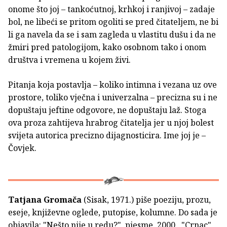
onome što joj – tankoćutnoj, krhkoj i ranjivoj – zadaje
bol, ne libeći se pritom ogoliti se pred čitateljem, ne bi
li ga navela da se i sam zagleda u vlastitu dušu i da ne
žmiri pred patologijom, kako osobnom tako i onom
društva i vremena u kojem živi.
Pitanja koja postavlja – koliko intimna i vezana uz ove
prostore, toliko vječna i univerzalna – precizna su i ne
dopuštaju jeftine odgovore, ne dopuštaju laž. Stoga
ova proza zahtijeva hrabrog čitatelja jer u njoj bolest
svijeta autorica precizno dijagnosticira. Ime joj je –
Čovjek.
Tatjana Gromača
(Sisak, 1971.) piše poeziju, prozu,
eseje, književne oglede, putopise, kolumne. Do sada je
objavila: "Nešto nije u redu?", pjesme, 2000., "Crnac",