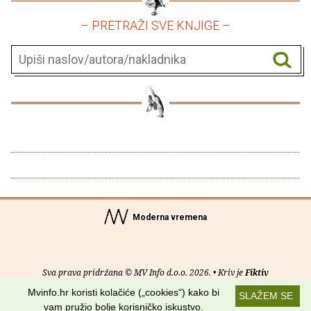
– PRETRAŽI SVE KNJIGE –
Moderna vremena
Sva prava pridržana © MV Info d.o.o. 2026. • Kriv je
Fiktiv
Mvinfo.hr koristi kolačiće („cookies“) kako bi
SLAŽEM SE
O nama
•
Pomoć
•
Uvjeti korištenja
•
RSS kanali
vam pružio bolje korisničko iskustvo.